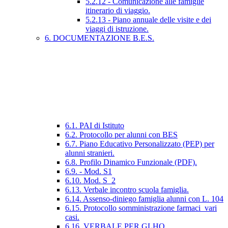
5.2.12 - Comunicazione alle famiglie
itinerario di viaggio.
5.2.13 - Piano annuale delle visite e dei
viaggi di istruzione.
6. DOCUMENTAZIONE B.E.S.
6.1. PAI di Istituto
6.2. Protocollo per alunni con BES
6.7. Piano Educativo Personalizzato (PEP) per
alunni stranieri.
6.8. Profilo Dinamico Funzionale (PDF).
6.9. - Mod. S1
6.10. Mod. S_2
6.13. Verbale incontro scuola famiglia.
6.14. Assenso-diniego famiglia alunni con L. 104
6.15. Protocollo somministrazione farmaci_vari
casi.
6.16. VERBALE PER GLHO