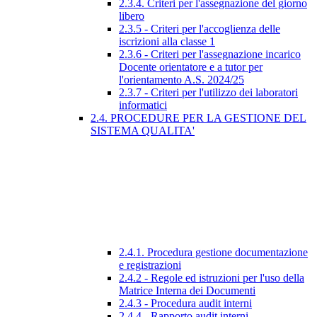
2.3.4. Criteri per l'assegnazione del giorno
libero
2.3.5 - Criteri per l'accoglienza delle
iscrizioni alla classe 1
2.3.6 - Criteri per l'assegnazione incarico
Docente orientatore e a tutor per
l'orientamento A.S. 2024/25
2.3.7 - Criteri per l'utilizzo dei laboratori
informatici
2.4. PROCEDURE PER LA GESTIONE DEL
SISTEMA QUALITA'
2.4.1. Procedura gestione documentazione
e registrazioni
2.4.2 - Regole ed istruzioni per l'uso della
Matrice Interna dei Documenti
2.4.3 - Procedura audit interni
2.4.4 - Rapporto audit interni