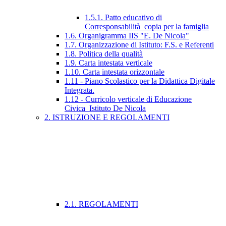
1.5.1. Patto educativo di
Corresponsabilità_copia per la famiglia
1.6. Organigramma IIS "E. De Nicola"
1.7. Organizzazione di Istituto: F.S. e Referenti
1.8. Politica della qualità
1.9. Carta intestata verticale
1.10. Carta intestata orizzontale
1.11 - Piano Scolastico per la Didattica Digitale
Integrata.
1.12 - Curricolo verticale di Educazione
Civica_Istituto De Nicola
2. ISTRUZIONE E REGOLAMENTI
2.1. REGOLAMENTI