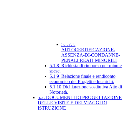
5.1.7.1.
AUTOCERTIFICAZIONE-
ASSENZA-DI-CONDANNE-
PENALI-REATI-MINORILI
5.1.8_Richiesta di rimborso per minute
spese.
5.1.9_Relazione finale e rendiconto
economico dei Progetti e Incarichi.
5.1.10 Dichiarazione sostitutiva Atto di
Notorietà.
5.2. DOCUMENTI DI PROGETTAZIONE
DELLE VISITE E DEI VIAGGI DI
ISTRUZIONE