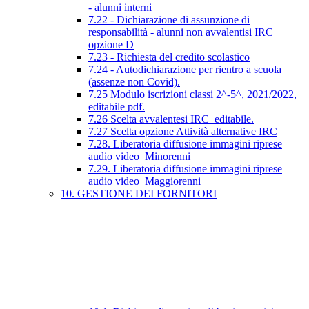
- alunni interni
7.22 - Dichiarazione di assunzione di
responsabilità - alunni non avvalentisi IRC
opzione D
7.23 - Richiesta del credito scolastico
7.24 - Autodichiarazione per rientro a scuola
(assenze non Covid).
7.25 Modulo iscrizioni classi 2^-5^, 2021/2022,
editabile pdf.
7.26 Scelta avvalentesi IRC_editabile.
7.27 Scelta opzione Attività alternative IRC
7.28. Liberatoria diffusione immagini riprese
audio video_Minorenni
7.29. Liberatoria diffusione immagini riprese
audio video_Maggiorenni
10. GESTIONE DEI FORNITORI