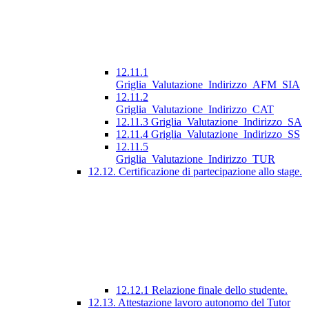
12.11.1
Griglia_Valutazione_Indirizzo_AFM_SIA
12.11.2
Griglia_Valutazione_Indirizzo_CAT
12.11.3 Griglia_Valutazione_Indirizzo_SA
12.11.4 Griglia_Valutazione_Indirizzo_SS
12.11.5
Griglia_Valutazione_Indirizzo_TUR
12.12. Certificazione di partecipazione allo stage.
12.12.1 Relazione finale dello studente.
12.13. Attestazione lavoro autonomo del Tutor