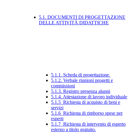
5.1. DOCUMENTI DI PROGETTAZIONE
DELLE ATTIVITÀ DIDATTICHE
5.1.1. Scheda di progettazione.
5.1.2. Verbale riunioni progetti e
commissioni
5.1.3. Registro presenza alunni
5.1.4. Attestazione di lavoro individuale
5.1.5_Richiesta di acquisto di beni e
servizi
5.1.6_Richiesta di rimborso spese per
esperti
5.1.7_Richiesta di intervento di esperto
esterno a titolo gratuito.