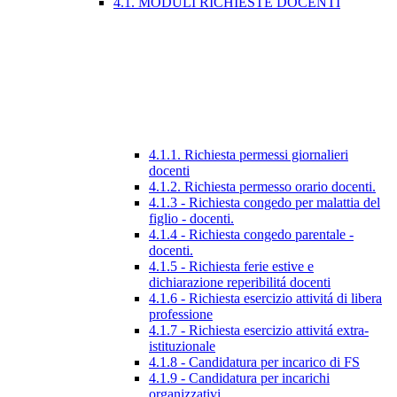
4.1. MODULI RICHIESTE DOCENTI
4.1.1. Richiesta permessi giornalieri
docenti
4.1.2. Richiesta permesso orario docenti.
4.1.3 - Richiesta congedo per malattia del
figlio - docenti.
4.1.4 - Richiesta congedo parentale -
docenti.
4.1.5 - Richiesta ferie estive e
dichiarazione reperibilitá docenti
4.1.6 - Richiesta esercizio attivitá di libera
professione
4.1.7 - Richiesta esercizio attivitá extra-
istituzionale
4.1.8 - Candidatura per incarico di FS
4.1.9 - Candidatura per incarichi
organizzativi.