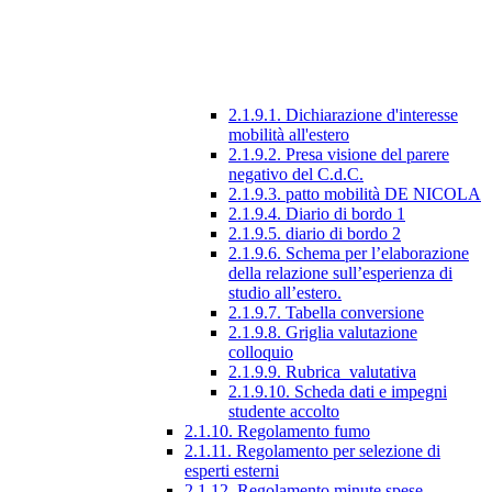
2.1.9.1. Dichiarazione d'interesse
mobilità all'estero
2.1.9.2. Presa visione del parere
negativo del C.d.C.
2.1.9.3. patto mobilità DE NICOLA
2.1.9.4. Diario di bordo 1
2.1.9.5. diario di bordo 2
2.1.9.6. Schema per l’elaborazione
della relazione sull’esperienza di
studio all’estero.
2.1.9.7. Tabella conversione
2.1.9.8. Griglia valutazione
colloquio
2.1.9.9. Rubrica_valutativa
2.1.9.10. Scheda dati e impegni
studente accolto
2.1.10. Regolamento fumo
2.1.11. Regolamento per selezione di
esperti esterni
2.1.12. Regolamento minute spese.