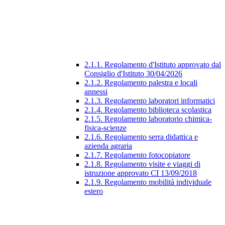
2.1.1. Regolamento d'Istituto approvato dal
Consiglio d'Istituto 30/04/2026
2.1.2. Regolamento palestra e locali
annessi
2.1.3. Regolamento laboratori informatici
2.1.4. Regolamento biblioteca scolastica
2.1.5. Regolamento laboratorio chimica-
fisica-scienze
2.1.6. Regolamento serra didattica e
azienda agraria
2.1.7. Regolamento fotocopiatore
2.1.8. Regolamento visite e viaggi di
istruzione approvato CI 13/09/2018
2.1.9. Regolamento mobilità individuale
estero