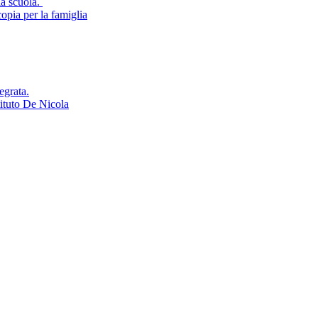
la scuola.
opia per la famiglia
egrata.
tituto De Nicola