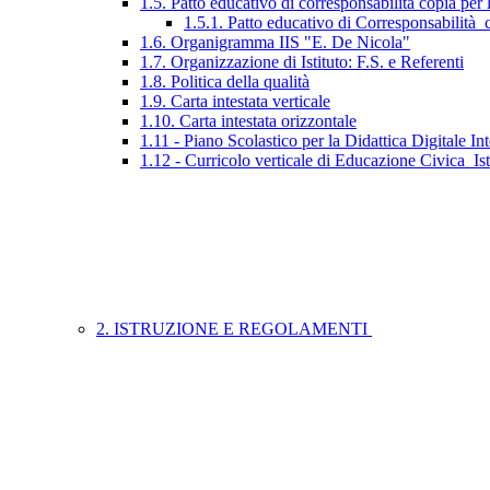
1.5. Patto educativo di corresponsabilità copia per 
1.5.1. Patto educativo di Corresponsabilità_c
1.6. Organigramma IIS "E. De Nicola"
1.7. Organizzazione di Istituto: F.S. e Referenti
1.8. Politica della qualità
1.9. Carta intestata verticale
1.10. Carta intestata orizzontale
1.11 - Piano Scolastico per la Didattica Digitale Int
1.12 - Curricolo verticale di Educazione Civica_Is
2. ISTRUZIONE E REGOLAMENTI