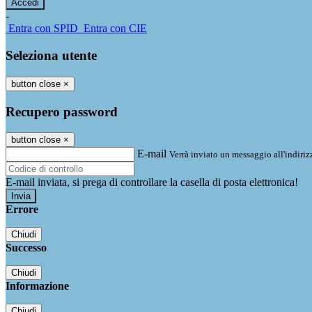
-
Entra con SPID
Entra con CIE
Seleziona utente
button close
×
Recupero password
button close
×
E-mail
Verrà inviato un messaggio all'indirizz
E-mail inviata, si prega di controllare la casella di posta elettronica!
Errore
Chiudi
Successo
Chiudi
Informazione
Chiudi