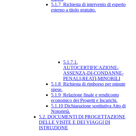
5.1.7_Richiesta di intervento di esperto
esterno a titolo gratuito.
5.1.7.1.
AUTOCERTIFICAZIONE-
ASSENZA-DI-CONDANNE-
PENALI-REATI-MINORILI
5.1.8_Richiesta di rimborso per minute
spese.
5.1.9_Relazione finale e rendiconto
economico dei Progetti e Incarichi.
5.1.10 Dichiarazione sostitutiva Atto di
Notorietà.
5.2. DOCUMENTI DI PROGETTAZIONE
DELLE VISITE E DEI VIAGGI DI
ISTRUZIONE