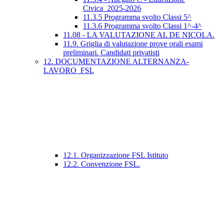
Civica_2025-2026
11.3.5 Programma svolto Classi 5^
11.3.6 Programma svolto Classi 1^-4^
11.08 - LA VALUTAZIONE AL DE NICOLA.
11.9. Griglia di valutazione prove orali esami
preliminari. Candidati privatisti
12. DOCUMENTAZIONE ALTERNANZA-
LAVORO_FSL
12.1. Organizzazione FSL Istituto
12.2. Convenzione FSL.