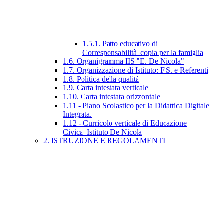
1.5.1. Patto educativo di
Corresponsabilità_copia per la famiglia
1.6. Organigramma IIS "E. De Nicola"
1.7. Organizzazione di Istituto: F.S. e Referenti
1.8. Politica della qualità
1.9. Carta intestata verticale
1.10. Carta intestata orizzontale
1.11 - Piano Scolastico per la Didattica Digitale
Integrata.
1.12 - Curricolo verticale di Educazione
Civica_Istituto De Nicola
2. ISTRUZIONE E REGOLAMENTI