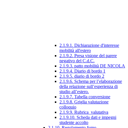
2.1.9.1. Dichiarazione d'interesse
mobilità all'estero
2.1.9.2. Presa visione del parere
negativo del C.d.C.
2.1.9.3. patto mobilità DE NICOLA
2.1.9.4. Diario di bordo 1
2.1.9.5. diario di bordo 2
2.1.9.6. Schema per l’elaborazione
della relazione sull’esperienza di
studio all’estero.
2.1.9.7. Tabella conversione
2.1.9.8. Griglia valutazione
colloquio
2.1.9.9. Rubrica_valutativa
2.1.9.10. Scheda dati e impegni
studente accolto
2.1.10. Regolamento fumo