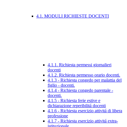
4.1. MODULI RICHIESTE DOCENTI
4.1.1. Richiesta permessi giornalieri
docenti
4.1.2. Richiesta permesso orario docenti.
4.1.3 - Richiesta congedo per malattia del
figlio - docenti.
4.1.4 - Richiesta congedo parentale -
docenti.
4.1.5 - Richiesta ferie estive e
dichiarazione reperibilitá docenti
4.1.6 - Richiesta esercizio attivitá di libera
professione
4.1.7 - Richiesta esercizio attivitá extra-
istituzionale