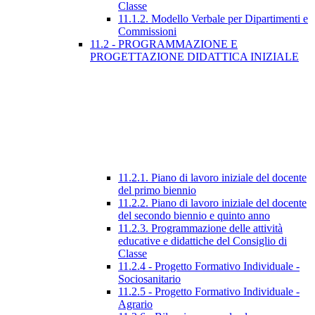
Classe
11.1.2. Modello Verbale per Dipartimenti e
Commissioni
11.2 - PROGRAMMAZIONE E
PROGETTAZIONE DIDATTICA INIZIALE
11.2.1. Piano di lavoro iniziale del docente
del primo biennio
11.2.2. Piano di lavoro iniziale del docente
del secondo biennio e quinto anno
11.2.3. Programmazione delle attività
educative e didattiche del Consiglio di
Classe
11.2.4 - Progetto Formativo Individuale -
Sociosanitario
11.2.5 - Progetto Formativo Individuale -
Agrario