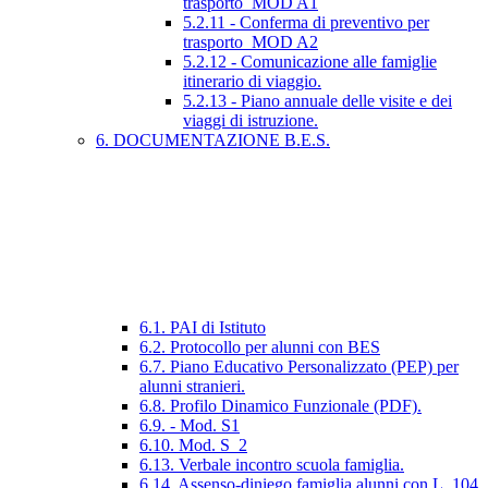
trasporto_MOD A1
5.2.11 - Conferma di preventivo per
trasporto_MOD A2
5.2.12 - Comunicazione alle famiglie
itinerario di viaggio.
5.2.13 - Piano annuale delle visite e dei
viaggi di istruzione.
6. DOCUMENTAZIONE B.E.S.
6.1. PAI di Istituto
6.2. Protocollo per alunni con BES
6.7. Piano Educativo Personalizzato (PEP) per
alunni stranieri.
6.8. Profilo Dinamico Funzionale (PDF).
6.9. - Mod. S1
6.10. Mod. S_2
6.13. Verbale incontro scuola famiglia.
6.14. Assenso-diniego famiglia alunni con L. 104