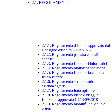
2.1. REGOLAMENTI
2.1.1. Regolamento d'Istituto approvato dal
Consiglio d'Istituto 30/04/2026
2.1.2. Regolamento palestra e locali
annessi
2.1.3. Regolamento laboratori informatici
2.1.4. Regolamento biblioteca scolastica
2.1.5. Regolamento laboratorio chimica-
fisica-scienze
2.1.6. Regolamento serra didattica e
azienda agraria
2.1.7. Regolamento fotocopiatore
2.1.8. Regolamento visite e viaggi di
istruzione approvato CI 13/09/2018
2.1.9. Regolamento mobilità individuale
estero