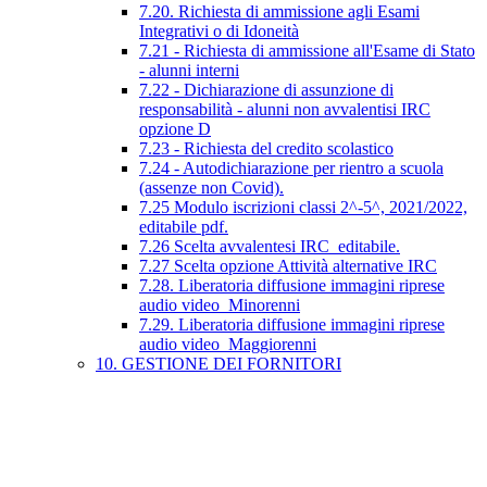
7.20. Richiesta di ammissione agli Esami
Integrativi o di Idoneità
7.21 - Richiesta di ammissione all'Esame di Stato
- alunni interni
7.22 - Dichiarazione di assunzione di
responsabilità - alunni non avvalentisi IRC
opzione D
7.23 - Richiesta del credito scolastico
7.24 - Autodichiarazione per rientro a scuola
(assenze non Covid).
7.25 Modulo iscrizioni classi 2^-5^, 2021/2022,
editabile pdf.
7.26 Scelta avvalentesi IRC_editabile.
7.27 Scelta opzione Attività alternative IRC
7.28. Liberatoria diffusione immagini riprese
audio video_Minorenni
7.29. Liberatoria diffusione immagini riprese
audio video_Maggiorenni
10. GESTIONE DEI FORNITORI