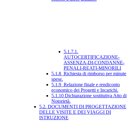
5.1.7.1.
AUTOCERTIFICAZIONE-
ASSENZA-DI-CONDANNE-
PENALI-REATI-MINORILI
5.1.8_Richiesta di rimborso per minute
spese.
5.1.9_Relazione finale e rendiconto
economico dei Progetti e Incarichi.
5.1.10 Dichiarazione sostitutiva Atto di
Notorietà.
5.2. DOCUMENTI DI PROGETTAZIONE
DELLE VISITE E DEI VIAGGI DI
ISTRUZIONE