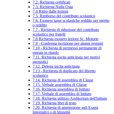
7.2. Richiesta certificati
7.3. Richiesta Nulla Osta
7.4 Ritiro dalle lezioni
7.5. Rimborso del contributo scolastico
7.6. Esonero tasse scolastiche reddito per merito
o reddito
7.7 - Richiesta di riduzione del contributo
scolastico per fratelli
7.8 Richiesta esonero lezioni Sc. Motorie
7.9 - Conferma iscrizione per alunni respinti
7.10 - Richiesta di permesso permanente di
entrata in ritardo
7.11. Richiesta uscita anticipata per motivi
agonistici
7.12. Delega uscita anticipata
7.13 - Richiesta di duplicato del libretto
scolastico
7.14. Richiesta di assemblea di Classe
7.15. Verbale assemblea di Classe
7.16. Richiesta assemblea di Istituto
7.17. Verbale di assemblea di Istituto
7.18. Richiesta utilizzo Auditorium dell'Istituto
7.19. Richiesta libri di testo
7.20. Richiesta di ammissione agli Esami
Integrativi o di Idoneità