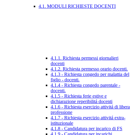
4.1. MODULI RICHIESTE DOCENTI
4.1.1. Richiesta permessi giornalieri
docenti
4.1.2. Richiesta permesso orario docenti.
4.1.3 - Richiesta congedo per malattia del
figlio - docenti.
4.1.4 - Richiesta congedo parentale -
docenti.
4.1.5 - Richiesta ferie estive e
dichiarazione reperibilitá docenti
4.1.6 - Richiesta esercizio attivitá di libera
professione
4.1.7 - Richiesta esercizio attivitá extra-
istituzionale
4.1.8 - Candidatura per incarico di FS
4.1.9 - Candidatura per incarichi