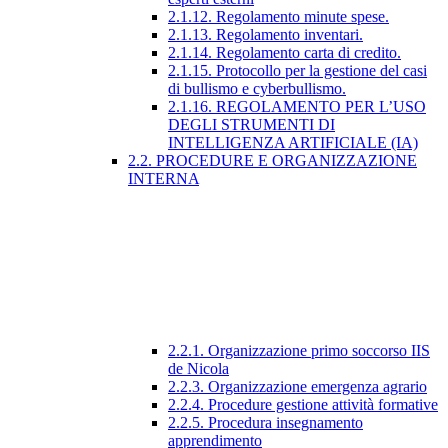
2.1.12. Regolamento minute spese.
2.1.13. Regolamento inventari.
2.1.14. Regolamento carta di credito.
2.1.15. Protocollo per la gestione del casi
di bullismo e cyberbullismo.
2.1.16. REGOLAMENTO PER L’USO
DEGLI STRUMENTI DI
INTELLIGENZA ARTIFICIALE (IA)
2.2. PROCEDURE E ORGANIZZAZIONE
INTERNA
2.2.1. Organizzazione primo soccorso IIS
de Nicola
2.2.3. Organizzazione emergenza agrario
2.2.4. Procedure gestione attività formative
2.2.5. Procedura insegnamento
apprendimento