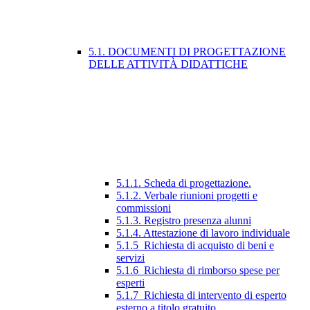
5.1. DOCUMENTI DI PROGETTAZIONE
DELLE ATTIVITÀ DIDATTICHE
5.1.1. Scheda di progettazione.
5.1.2. Verbale riunioni progetti e
commissioni
5.1.3. Registro presenza alunni
5.1.4. Attestazione di lavoro individuale
5.1.5_Richiesta di acquisto di beni e
servizi
5.1.6_Richiesta di rimborso spese per
esperti
5.1.7_Richiesta di intervento di esperto
esterno a titolo gratuito.