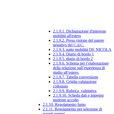
2.1.9.1. Dichiarazione d'interesse
mobilità all'estero
2.1.9.2. Presa visione del parere
negativo del C.d.C.
2.1.9.3. patto mobilità DE NICOLA
2.1.9.4. Diario di bordo 1
2.1.9.5. diario di bordo 2
2.1.9.6. Schema per l’elaborazione
della relazione sull’esperienza di
studio all’estero.
2.1.9.7. Tabella conversione
2.1.9.8. Griglia valutazione
colloquio
2.1.9.9. Rubrica_valutativa
2.1.9.10. Scheda dati e impegni
studente accolto
2.1.10. Regolamento fumo
2.1.11. Regolamento per selezione di
esperti esterni