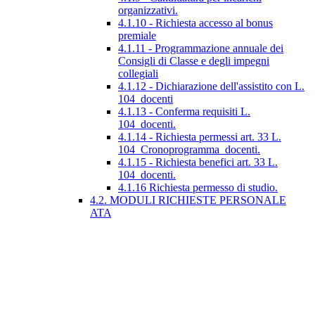
organizzativi.
4.1.10 - Richiesta accesso al bonus
premiale
4.1.11 - Programmazione annuale dei
Consigli di Classe e degli impegni
collegiali
4.1.12 - Dichiarazione dell'assistito con L.
104_docenti
4.1.13 - Conferma requisiti L.
104_docenti.
4.1.14 - Richiesta permessi art. 33 L.
104_Cronoprogramma_docenti.
4.1.15 - Richiesta benefici art. 33 L.
104_docenti.
4.1.16 Richiesta permesso di studio.
4.2. MODULI RICHIESTE PERSONALE
ATA