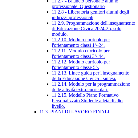
11.2.7 - Bilancio personale alunno
professionale_Questionario
11.2.8 - Liberatoria genitori alunni degli
indirizzi professionali
11.2.9. Programmazione dell'insegnamento
di Educazione Civica 2024-25, solo
modulo.
11.2.10. Modulo curricolo per
l'orientamento classi 1^-2^.
11.2.11. Modulo curricolo per
l'orientamento classi 3^-4^.
11.2.12. Modulo curricolo per
l'orientamento classe 5^.
11.2.13. Linee guida per l'insegnamento
della Educazione Civica - sintesi.
11.2.14. Modulo per la programmazione
delle attività extra-curricolari.
11.2.15. Modello Piano Formativo
Personalizzato Studente atleta di alto
livello.
11.3. PIANI DI LAVORO FINALI