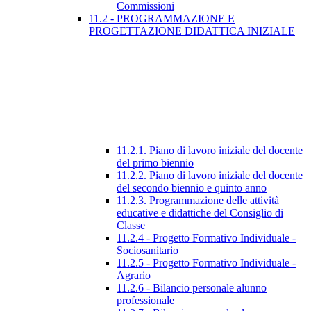
Commissioni
11.2 - PROGRAMMAZIONE E
PROGETTAZIONE DIDATTICA INIZIALE
11.2.1. Piano di lavoro iniziale del docente
del primo biennio
11.2.2. Piano di lavoro iniziale del docente
del secondo biennio e quinto anno
11.2.3. Programmazione delle attività
educative e didattiche del Consiglio di
Classe
11.2.4 - Progetto Formativo Individuale -
Sociosanitario
11.2.5 - Progetto Formativo Individuale -
Agrario
11.2.6 - Bilancio personale alunno
professionale