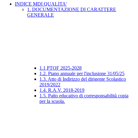
INDICE MDI QUALITA'
1. DOCUMENTAZIONE DI CARATTERE
GENERALE
1.1 PTOF 2025-2028
1.2. Piano annuale per l'inclusione 31/05/25
1.3. Atto di Indirizzo del dirigente Scolastico
2019/2022
1.4. R.A.V. 2018-2019
1.5. Patto educativo di corresponsabilità copia
per la scuola.