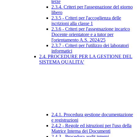
terze
2.3.4. Criteri per l'assegnazione del giorno
libero
2.3.5 - Criteri per l'accoglienza delle
iscrizioni alla classe 1
2.3.6 - Criteri per l'assegnazione incarico
Docente orientatore e a tutor per
l'orientamento A.S. 2024/25
2.3.7 - Criteri per l'utilizzo dei laboratori
informatici
2.4. PROCEDURE PER LA GESTIONE DEL
SISTEMA QUALITA'
2.4.1. Procedura gestione documentazione
e registrazioni
2.4.2 - Regole ed istruzioni per l'uso della
Matrice Interna dei Documenti
2.4.3 - Procedura audit interni