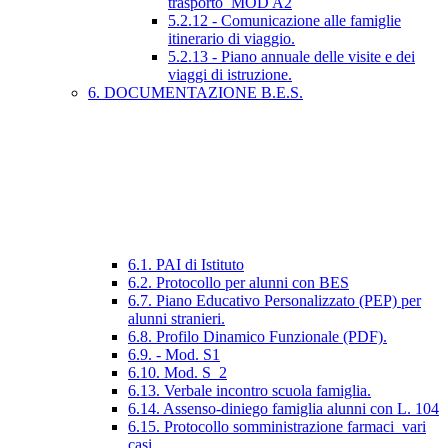
trasporto_MOD A2
5.2.12 - Comunicazione alle famiglie
itinerario di viaggio.
5.2.13 - Piano annuale delle visite e dei
viaggi di istruzione.
6. DOCUMENTAZIONE B.E.S.
6.1. PAI di Istituto
6.2. Protocollo per alunni con BES
6.7. Piano Educativo Personalizzato (PEP) per
alunni stranieri.
6.8. Profilo Dinamico Funzionale (PDF).
6.9. - Mod. S1
6.10. Mod. S_2
6.13. Verbale incontro scuola famiglia.
6.14. Assenso-diniego famiglia alunni con L. 104
6.15. Protocollo somministrazione farmaci_vari
casi.