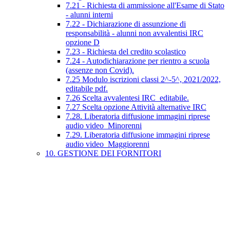
7.21 - Richiesta di ammissione all'Esame di Stato
- alunni interni
7.22 - Dichiarazione di assunzione di
responsabilità - alunni non avvalentisi IRC
opzione D
7.23 - Richiesta del credito scolastico
7.24 - Autodichiarazione per rientro a scuola
(assenze non Covid).
7.25 Modulo iscrizioni classi 2^-5^, 2021/2022,
editabile pdf.
7.26 Scelta avvalentesi IRC_editabile.
7.27 Scelta opzione Attività alternative IRC
7.28. Liberatoria diffusione immagini riprese
audio video_Minorenni
7.29. Liberatoria diffusione immagini riprese
audio video_Maggiorenni
10. GESTIONE DEI FORNITORI