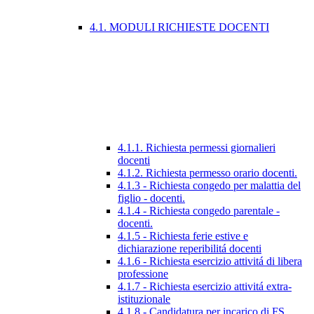
4.1. MODULI RICHIESTE DOCENTI
4.1.1. Richiesta permessi giornalieri
docenti
4.1.2. Richiesta permesso orario docenti.
4.1.3 - Richiesta congedo per malattia del
figlio - docenti.
4.1.4 - Richiesta congedo parentale -
docenti.
4.1.5 - Richiesta ferie estive e
dichiarazione reperibilitá docenti
4.1.6 - Richiesta esercizio attivitá di libera
professione
4.1.7 - Richiesta esercizio attivitá extra-
istituzionale
4.1.8 - Candidatura per incarico di FS