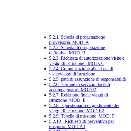
5.2.1. Scheda di progettazione
provvisoria_MOD. A
5.2.2. Scheda di progettazione
definitiva_MOD. B
5.2.3. Richiesta di autorizzazione visite e
viaggi di istruzione_ MOD. C
5.2.4. Comunicazione alle classi di
visita/viaggi di istruzione
5.2.5. patti di assunzione di responsabilità
5.2.6 - Ordine di servizio docenti
accompagnatori_MOD D
5.2.7. Relazione finale viaggi di
istruzione_MOD. E
5.2.8 - Questionario di gradimento dei
viaggi di istruzione_MOD E2
5.2.9. Tabella di missione_MOD. F
5.2.10 - Richiesta di preventivo per
trasporto_MOD A1