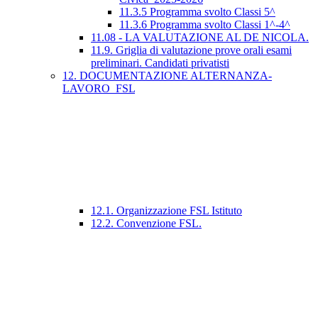
11.3.5 Programma svolto Classi 5^
11.3.6 Programma svolto Classi 1^-4^
11.08 - LA VALUTAZIONE AL DE NICOLA.
11.9. Griglia di valutazione prove orali esami
preliminari. Candidati privatisti
12. DOCUMENTAZIONE ALTERNANZA-
LAVORO_FSL
12.1. Organizzazione FSL Istituto
12.2. Convenzione FSL.