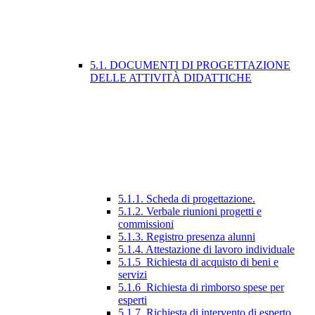
5.1. DOCUMENTI DI PROGETTAZIONE
DELLE ATTIVITÀ DIDATTICHE
5.1.1. Scheda di progettazione.
5.1.2. Verbale riunioni progetti e
commissioni
5.1.3. Registro presenza alunni
5.1.4. Attestazione di lavoro individuale
5.1.5_Richiesta di acquisto di beni e
servizi
5.1.6_Richiesta di rimborso spese per
esperti
5.1.7_Richiesta di intervento di esperto