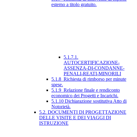
esterno a titolo gratuito.
5.1.7.1.
AUTOCERTIFICAZIONE-
ASSENZA-DI-CONDANNE-
PENALI-REATI-MINORILI
5.1.8_Richiesta di rimborso per minute
spese.
5.1.9_Relazione finale e rendiconto
economico dei Progetti e Incarichi.
5.1.10 Dichiarazione sostitutiva Atto di
Notorietà.
5.2. DOCUMENTI DI PROGETTAZIONE
DELLE VISITE E DEI VIAGGI DI
ISTRUZIONE