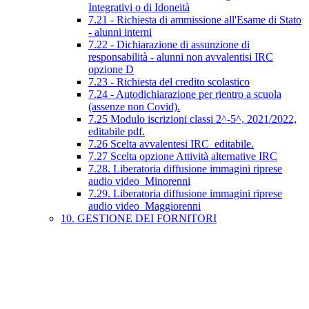
Integrativi o di Idoneità
7.21 - Richiesta di ammissione all'Esame di Stato
- alunni interni
7.22 - Dichiarazione di assunzione di
responsabilità - alunni non avvalentisi IRC
opzione D
7.23 - Richiesta del credito scolastico
7.24 - Autodichiarazione per rientro a scuola
(assenze non Covid).
7.25 Modulo iscrizioni classi 2^-5^, 2021/2022,
editabile pdf.
7.26 Scelta avvalentesi IRC_editabile.
7.27 Scelta opzione Attività alternative IRC
7.28. Liberatoria diffusione immagini riprese
audio video_Minorenni
7.29. Liberatoria diffusione immagini riprese
audio video_Maggiorenni
10. GESTIONE DEI FORNITORI