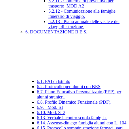
5.2.11 - Conferma di preventivo per
trasporto_MOD A2
5.2.12 - Comunicazione alle famiglie
itinerario di viaggio.
5.2.13 - Piano annuale delle visite e dei
viaggi di istruzione.
6. DOCUMENTAZIONE B.E.S.
6.1. PAI di Istituto
6.2. Protocollo per alunni con BES
6.7. Piano Educativo Personalizzato (PEP) per
alunni stranieri.
6.8. Profilo Dinamico Funzionale (PDF).
6.9. - Mod. S1
6.10. Mod. S_2
6.13. Verbale incontro scuola famiglia.
6.14. Assenso-diniego famiglia alunni con L. 104
6.15. Protocollo somministrazione farmaci_vari