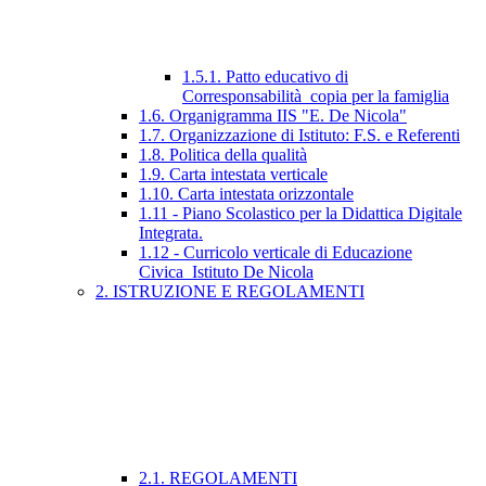
1.5.1. Patto educativo di
Corresponsabilità_copia per la famiglia
1.6. Organigramma IIS "E. De Nicola"
1.7. Organizzazione di Istituto: F.S. e Referenti
1.8. Politica della qualità
1.9. Carta intestata verticale
1.10. Carta intestata orizzontale
1.11 - Piano Scolastico per la Didattica Digitale
Integrata.
1.12 - Curricolo verticale di Educazione
Civica_Istituto De Nicola
2. ISTRUZIONE E REGOLAMENTI
2.1. REGOLAMENTI