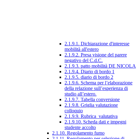
2.1.9.1. Dichiarazione d'interesse
mobilità all'estero
2.1.9.2. Presa visione del parere
negativo del C.d.C.
2.1.9.3. patto mobilità DE NICOLA
2.1.9.4. Diario di bordo 1
2.1.9.5. diario di bordo 2
2.1.9.6. Schema per l’elaborazione
della relazione sull’esperienza di
studio all’estero.
2.1.9.7. Tabella conversione
2.1.9.8. Griglia valutazione
colloquio
2.1.9.9. Rubrica_valutativa
2.1.9.10. Scheda dati e impegni
studente accolto
2.1.10. Regolamento fumo
2.1.11. Regolamento per selezione di