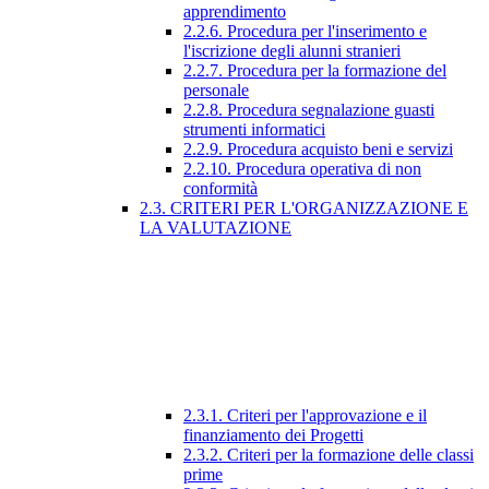
apprendimento
2.2.6. Procedura per l'inserimento e
l'iscrizione degli alunni stranieri
2.2.7. Procedura per la formazione del
personale
2.2.8. Procedura segnalazione guasti
strumenti informatici
2.2.9. Procedura acquisto beni e servizi
2.2.10. Procedura operativa di non
conformità
2.3. CRITERI PER L'ORGANIZZAZIONE E
LA VALUTAZIONE
2.3.1. Criteri per l'approvazione e il
finanziamento dei Progetti
2.3.2. Criteri per la formazione delle classi
prime