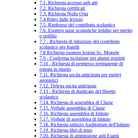
7.1. Richiesta accesso agli atti
7.2. Richiesta certificati
7.3. Richiesta Nulla Osta
7.4 Ritiro dalle lezioni
7.5. Rimborso del contributo scolastico
7.6. Esonero tasse scolastiche reddito per merito
o reddito
7.7 - Richiesta di riduzione del contributo
scolastico per fratelli
7.8 Richiesta esonero lezioni Sc. Motorie
7.9 - Conferma iscrizione per alunni respinti
7.10 - Richiesta di permesso permanente di
entrata in ritardo
7.11. Richiesta uscita anticipata per motivi
agonistici
7.12. Delega uscita anticipata
7.13 - Richiesta di duplicato del libretto
scolastico
7.14. Richiesta di assemblea di Classe
7.15. Verbale assemblea di Classe
7.16. Richiesta assemblea di Istituto
7.17. Verbale di assemblea di Istituto
7.18. Richiesta utilizzo Auditorium dell'Istituto
7.19. Richiesta libri di testo
7.20. Richiesta di ammissione agli Esami