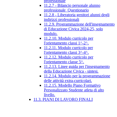
professionale
11.2.7 - Bilancio personale alunno
professionale_Questionario
11.2.8 - Liberatoria genitori alunni degli
indirizzi professionali
11.2.9. Programmazione dell'insegnamento
di Educazione Civica 2024-25, solo
modulo.
11.2.10. Modulo curricolo per
l'orientamento classi 1^-2^.
11.2.11. Modulo curricolo per
l'orientamento classi 3^-4^.
11.2.12. Modulo curricolo per
l'orientamento classe 5^.
11.2.13. Linee guida per l'insegnamento
della Educazione Civica - sintesi.
11.2.14. Modulo per la programmazione
delle attività extra-curricolari.
11.2.15. Modello Piano Formativo
Personalizzato Studente atleta di alto
livello.
11.3. PIANI DI LAVORO FINALI