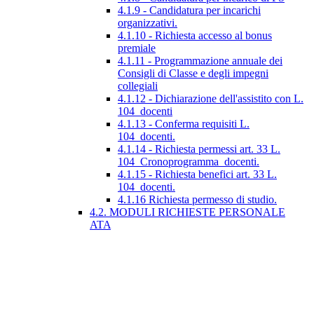
4.1.9 - Candidatura per incarichi
organizzativi.
4.1.10 - Richiesta accesso al bonus
premiale
4.1.11 - Programmazione annuale dei
Consigli di Classe e degli impegni
collegiali
4.1.12 - Dichiarazione dell'assistito con L.
104_docenti
4.1.13 - Conferma requisiti L.
104_docenti.
4.1.14 - Richiesta permessi art. 33 L.
104_Cronoprogramma_docenti.
4.1.15 - Richiesta benefici art. 33 L.
104_docenti.
4.1.16 Richiesta permesso di studio.
4.2. MODULI RICHIESTE PERSONALE
ATA