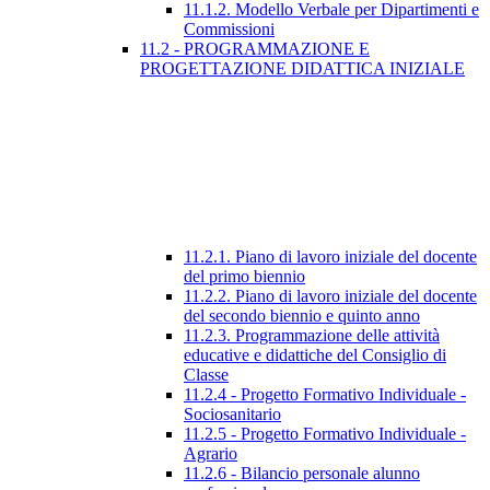
11.1.2. Modello Verbale per Dipartimenti e
Commissioni
11.2 - PROGRAMMAZIONE E
PROGETTAZIONE DIDATTICA INIZIALE
11.2.1. Piano di lavoro iniziale del docente
del primo biennio
11.2.2. Piano di lavoro iniziale del docente
del secondo biennio e quinto anno
11.2.3. Programmazione delle attività
educative e didattiche del Consiglio di
Classe
11.2.4 - Progetto Formativo Individuale -
Sociosanitario
11.2.5 - Progetto Formativo Individuale -
Agrario
11.2.6 - Bilancio personale alunno