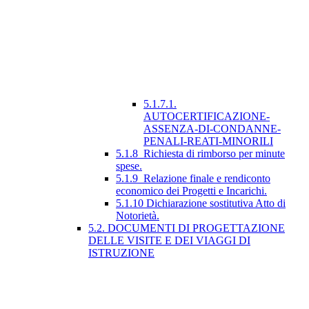
5.1.7.1.
AUTOCERTIFICAZIONE-
ASSENZA-DI-CONDANNE-
PENALI-REATI-MINORILI
5.1.8_Richiesta di rimborso per minute
spese.
5.1.9_Relazione finale e rendiconto
economico dei Progetti e Incarichi.
5.1.10 Dichiarazione sostitutiva Atto di
Notorietà.
5.2. DOCUMENTI DI PROGETTAZIONE
DELLE VISITE E DEI VIAGGI DI
ISTRUZIONE