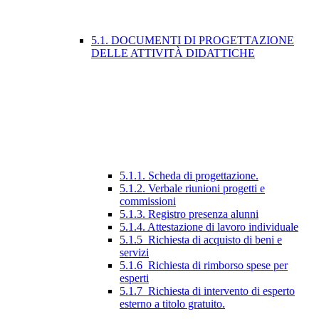
5.1. DOCUMENTI DI PROGETTAZIONE
DELLE ATTIVITÀ DIDATTICHE
5.1.1. Scheda di progettazione.
5.1.2. Verbale riunioni progetti e
commissioni
5.1.3. Registro presenza alunni
5.1.4. Attestazione di lavoro individuale
5.1.5_Richiesta di acquisto di beni e
servizi
5.1.6_Richiesta di rimborso spese per
esperti
5.1.7_Richiesta di intervento di esperto
esterno a titolo gratuito.