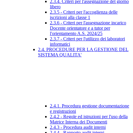
2.3.4. Criteri per l'assegnazione del giorno
libero
2.3.5 - Criteri per l'accoglienza delle
iscrizioni alla classe 1
2.3.6 - Criteri per l'assegnazione incarico
Docente orientatore e a tutor per
l'orientamento A.S. 2024/25
2.3.7 - Criteri per l'utilizzo dei laboratori
informatici
2.4. PROCEDURE PER LA GESTIONE DEL
SISTEMA QUALITA'
2.4.1. Procedura gestione documentazione
e registrazioni
2.4.2 - Regole ed istruzioni per l'uso della
Matrice Interna dei Documenti
2.4.3 - Procedura audit interni
2.4.4 - Rapporto audit interni