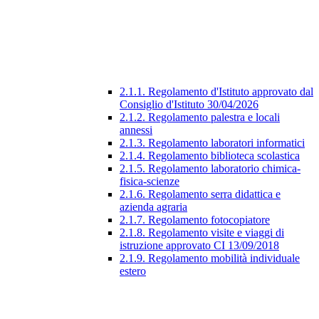
2.1.1. Regolamento d'Istituto approvato dal
Consiglio d'Istituto 30/04/2026
2.1.2. Regolamento palestra e locali
annessi
2.1.3. Regolamento laboratori informatici
2.1.4. Regolamento biblioteca scolastica
2.1.5. Regolamento laboratorio chimica-
fisica-scienze
2.1.6. Regolamento serra didattica e
azienda agraria
2.1.7. Regolamento fotocopiatore
2.1.8. Regolamento visite e viaggi di
istruzione approvato CI 13/09/2018
2.1.9. Regolamento mobilità individuale
estero