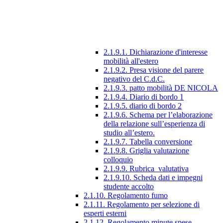
2.1.9.1. Dichiarazione d'interesse
mobilità all'estero
2.1.9.2. Presa visione del parere
negativo del C.d.C.
2.1.9.3. patto mobilità DE NICOLA
2.1.9.4. Diario di bordo 1
2.1.9.5. diario di bordo 2
2.1.9.6. Schema per l’elaborazione
della relazione sull’esperienza di
studio all’estero.
2.1.9.7. Tabella conversione
2.1.9.8. Griglia valutazione
colloquio
2.1.9.9. Rubrica_valutativa
2.1.9.10. Scheda dati e impegni
studente accolto
2.1.10. Regolamento fumo
2.1.11. Regolamento per selezione di
esperti esterni
2.1.12. Regolamento minute spese.