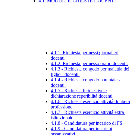
4.1. MODULI RICHIESTE DOCENTI
4.1.1. Richiesta permessi giornalieri
docenti
4.1.2. Richiesta permesso orario docenti.
4.1.3 - Richiesta congedo per malattia del
figlio - docenti.
4.1.4 - Richiesta congedo parentale -
docenti.
4.1.5 - Richiesta ferie estive e
dichiarazione reperibilitá docenti
4.1.6 - Richiesta esercizio attivitá di libera
professione
4.1.7 - Richiesta esercizio attivitá extra-
istituzionale
4.1.8 - Candidatura per incarico di FS
4.1.9 - Candidatura per incarichi
organizzativi.