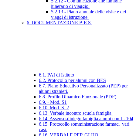
5.2.12 - Comunicazione alle famiglie
itinerario di viaggio.
5.2.13 - Piano annuale delle visite e dei
viaggi di istruzione.
6. DOCUMENTAZIONE B.E.S.
6.1. PAI di Istituto
6.2. Protocollo per alunni con BES
6.7. Piano Educativo Personalizzato (PEP) per
alunni stranieri.
6.8. Profilo Dinamico Funzionale (PDF).
6.9. - Mod. S1
6.10. Mod. S_2
6.13. Verbale incontro scuola famiglia.
6.14. Assenso-diniego famiglia alunni con L. 104
6.15. Protocollo somministrazione farmaci_vari
casi.
6.16. VERBALE PER GLHO