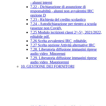
- alunni interni
7.22 - Dichiarazione di assunzione di
responsabilità - alunni non avvalentisi IRC
opzione D
7.23 - Richiesta del credito scolastico
7.24 - Autodichiarazione per rientro a scuola
(assenze non Covid).
7.25 Modulo iscrizioni classi 2^-5^, 2021/2022,
editabile pdf.
7.26 Scelta avvalentesi IRC_editabile.
7.27 Scelta opzione Attività alternative IRC
7.28. Liberatoria diffusione immagini riprese
audio video_Minorenni
7.29. Liberatoria diffusione immagini riprese
audio video_Maggiorenni
10. GESTIONE DEI FORNITORI