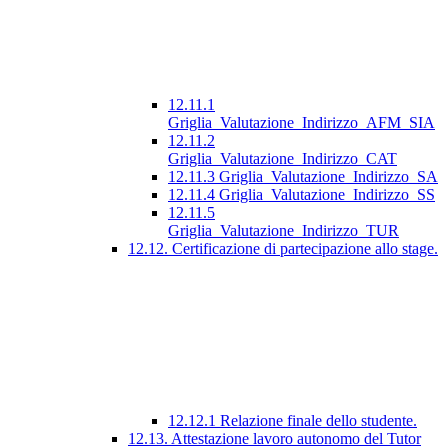
12.11.1
Griglia_Valutazione_Indirizzo_AFM_SIA
12.11.2
Griglia_Valutazione_Indirizzo_CAT
12.11.3 Griglia_Valutazione_Indirizzo_SA
12.11.4 Griglia_Valutazione_Indirizzo_SS
12.11.5
Griglia_Valutazione_Indirizzo_TUR
12.12. Certificazione di partecipazione allo stage.
12.12.1 Relazione finale dello studente.
12.13. Attestazione lavoro autonomo del Tutor