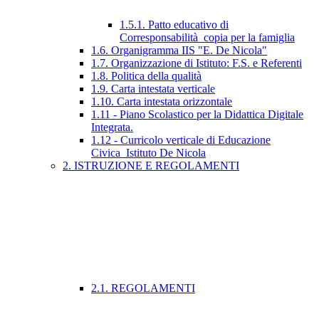
1.5.1. Patto educativo di
Corresponsabilità_copia per la famiglia
1.6. Organigramma IIS "E. De Nicola"
1.7. Organizzazione di Istituto: F.S. e Referenti
1.8. Politica della qualità
1.9. Carta intestata verticale
1.10. Carta intestata orizzontale
1.11 - Piano Scolastico per la Didattica Digitale
Integrata.
1.12 - Curricolo verticale di Educazione
Civica_Istituto De Nicola
2. ISTRUZIONE E REGOLAMENTI
2.1. REGOLAMENTI