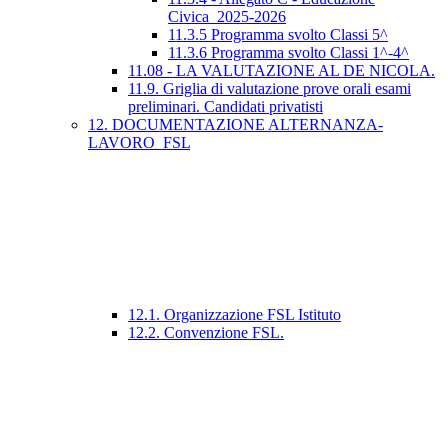
Civica_2025-2026
11.3.5 Programma svolto Classi 5^
11.3.6 Programma svolto Classi 1^-4^
11.08 - LA VALUTAZIONE AL DE NICOLA.
11.9. Griglia di valutazione prove orali esami
preliminari. Candidati privatisti
12. DOCUMENTAZIONE ALTERNANZA-
LAVORO_FSL
12.1. Organizzazione FSL Istituto
12.2. Convenzione FSL.