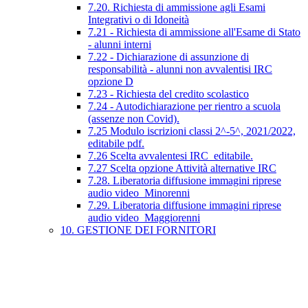
7.20. Richiesta di ammissione agli Esami
Integrativi o di Idoneità
7.21 - Richiesta di ammissione all'Esame di Stato
- alunni interni
7.22 - Dichiarazione di assunzione di
responsabilità - alunni non avvalentisi IRC
opzione D
7.23 - Richiesta del credito scolastico
7.24 - Autodichiarazione per rientro a scuola
(assenze non Covid).
7.25 Modulo iscrizioni classi 2^-5^, 2021/2022,
editabile pdf.
7.26 Scelta avvalentesi IRC_editabile.
7.27 Scelta opzione Attività alternative IRC
7.28. Liberatoria diffusione immagini riprese
audio video_Minorenni
7.29. Liberatoria diffusione immagini riprese
audio video_Maggiorenni
10. GESTIONE DEI FORNITORI