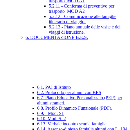
trasporto_MOD A1
5.2.11 - Conferma di preventivo per
trasporto_MOD A2
5.2.12 - Comunicazione alle famiglie
itinerario di viaggio.
5.2.13 - Piano annuale delle visite e dei
viaggi di istruzione.
6. DOCUMENTAZIONE B.E.S.
6.1. PAI di Istituto
6.2. Protocollo per alunni con BES
6.7. Piano Educativo Personalizzato (PEP) per
alunni stranieri.
6.8. Profilo Dinamico Funzionale (PDF).
6.9. - Mod. S1
6.10. Mod. S_2
6.13. Verbale incontro scuola famiglia.
6.14. Assenso-diniego famiglia alunni con L. 104