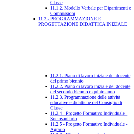
Classe
11.1.2. Modello Verbale per Dipartimenti e
Commissioni
11.2 - PROGRAMMAZIONE E
PROGETTAZIONE DIDATTICA INIZIALE
11.2.1. Piano di lavoro iniziale del docente
del primo biennio
11.2.2. Piano di lavoro iniziale del docente
del secondo biennio e quinto anno
11.2.3. Programmazione delle attività
educative e didattiche del Consiglio di
Classe
11.2.4 - Progetto Formativo Individuale -
Sociosanitario
11.2.5 - Progetto Formativo Individuale -
Agrario