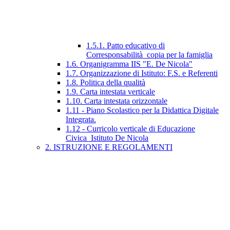
1.5.1. Patto educativo di
Corresponsabilità_copia per la famiglia
1.6. Organigramma IIS "E. De Nicola"
1.7. Organizzazione di Istituto: F.S. e Referenti
1.8. Politica della qualità
1.9. Carta intestata verticale
1.10. Carta intestata orizzontale
1.11 - Piano Scolastico per la Didattica Digitale
Integrata.
1.12 - Curricolo verticale di Educazione
Civica_Istituto De Nicola
2. ISTRUZIONE E REGOLAMENTI