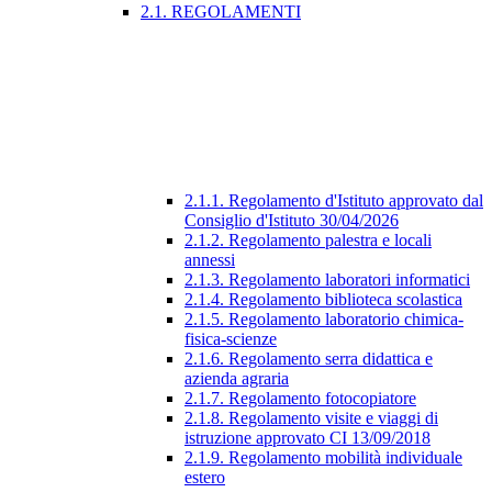
2.1. REGOLAMENTI
2.1.1. Regolamento d'Istituto approvato dal
Consiglio d'Istituto 30/04/2026
2.1.2. Regolamento palestra e locali
annessi
2.1.3. Regolamento laboratori informatici
2.1.4. Regolamento biblioteca scolastica
2.1.5. Regolamento laboratorio chimica-
fisica-scienze
2.1.6. Regolamento serra didattica e
azienda agraria
2.1.7. Regolamento fotocopiatore
2.1.8. Regolamento visite e viaggi di
istruzione approvato CI 13/09/2018
2.1.9. Regolamento mobilità individuale
estero