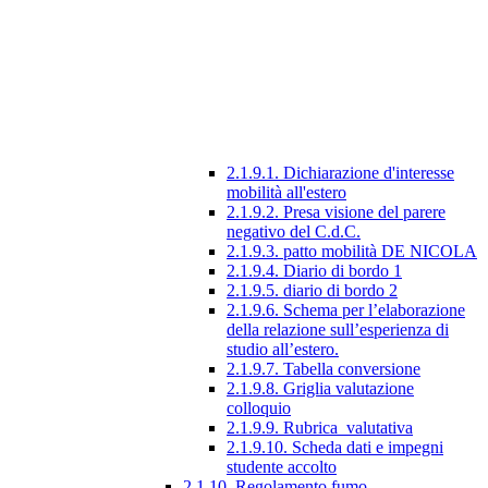
2.1.9.1. Dichiarazione d'interesse
mobilità all'estero
2.1.9.2. Presa visione del parere
negativo del C.d.C.
2.1.9.3. patto mobilità DE NICOLA
2.1.9.4. Diario di bordo 1
2.1.9.5. diario di bordo 2
2.1.9.6. Schema per l’elaborazione
della relazione sull’esperienza di
studio all’estero.
2.1.9.7. Tabella conversione
2.1.9.8. Griglia valutazione
colloquio
2.1.9.9. Rubrica_valutativa
2.1.9.10. Scheda dati e impegni
studente accolto
2.1.10. Regolamento fumo