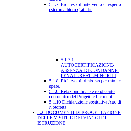
5.1.7_Richiesta di intervento di esperto
esterno a titolo gratuito.
5.1.7.1.
AUTOCERTIFICAZIONE-
ASSENZA-DI-CONDANNE-
PENALI-REATI-MINORILI
5.1.8_Richiesta di rimborso per minute
spese.
5.1.9_Relazione finale e rendiconto
economico dei Progetti e Incarichi.
5.1.10 Dichiarazione sostitutiva Atto di
Notorietà.
5.2. DOCUMENTI DI PROGETTAZIONE
DELLE VISITE E DEI VIAGGI DI
ISTRUZIONE