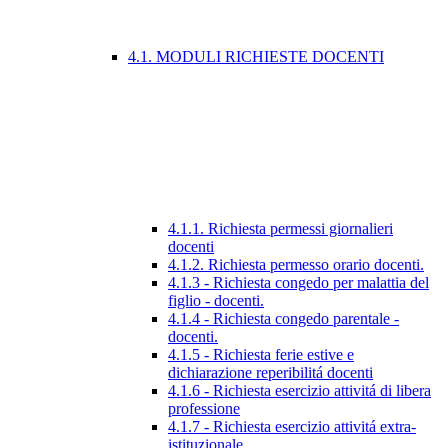
4.1. MODULI RICHIESTE DOCENTI
4.1.1. Richiesta permessi giornalieri
docenti
4.1.2. Richiesta permesso orario docenti.
4.1.3 - Richiesta congedo per malattia del
figlio - docenti.
4.1.4 - Richiesta congedo parentale -
docenti.
4.1.5 - Richiesta ferie estive e
dichiarazione reperibilitá docenti
4.1.6 - Richiesta esercizio attivitá di libera
professione
4.1.7 - Richiesta esercizio attivitá extra-
istituzionale