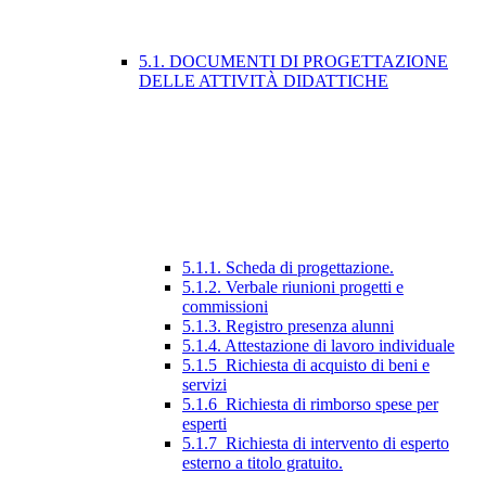
5.1. DOCUMENTI DI PROGETTAZIONE
DELLE ATTIVITÀ DIDATTICHE
5.1.1. Scheda di progettazione.
5.1.2. Verbale riunioni progetti e
commissioni
5.1.3. Registro presenza alunni
5.1.4. Attestazione di lavoro individuale
5.1.5_Richiesta di acquisto di beni e
servizi
5.1.6_Richiesta di rimborso spese per
esperti
5.1.7_Richiesta di intervento di esperto
esterno a titolo gratuito.