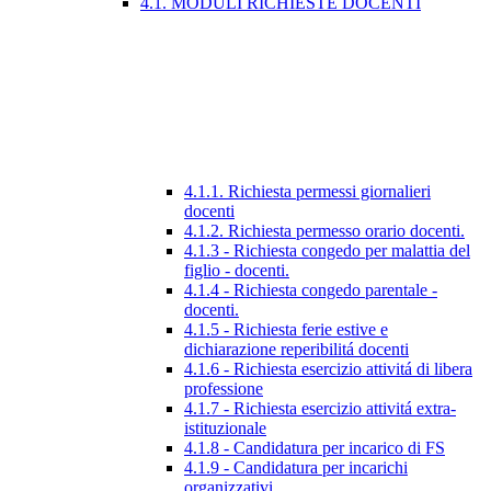
4.1. MODULI RICHIESTE DOCENTI
4.1.1. Richiesta permessi giornalieri
docenti
4.1.2. Richiesta permesso orario docenti.
4.1.3 - Richiesta congedo per malattia del
figlio - docenti.
4.1.4 - Richiesta congedo parentale -
docenti.
4.1.5 - Richiesta ferie estive e
dichiarazione reperibilitá docenti
4.1.6 - Richiesta esercizio attivitá di libera
professione
4.1.7 - Richiesta esercizio attivitá extra-
istituzionale
4.1.8 - Candidatura per incarico di FS
4.1.9 - Candidatura per incarichi
organizzativi.