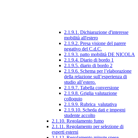
2.1.9.1. Dichiarazione d'interesse
mobilità all'estero
2.1.9.2. Presa visione del parere
negativo del C.d.C.
2.1.9.3. patto mobilità DE NICOLA
2.1.9.4. Diario di bordo 1
2.1.9.5. diario di bordo 2
2.1.9.6. Schema per l’elaborazione
della relazione sull’esperienza di
studio all’estero.
2.1.9.7. Tabella conversione
2.1.9.8. Griglia valutazione
colloquio
2.1.9.9. Rubrica_valutativa
2.1.9.10. Scheda dati e impegni
studente accolto
2.1.10. Regolamento fumo
2.1.11. Regolamento per selezione di
esperti esterni
2.1.12. Regolamento minute spese.