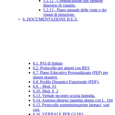
5.2.12 - Comunicazione alle famiglie
itinerario di viaggio.
5.2.13 - Piano annuale delle visite e dei
viaggi di istruzione.
6. DOCUMENTAZIONE B.E.S.
6.1. PAI di Istituto
6.2. Protocollo per alunni con BES
6.7. Piano Educativo Personalizzato (PEP) per
alunni stranieri.
6.8. Profilo Dinamico Funzionale (PDF).
6.9. - Mod. S1
6.10. Mod. S_2
6.13. Verbale incontro scuola famiglia.
6.14. Assenso-diniego famiglia alunni con L. 104
6.15. Protocollo somministrazione farmaci_vari
casi.
6.16. VERBALE PER GLHO