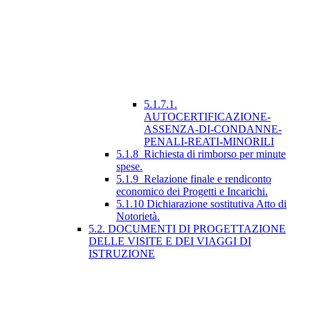
5.1.7.1.
AUTOCERTIFICAZIONE-
ASSENZA-DI-CONDANNE-
PENALI-REATI-MINORILI
5.1.8_Richiesta di rimborso per minute
spese.
5.1.9_Relazione finale e rendiconto
economico dei Progetti e Incarichi.
5.1.10 Dichiarazione sostitutiva Atto di
Notorietà.
5.2. DOCUMENTI DI PROGETTAZIONE
DELLE VISITE E DEI VIAGGI DI
ISTRUZIONE