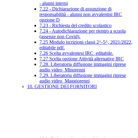
- alunni interni
7.22 - Dichiarazione di assunzione di
responsabilità - alunni non avvalentisi IRC
opzione D
7.23 - Richiesta del credito scolastico
7.24 - Autodichiarazione per rientro a scuola
(assenze non Covid).
7.25 Modulo iscrizioni classi 2^-5^, 2021/2022,
editabile pdf.
7.26 Scelta avvalentesi IRC_editabile.
7.27 Scelta opzione Attività alternative IRC
7.28. Liberatoria diffusione immagini riprese
audio video_Minorenni
7.29. Liberatoria diffusione immagini riprese
audio video_Maggiorenni
10. GESTIONE DEI FORNITORI