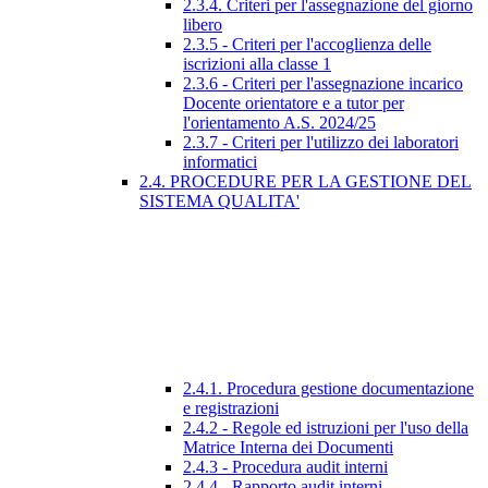
2.3.4. Criteri per l'assegnazione del giorno
libero
2.3.5 - Criteri per l'accoglienza delle
iscrizioni alla classe 1
2.3.6 - Criteri per l'assegnazione incarico
Docente orientatore e a tutor per
l'orientamento A.S. 2024/25
2.3.7 - Criteri per l'utilizzo dei laboratori
informatici
2.4. PROCEDURE PER LA GESTIONE DEL
SISTEMA QUALITA'
2.4.1. Procedura gestione documentazione
e registrazioni
2.4.2 - Regole ed istruzioni per l'uso della
Matrice Interna dei Documenti
2.4.3 - Procedura audit interni
2.4.4 - Rapporto audit interni