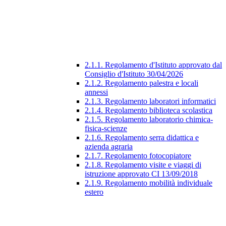
2.1.1. Regolamento d'Istituto approvato dal
Consiglio d'Istituto 30/04/2026
2.1.2. Regolamento palestra e locali
annessi
2.1.3. Regolamento laboratori informatici
2.1.4. Regolamento biblioteca scolastica
2.1.5. Regolamento laboratorio chimica-
fisica-scienze
2.1.6. Regolamento serra didattica e
azienda agraria
2.1.7. Regolamento fotocopiatore
2.1.8. Regolamento visite e viaggi di
istruzione approvato CI 13/09/2018
2.1.9. Regolamento mobilità individuale
estero