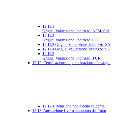
12.11.1
Griglia_Valutazione_Indirizzo_AFM_SIA
12.11.2
Griglia_Valutazione_Indirizzo_CAT
12.11.3 Griglia_Valutazione_Indirizzo_SA
12.11.4 Griglia_Valutazione_Indirizzo_SS
12.11.5
Griglia_Valutazione_Indirizzo_TUR
12.12. Certificazione di partecipazione allo stage.
12.12.1 Relazione finale dello studente.
12.13. Attestazione lavoro autonomo del Tutor