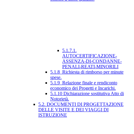
5.1.7.1.
AUTOCERTIFICAZIONE-
ASSENZA-DI-CONDANNE-
PENALI-REATI-MINORILI
5.1.8_Richiesta di rimborso per minute
spese.
5.1.9_Relazione finale e rendiconto
economico dei Progetti e Incarichi.
5.1.10 Dichiarazione sostitutiva Atto di
Notorietà.
5.2. DOCUMENTI DI PROGETTAZIONE
DELLE VISITE E DEI VIAGGI DI
ISTRUZIONE