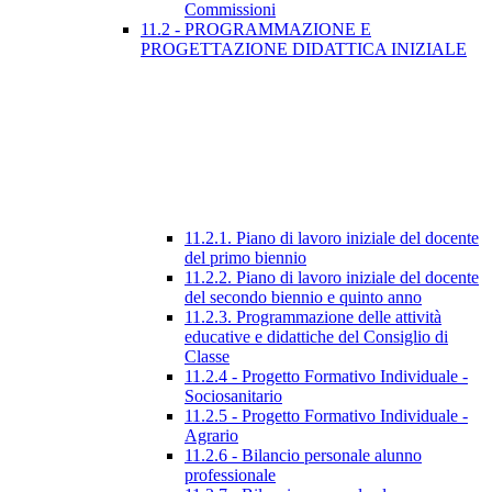
Commissioni
11.2 - PROGRAMMAZIONE E
PROGETTAZIONE DIDATTICA INIZIALE
11.2.1. Piano di lavoro iniziale del docente
del primo biennio
11.2.2. Piano di lavoro iniziale del docente
del secondo biennio e quinto anno
11.2.3. Programmazione delle attività
educative e didattiche del Consiglio di
Classe
11.2.4 - Progetto Formativo Individuale -
Sociosanitario
11.2.5 - Progetto Formativo Individuale -
Agrario
11.2.6 - Bilancio personale alunno
professionale