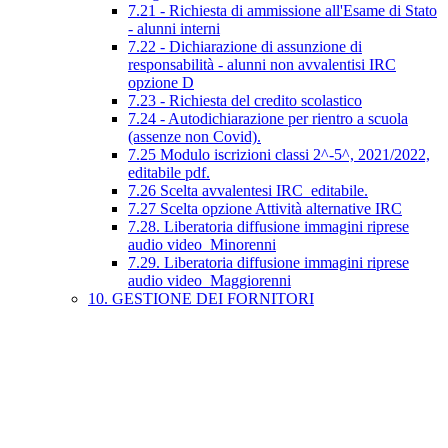
7.21 - Richiesta di ammissione all'Esame di Stato
- alunni interni
7.22 - Dichiarazione di assunzione di
responsabilità - alunni non avvalentisi IRC
opzione D
7.23 - Richiesta del credito scolastico
7.24 - Autodichiarazione per rientro a scuola
(assenze non Covid).
7.25 Modulo iscrizioni classi 2^-5^, 2021/2022,
editabile pdf.
7.26 Scelta avvalentesi IRC_editabile.
7.27 Scelta opzione Attività alternative IRC
7.28. Liberatoria diffusione immagini riprese
audio video_Minorenni
7.29. Liberatoria diffusione immagini riprese
audio video_Maggiorenni
10. GESTIONE DEI FORNITORI