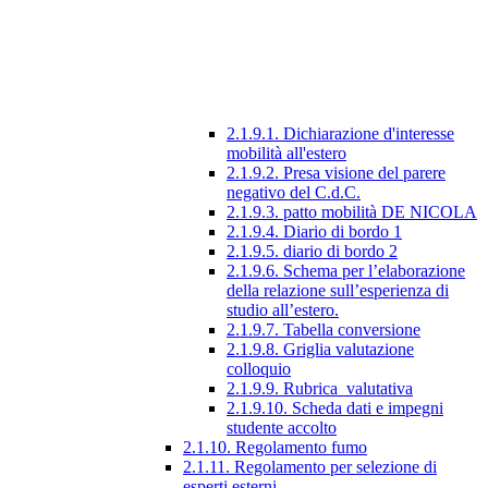
2.1.9.1. Dichiarazione d'interesse
mobilità all'estero
2.1.9.2. Presa visione del parere
negativo del C.d.C.
2.1.9.3. patto mobilità DE NICOLA
2.1.9.4. Diario di bordo 1
2.1.9.5. diario di bordo 2
2.1.9.6. Schema per l’elaborazione
della relazione sull’esperienza di
studio all’estero.
2.1.9.7. Tabella conversione
2.1.9.8. Griglia valutazione
colloquio
2.1.9.9. Rubrica_valutativa
2.1.9.10. Scheda dati e impegni
studente accolto
2.1.10. Regolamento fumo
2.1.11. Regolamento per selezione di
esperti esterni