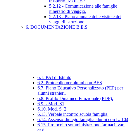
trasporto_MOD A2
5.2.12 - Comunicazione alle famiglie
itinerario di viaggio.
5.2.13 - Piano annuale delle visite e dei
viaggi di istruzione.
6. DOCUMENTAZIONE B.E.S.
6.1. PAI di Istituto
6.2. Protocollo per alunni con BES
6.7. Piano Educativo Personalizzato (PEP) per
alunni stranieri.
6.8. Profilo Dinamico Funzionale (PDF).
6.9. - Mod. S1
6.10. Mod. S_2
6.13. Verbale incontro scuola famiglia.
6.14. Assenso-diniego famiglia alunni con L. 104
6.15. Protocollo somministrazione farmaci_vari
casi.