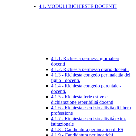
4.1. MODULI RICHIESTE DOCENTI
4.1.1. Richiesta permessi giornalieri
docenti
4.1.2. Richiesta permesso orario docenti.
4.1.3 - Richiesta congedo per malattia del
figlio - docenti.
4.1.4 - Richiesta congedo parentale -
docenti.
4.1.5 - Richiesta ferie estive e
dichiarazione reperibilitá docenti
4.1.6 - Richiesta esercizio attivitá di libera
professione
4.1.7 - Richiesta esercizio attivitá extra-
istituzionale
4.1.8 - Candidatura per incarico di FS
4.1.9 - Candidatura per incarichi