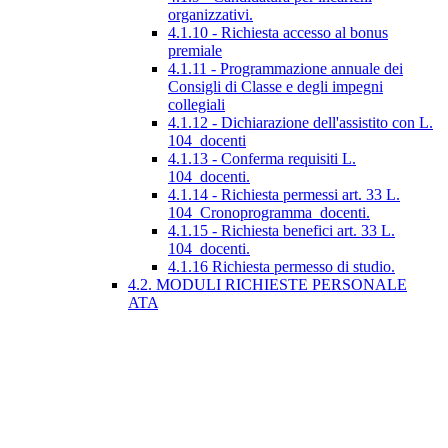
organizzativi.
4.1.10 - Richiesta accesso al bonus
premiale
4.1.11 - Programmazione annuale dei
Consigli di Classe e degli impegni
collegiali
4.1.12 - Dichiarazione dell'assistito con L.
104_docenti
4.1.13 - Conferma requisiti L.
104_docenti.
4.1.14 - Richiesta permessi art. 33 L.
104_Cronoprogramma_docenti.
4.1.15 - Richiesta benefici art. 33 L.
104_docenti.
4.1.16 Richiesta permesso di studio.
4.2. MODULI RICHIESTE PERSONALE
ATA