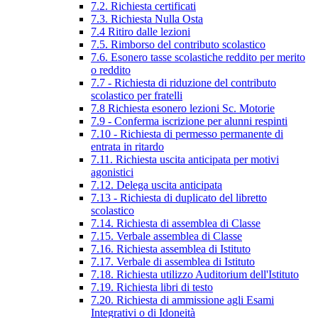
7.2. Richiesta certificati
7.3. Richiesta Nulla Osta
7.4 Ritiro dalle lezioni
7.5. Rimborso del contributo scolastico
7.6. Esonero tasse scolastiche reddito per merito
o reddito
7.7 - Richiesta di riduzione del contributo
scolastico per fratelli
7.8 Richiesta esonero lezioni Sc. Motorie
7.9 - Conferma iscrizione per alunni respinti
7.10 - Richiesta di permesso permanente di
entrata in ritardo
7.11. Richiesta uscita anticipata per motivi
agonistici
7.12. Delega uscita anticipata
7.13 - Richiesta di duplicato del libretto
scolastico
7.14. Richiesta di assemblea di Classe
7.15. Verbale assemblea di Classe
7.16. Richiesta assemblea di Istituto
7.17. Verbale di assemblea di Istituto
7.18. Richiesta utilizzo Auditorium dell'Istituto
7.19. Richiesta libri di testo
7.20. Richiesta di ammissione agli Esami
Integrativi o di Idoneità