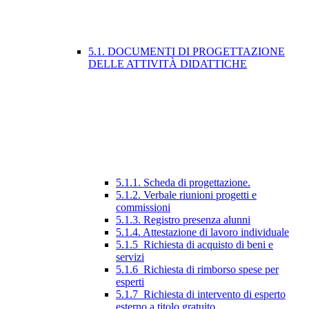
5.1. DOCUMENTI DI PROGETTAZIONE
DELLE ATTIVITÀ DIDATTICHE
5.1.1. Scheda di progettazione.
5.1.2. Verbale riunioni progetti e
commissioni
5.1.3. Registro presenza alunni
5.1.4. Attestazione di lavoro individuale
5.1.5_Richiesta di acquisto di beni e
servizi
5.1.6_Richiesta di rimborso spese per
esperti
5.1.7_Richiesta di intervento di esperto
esterno a titolo gratuito.