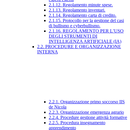
2.1.12. Regolamento minute spese.
2.1.13. Regolamento inventari.
2.1.14. Regolamento carta di credito.
2.1.15. Protocollo per la gestione del casi
di bullismo e cyberbullismo.
2.1.16. REGOLAMENTO PER L’USO
DEGLI STRUMENTI DI
INTELLIGENZA ARTIFICIALE (IA)
2.2. PROCEDURE E ORGANIZZAZIONE
INTERNA
2.2.1. Organizzazione primo soccorso IIS
de Nicola
2.2.3. Organizzazione emergenza agrario
2.2.4. Procedure gestione attività formative
2.2.5. Procedura insegnamento
apprendimento