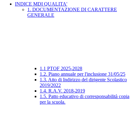
INDICE MDI QUALITA'
1. DOCUMENTAZIONE DI CARATTERE
GENERALE
1.1 PTOF 2025-2028
1.2. Piano annuale per l'inclusione 31/05/25
1.3. Atto di Indirizzo del dirigente Scolastico
2019/2022
1.4. R.A.V. 2018-2019
1.5. Patto educativo di corresponsabilità copia
per la scuola.