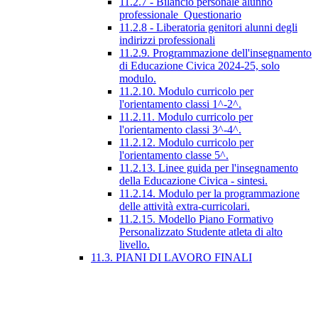
11.2.7 - Bilancio personale alunno
professionale_Questionario
11.2.8 - Liberatoria genitori alunni degli
indirizzi professionali
11.2.9. Programmazione dell'insegnamento
di Educazione Civica 2024-25, solo
modulo.
11.2.10. Modulo curricolo per
l'orientamento classi 1^-2^.
11.2.11. Modulo curricolo per
l'orientamento classi 3^-4^.
11.2.12. Modulo curricolo per
l'orientamento classe 5^.
11.2.13. Linee guida per l'insegnamento
della Educazione Civica - sintesi.
11.2.14. Modulo per la programmazione
delle attività extra-curricolari.
11.2.15. Modello Piano Formativo
Personalizzato Studente atleta di alto
livello.
11.3. PIANI DI LAVORO FINALI