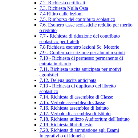
7.2. Richiesta certificati
7.3. Richiesta Nulla Osta
7.4 Ritiro dalle lezioni
7.5. Rimborso del contributo scolastico
7.6. Esonero tasse scolastiche reddito per merito
o reddito
7.7 - Richiesta di riduzione del contributo
scolastico per fratelli
7.8 Richiesta esonero lezioni Sc. Motorie
7.9 - Conferma iscrizione per alunni respinti
7.10 - Richiesta di permesso permanente di
entrata in ritardo
7.11. Richiesta uscita anticipata per motivi
agonistici
7.12. Delega uscita anticipata
7.13 - Richiesta di duplicato del libretto
scolastico
7.14. Richiesta di assemblea di Classe
7.15. Verbale assemblea di Classe
7.16. Richiesta assemblea di Istituto
7.17. Verbale di assemblea di Istituto
7.18. Richiesta utilizzo Auditorium dell'Istituto
7.19. Richiesta libri di testo
7.20. Richiesta di ammissione agli Esami
Integrativi o di Idoneità