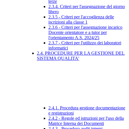
terze
2.3.4. Criteri per l'assegnazione del giorno
libero
2.3.5 - Criteri per l'accoglienza delle
iscrizioni alla classe 1
2.3.6 - Criteri per l'assegnazione incarico
Docente orientatore e a tutor per
l'orientamento A.S. 2024/25
2.3.7 - Criteri per l'utilizzo dei laboratori
informatici
2.4. PROCEDURE PER LA GESTIONE DEL
SISTEMA QUALITA'
2.4.1. Procedura gestione documentazione
e registrazioni
2.4.2 - Regole ed istruzioni per l'uso della
Matrice Interna dei Documenti
2.4.3 - Procedura audit interni