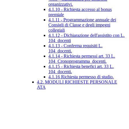
organizzativi.
4.1.10 - Richiesta accesso al bonus
premiale
4.1.11 - Programmazione annuale dei
Consigli di Classe e degli impegni
collegiali
4.1.12 - Dichiarazione dell'assistito con L.
104_docenti
4.1.13 - Conferma requisiti L.
104_docenti.
4.1.14 - Richiesta permessi art. 33 L.
104_Cronoprogramma_docenti.
4.1.15 - Richiesta benefici art. 33 L.
104_docenti.
4.1.16 Richiesta permesso di studio.
4.2. MODULI RICHIESTE PERSONALE
ATA