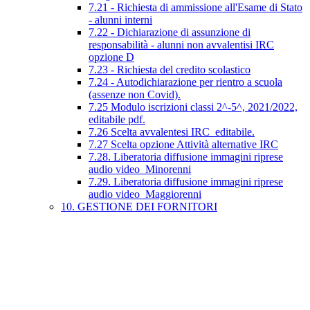
7.21 - Richiesta di ammissione all'Esame di Stato
- alunni interni
7.22 - Dichiarazione di assunzione di
responsabilità - alunni non avvalentisi IRC
opzione D
7.23 - Richiesta del credito scolastico
7.24 - Autodichiarazione per rientro a scuola
(assenze non Covid).
7.25 Modulo iscrizioni classi 2^-5^, 2021/2022,
editabile pdf.
7.26 Scelta avvalentesi IRC_editabile.
7.27 Scelta opzione Attività alternative IRC
7.28. Liberatoria diffusione immagini riprese
audio video_Minorenni
7.29. Liberatoria diffusione immagini riprese
audio video_Maggiorenni
10. GESTIONE DEI FORNITORI