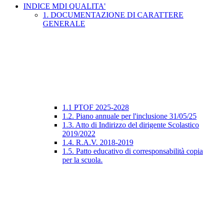
INDICE MDI QUALITA'
1. DOCUMENTAZIONE DI CARATTERE
GENERALE
1.1 PTOF 2025-2028
1.2. Piano annuale per l'inclusione 31/05/25
1.3. Atto di Indirizzo del dirigente Scolastico
2019/2022
1.4. R.A.V. 2018-2019
1.5. Patto educativo di corresponsabilità copia
per la scuola.