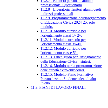
11.2.7 - Bilancio personale alunno
professionale_Questionario
11.2.8 - Liberatoria genitori alunni degli
indirizzi professionali
11.2.9. Programmazione dell'insegnamento
di Educazione Civica 2024-25, solo
modulo.
11.2.10. Modulo curricolo per
l'orientamento classi 1^-2^.
11.2.11. Modulo curricolo per
l'orientamento classi 3^-4^.
11.2.12. Modulo curricolo per
l'orientamento classe 5^.
11.2.13. Linee guida per l'insegnamento
della Educazione Civica - sintesi.
11.2.14. Modulo per la programmazione
delle attività extra-curricolari.
11.2.15. Modello Piano Formativo
Personalizzato Studente atleta di alto
livello.
11.3. PIANI DI LAVORO FINALI