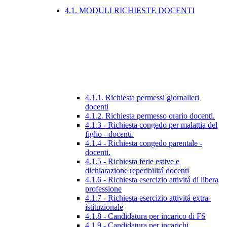
4.1. MODULI RICHIESTE DOCENTI
4.1.1. Richiesta permessi giornalieri
docenti
4.1.2. Richiesta permesso orario docenti.
4.1.3 - Richiesta congedo per malattia del
figlio - docenti.
4.1.4 - Richiesta congedo parentale -
docenti.
4.1.5 - Richiesta ferie estive e
dichiarazione reperibilitá docenti
4.1.6 - Richiesta esercizio attivitá di libera
professione
4.1.7 - Richiesta esercizio attivitá extra-
istituzionale
4.1.8 - Candidatura per incarico di FS
4.1.9 - Candidatura per incarichi