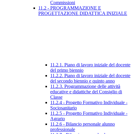
Commissioni
11.2 - PROGRAMMAZIONE E
PROGETTAZIONE DIDATTICA INIZIALE
11.2.1. Piano di lavoro iniziale del docente
del primo biennio
11.2.2. Piano di lavoro iniziale del docente
del secondo biennio e quinto anno
11.2.3. Programmazione delle attività
educative e didattiche del Consiglio di
Classe
11.2.4 - Progetto Formativo Individuale -
Sociosanitario
11.2.5 - Progetto Formativo Individuale -
Agrario
11.2.6 - Bilancio personale alunno
professionale