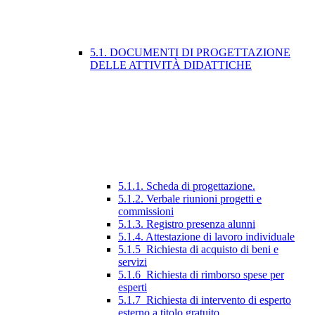
5.1. DOCUMENTI DI PROGETTAZIONE
DELLE ATTIVITÀ DIDATTICHE
5.1.1. Scheda di progettazione.
5.1.2. Verbale riunioni progetti e
commissioni
5.1.3. Registro presenza alunni
5.1.4. Attestazione di lavoro individuale
5.1.5_Richiesta di acquisto di beni e
servizi
5.1.6_Richiesta di rimborso spese per
esperti
5.1.7_Richiesta di intervento di esperto
esterno a titolo gratuito.