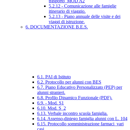
trasporto_MOD A2
5.2.12 - Comunicazione alle famiglie
itinerario di viaggio.
5.2.13 - Piano annuale delle visite e dei
viaggi di istruzione.
6. DOCUMENTAZIONE B.E.S.
6.1. PAI di Istituto
6.2. Protocollo per alunni con BES
6.7. Piano Educativo Personalizzato (PEP) per
alunni stranieri.
6.8. Profilo Dinamico Funzionale (PDF).
6.9. - Mod. S1
6.10. Mod. S_2
6.13. Verbale incontro scuola famiglia.
6.14. Assenso-diniego famiglia alunni con L. 104
6.15. Protocollo somministrazione farmaci_vari
casi.