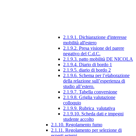
2.1.9.1. Dichiarazione d'interesse
mobilità all'estero
2.1.9.2. Presa visione del parere
negativo del C.d.C.
2.1.9.3. patto mobilità DE NICOLA
2.1.9.4. Diario di bordo 1
2.1.9.5. diario di bordo 2
2.1.9.6. Schema per l’elaborazione
della relazione sull’esperienza di
studio all’estero.
2.1.9.7. Tabella conversione
2.1.9.8. Griglia valutazione
colloquio
2.1.9.9. Rubrica_valutativa
2.1.9.10. Scheda dati e impegni
studente accolto
2.1.10. Regolamento fumo
2.1.11. Regolamento per selezione di
esperti esterni