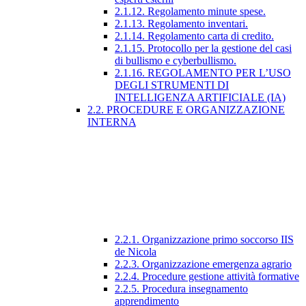
2.1.12. Regolamento minute spese.
2.1.13. Regolamento inventari.
2.1.14. Regolamento carta di credito.
2.1.15. Protocollo per la gestione del casi
di bullismo e cyberbullismo.
2.1.16. REGOLAMENTO PER L’USO
DEGLI STRUMENTI DI
INTELLIGENZA ARTIFICIALE (IA)
2.2. PROCEDURE E ORGANIZZAZIONE
INTERNA
2.2.1. Organizzazione primo soccorso IIS
de Nicola
2.2.3. Organizzazione emergenza agrario
2.2.4. Procedure gestione attività formative
2.2.5. Procedura insegnamento
apprendimento