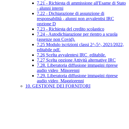
7.21 - Richiesta di ammissione all'Esame di Stato
- alunni interni
7.22 - Dichiarazione di assunzione di
responsabilità - alunni non avvalentisi IRC
opzione D
7.23 - Richiesta del credito scolastico
7.24 - Autodichiarazione per rientro a scuola
(assenze non Covid).
7.25 Modulo iscrizioni classi 2^-5^, 2021/2022,
editabile pdf.
7.26 Scelta avvalentesi IRC_editabile.
7.27 Scelta opzione Attività alternative IRC
7.28. Liberatoria diffusione immagini riprese
audio video_Minorenni
7.29. Liberatoria diffusione immagini riprese
audio video_Maggiorenni
10. GESTIONE DEI FORNITORI