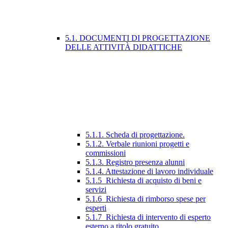
5.1. DOCUMENTI DI PROGETTAZIONE
DELLE ATTIVITÀ DIDATTICHE
5.1.1. Scheda di progettazione.
5.1.2. Verbale riunioni progetti e
commissioni
5.1.3. Registro presenza alunni
5.1.4. Attestazione di lavoro individuale
5.1.5_Richiesta di acquisto di beni e
servizi
5.1.6_Richiesta di rimborso spese per
esperti
5.1.7_Richiesta di intervento di esperto
esterno a titolo gratuito.