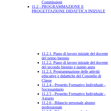
Commissioni
11.2 - PROGRAMMAZIONE E
PROGETTAZIONE DIDATTICA INIZIALE
11.2.1. Piano di lavoro iniziale del docente
del primo biennio
11.2.2. Piano di lavoro iniziale del docente
del secondo biennio e quinto anno
11.2.3. Programmazione delle attività
educative e didattiche del Consiglio di
Classe
11.2.4 - Progetto Formativo Individuale -
Sociosanitario
11.2.5 - Progetto Formativo Individuale -
Agrario
11.2.6 - Bilancio personale alunno
professionale