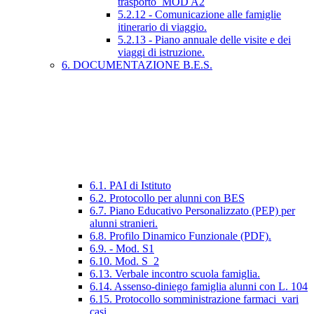
trasporto_MOD A2
5.2.12 - Comunicazione alle famiglie
itinerario di viaggio.
5.2.13 - Piano annuale delle visite e dei
viaggi di istruzione.
6. DOCUMENTAZIONE B.E.S.
6.1. PAI di Istituto
6.2. Protocollo per alunni con BES
6.7. Piano Educativo Personalizzato (PEP) per
alunni stranieri.
6.8. Profilo Dinamico Funzionale (PDF).
6.9. - Mod. S1
6.10. Mod. S_2
6.13. Verbale incontro scuola famiglia.
6.14. Assenso-diniego famiglia alunni con L. 104
6.15. Protocollo somministrazione farmaci_vari
casi.