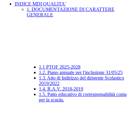
INDICE MDI QUALITA'
1. DOCUMENTAZIONE DI CARATTERE
GENERALE
1.1 PTOF 2025-2028
1.2. Piano annuale per l'inclusione 31/05/25
1.3. Atto di Indirizzo del dirigente Scolastico
2019/2022
1.4. R.A.V. 2018-2019
1.5. Patto educativo di corresponsabilità copia
per la scuola.