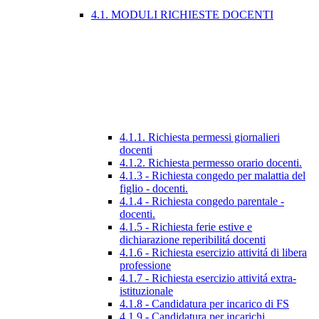
4.1. MODULI RICHIESTE DOCENTI
4.1.1. Richiesta permessi giornalieri
docenti
4.1.2. Richiesta permesso orario docenti.
4.1.3 - Richiesta congedo per malattia del
figlio - docenti.
4.1.4 - Richiesta congedo parentale -
docenti.
4.1.5 - Richiesta ferie estive e
dichiarazione reperibilitá docenti
4.1.6 - Richiesta esercizio attivitá di libera
professione
4.1.7 - Richiesta esercizio attivitá extra-
istituzionale
4.1.8 - Candidatura per incarico di FS
4.1.9 - Candidatura per incarichi