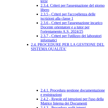
terze
2.3.4. Criteri per l'assegnazione del giorno
libero
2.3.5 - Criteri per l'accoglienza delle
iscrizioni alla classe 1
2.3.6 - Criteri per l'assegnazione incarico
Docente orientatore e a tutor per
l'orientamento A.S. 2024/25
2.3.7 - Criteri per l'utilizzo dei laboratori
informatici
2.4. PROCEDURE PER LA GESTIONE DEL
SISTEMA QUALITA'
2.4.1. Procedura gestione documentazione
e registrazioni
2.4.2 - Regole ed istruzioni per l'uso della
Matrice Interna dei Documenti
2.4.3 - Procedura audit interni