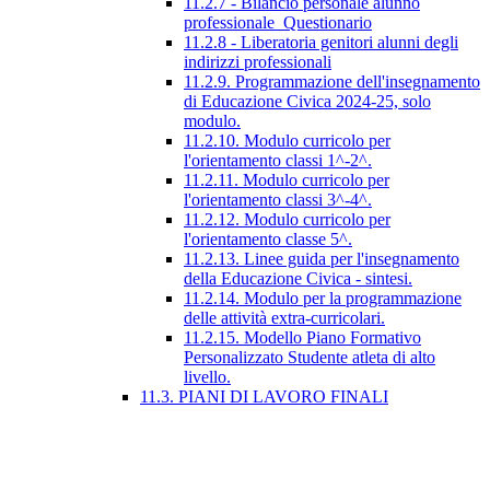
11.2.7 - Bilancio personale alunno
professionale_Questionario
11.2.8 - Liberatoria genitori alunni degli
indirizzi professionali
11.2.9. Programmazione dell'insegnamento
di Educazione Civica 2024-25, solo
modulo.
11.2.10. Modulo curricolo per
l'orientamento classi 1^-2^.
11.2.11. Modulo curricolo per
l'orientamento classi 3^-4^.
11.2.12. Modulo curricolo per
l'orientamento classe 5^.
11.2.13. Linee guida per l'insegnamento
della Educazione Civica - sintesi.
11.2.14. Modulo per la programmazione
delle attività extra-curricolari.
11.2.15. Modello Piano Formativo
Personalizzato Studente atleta di alto
livello.
11.3. PIANI DI LAVORO FINALI