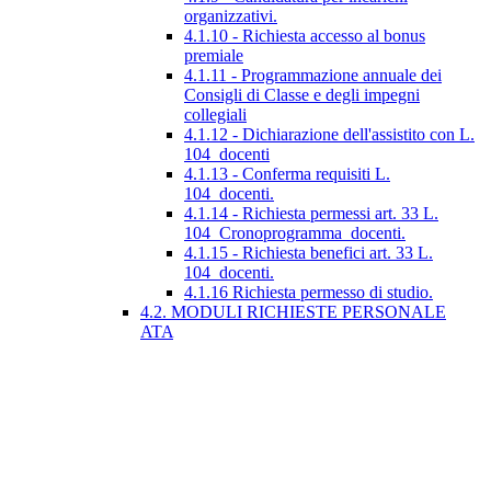
organizzativi.
4.1.10 - Richiesta accesso al bonus
premiale
4.1.11 - Programmazione annuale dei
Consigli di Classe e degli impegni
collegiali
4.1.12 - Dichiarazione dell'assistito con L.
104_docenti
4.1.13 - Conferma requisiti L.
104_docenti.
4.1.14 - Richiesta permessi art. 33 L.
104_Cronoprogramma_docenti.
4.1.15 - Richiesta benefici art. 33 L.
104_docenti.
4.1.16 Richiesta permesso di studio.
4.2. MODULI RICHIESTE PERSONALE
ATA