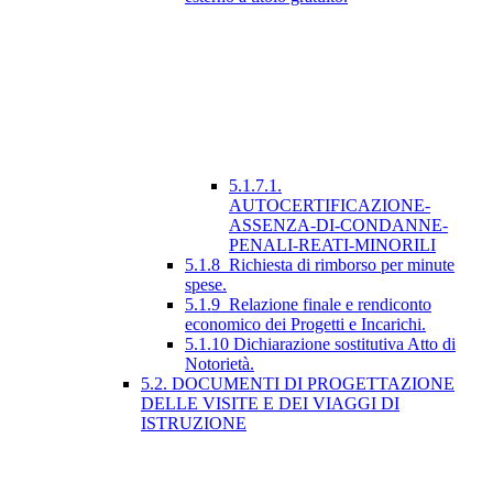
5.1.7.1.
AUTOCERTIFICAZIONE-
ASSENZA-DI-CONDANNE-
PENALI-REATI-MINORILI
5.1.8_Richiesta di rimborso per minute
spese.
5.1.9_Relazione finale e rendiconto
economico dei Progetti e Incarichi.
5.1.10 Dichiarazione sostitutiva Atto di
Notorietà.
5.2. DOCUMENTI DI PROGETTAZIONE
DELLE VISITE E DEI VIAGGI DI
ISTRUZIONE