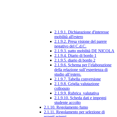
2.1.9.1. Dichiarazione d'interesse
mobilità all'estero
2.1.9.2. Presa visione del parere
negativo del C.d.C.
2.1.9.3. patto mobilità DE NICOLA
2.1.9.4. Diario di bordo 1
2.1.9.5. diario di bordo 2
2.1.9.6. Schema per l’elaborazione
della relazione sull’esperienza di
studio all’estero.
2.1.9.7. Tabella conversione
2.1.9.8. Griglia valutazione
colloquio
2.1.9.9. Rubrica_valutativa
2.1.9.10. Scheda dati e impegni
studente accolto
2.1.10. Regolamento fumo
2.1.11. Regolamento per selezione di
esperti esterni