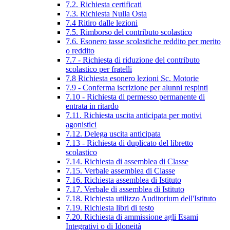
7.2. Richiesta certificati
7.3. Richiesta Nulla Osta
7.4 Ritiro dalle lezioni
7.5. Rimborso del contributo scolastico
7.6. Esonero tasse scolastiche reddito per merito
o reddito
7.7 - Richiesta di riduzione del contributo
scolastico per fratelli
7.8 Richiesta esonero lezioni Sc. Motorie
7.9 - Conferma iscrizione per alunni respinti
7.10 - Richiesta di permesso permanente di
entrata in ritardo
7.11. Richiesta uscita anticipata per motivi
agonistici
7.12. Delega uscita anticipata
7.13 - Richiesta di duplicato del libretto
scolastico
7.14. Richiesta di assemblea di Classe
7.15. Verbale assemblea di Classe
7.16. Richiesta assemblea di Istituto
7.17. Verbale di assemblea di Istituto
7.18. Richiesta utilizzo Auditorium dell'Istituto
7.19. Richiesta libri di testo
7.20. Richiesta di ammissione agli Esami
Integrativi o di Idoneità