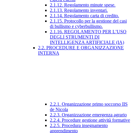
2.1.12. Regolamento minute spese.
2.1.13. Regolamento inventari.
2.1.14. Regolamento carta di credito.
2.1.15. Protocollo per la gestione del casi
di bullismo e cyberbullismo.
2.1.16. REGOLAMENTO PER L’USO
DEGLI STRUMENTI DI
INTELLIGENZA ARTIFICIALE (IA)
2.2. PROCEDURE E ORGANIZZAZIONE
INTERNA
2.2.1. Organizzazione primo soccorso IIS
de Nicola
2.2.3. Organizzazione emergenza agrario
2.2.4. Procedure gestione attività formative
2.2.5. Procedura insegnamento
apprendimento