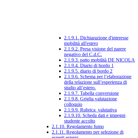
2.1.9.1. Dichiarazione d'interesse
mobilità all'estero
2.1.9.2. Presa visione del parere
negativo del C.d.C.
2.1.9.3. patto mobilità DE NICOLA
2.1.9.4. Diario di bordo 1
2.1.9.5. diario di bordo 2
2.1.9.6. Schema per l’elaborazione
della relazione sull’esperienza di
studio all’estero.
2.1.9.7. Tabella conversione
2.1.9.8. Griglia valutazione
colloquio
2.1.9.9. Rubrica_valutativa
2.1.9.10. Scheda dati e impegni
studente accolto
2.1.10. Regolamento fumo
2.1.11. Regolamento per selezione di
esperti esterni