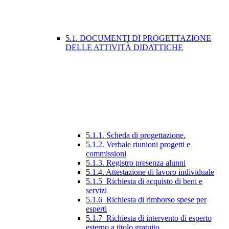
5.1. DOCUMENTI DI PROGETTAZIONE
DELLE ATTIVITÀ DIDATTICHE
5.1.1. Scheda di progettazione.
5.1.2. Verbale riunioni progetti e
commissioni
5.1.3. Registro presenza alunni
5.1.4. Attestazione di lavoro individuale
5.1.5_Richiesta di acquisto di beni e
servizi
5.1.6_Richiesta di rimborso spese per
esperti
5.1.7_Richiesta di intervento di esperto
esterno a titolo gratuito.