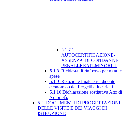
5.1.7.1.
AUTOCERTIFICAZIONE-
ASSENZA-DI-CONDANNE-
PENALI-REATI-MINORILI
5.1.8_Richiesta di rimborso per minute
spese.
5.1.9_Relazione finale e rendiconto
economico dei Progetti e Incarichi.
5.1.10 Dichiarazione sostitutiva Atto di
Notorietà.
5.2. DOCUMENTI DI PROGETTAZIONE
DELLE VISITE E DEI VIAGGI DI
ISTRUZIONE