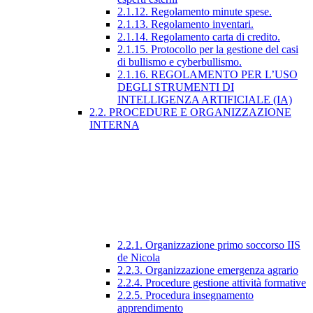
2.1.12. Regolamento minute spese.
2.1.13. Regolamento inventari.
2.1.14. Regolamento carta di credito.
2.1.15. Protocollo per la gestione del casi
di bullismo e cyberbullismo.
2.1.16. REGOLAMENTO PER L’USO
DEGLI STRUMENTI DI
INTELLIGENZA ARTIFICIALE (IA)
2.2. PROCEDURE E ORGANIZZAZIONE
INTERNA
2.2.1. Organizzazione primo soccorso IIS
de Nicola
2.2.3. Organizzazione emergenza agrario
2.2.4. Procedure gestione attività formative
2.2.5. Procedura insegnamento
apprendimento