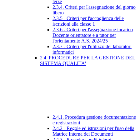
terze
2.3.4. Criteri per l'assegnazione del giorno
libero
2.3.5 - Criteri per l'accoglienza delle
iscrizioni alla classe 1
2.3.6 - Criteri per l'assegnazione incarico
Docente orientatore e a tutor per
l'orientamento A.S. 2024/25
2.3.7 - Criteri per l'utilizzo dei laboratori
informatici
2.4. PROCEDURE PER LA GESTIONE DEL
SISTEMA QUALITA'
2.4.1. Procedura gestione documentazione
e registrazioni
2.4.2 - Regole ed istruzioni per l'uso della
Matrice Interna dei Documenti
2.4.3 - Procedura audit interni