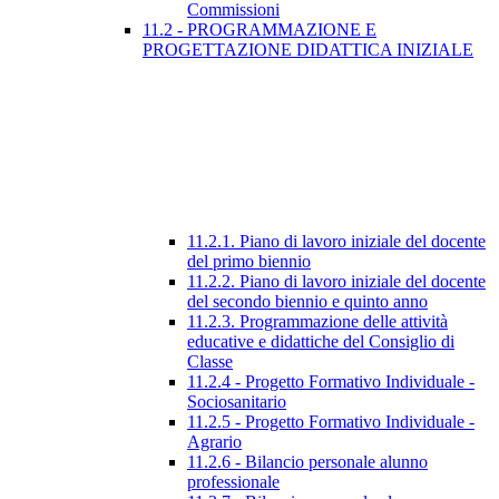
Commissioni
11.2 - PROGRAMMAZIONE E
PROGETTAZIONE DIDATTICA INIZIALE
11.2.1. Piano di lavoro iniziale del docente
del primo biennio
11.2.2. Piano di lavoro iniziale del docente
del secondo biennio e quinto anno
11.2.3. Programmazione delle attività
educative e didattiche del Consiglio di
Classe
11.2.4 - Progetto Formativo Individuale -
Sociosanitario
11.2.5 - Progetto Formativo Individuale -
Agrario
11.2.6 - Bilancio personale alunno
professionale