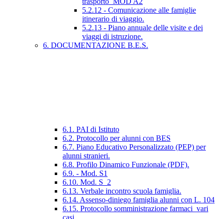
trasporto_MOD A2
5.2.12 - Comunicazione alle famiglie
itinerario di viaggio.
5.2.13 - Piano annuale delle visite e dei
viaggi di istruzione.
6. DOCUMENTAZIONE B.E.S.
6.1. PAI di Istituto
6.2. Protocollo per alunni con BES
6.7. Piano Educativo Personalizzato (PEP) per
alunni stranieri.
6.8. Profilo Dinamico Funzionale (PDF).
6.9. - Mod. S1
6.10. Mod. S_2
6.13. Verbale incontro scuola famiglia.
6.14. Assenso-diniego famiglia alunni con L. 104
6.15. Protocollo somministrazione farmaci_vari
casi.