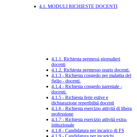
4.1. MODULI RICHIESTE DOCENTI
4.1.1. Richiesta permessi giornalieri
docenti
4.1.2. Richiesta permesso orario docenti.
4.1.3 - Richiesta congedo per malattia del
figlio - docenti.
4.1.4 - Richiesta congedo parentale -
docenti.
4.1.5 - Richiesta ferie estive e
dichiarazione reperibilitá docenti
4.1.6 - Richiesta esercizio attivitá di libera
professione
4.1.7 - Richiesta esercizio attivitá extra-
istituzionale
4.1.8 - Candidatura per incarico di FS
4.1.9 - Candidatura per incarichi