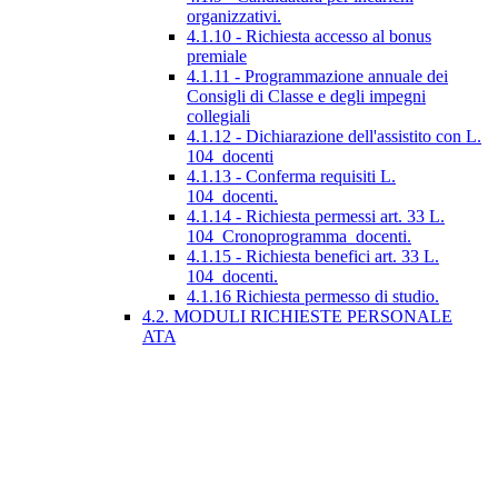
organizzativi.
4.1.10 - Richiesta accesso al bonus
premiale
4.1.11 - Programmazione annuale dei
Consigli di Classe e degli impegni
collegiali
4.1.12 - Dichiarazione dell'assistito con L.
104_docenti
4.1.13 - Conferma requisiti L.
104_docenti.
4.1.14 - Richiesta permessi art. 33 L.
104_Cronoprogramma_docenti.
4.1.15 - Richiesta benefici art. 33 L.
104_docenti.
4.1.16 Richiesta permesso di studio.
4.2. MODULI RICHIESTE PERSONALE
ATA