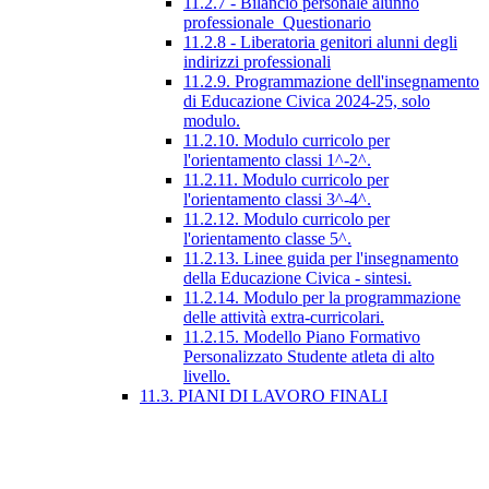
11.2.7 - Bilancio personale alunno
professionale_Questionario
11.2.8 - Liberatoria genitori alunni degli
indirizzi professionali
11.2.9. Programmazione dell'insegnamento
di Educazione Civica 2024-25, solo
modulo.
11.2.10. Modulo curricolo per
l'orientamento classi 1^-2^.
11.2.11. Modulo curricolo per
l'orientamento classi 3^-4^.
11.2.12. Modulo curricolo per
l'orientamento classe 5^.
11.2.13. Linee guida per l'insegnamento
della Educazione Civica - sintesi.
11.2.14. Modulo per la programmazione
delle attività extra-curricolari.
11.2.15. Modello Piano Formativo
Personalizzato Studente atleta di alto
livello.
11.3. PIANI DI LAVORO FINALI