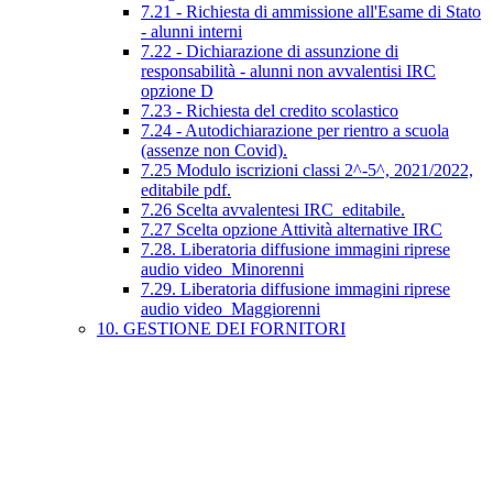
7.21 - Richiesta di ammissione all'Esame di Stato
- alunni interni
7.22 - Dichiarazione di assunzione di
responsabilità - alunni non avvalentisi IRC
opzione D
7.23 - Richiesta del credito scolastico
7.24 - Autodichiarazione per rientro a scuola
(assenze non Covid).
7.25 Modulo iscrizioni classi 2^-5^, 2021/2022,
editabile pdf.
7.26 Scelta avvalentesi IRC_editabile.
7.27 Scelta opzione Attività alternative IRC
7.28. Liberatoria diffusione immagini riprese
audio video_Minorenni
7.29. Liberatoria diffusione immagini riprese
audio video_Maggiorenni
10. GESTIONE DEI FORNITORI