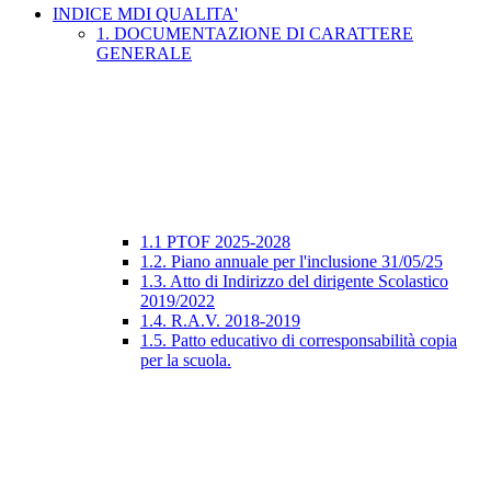
INDICE MDI QUALITA'
1. DOCUMENTAZIONE DI CARATTERE
GENERALE
1.1 PTOF 2025-2028
1.2. Piano annuale per l'inclusione 31/05/25
1.3. Atto di Indirizzo del dirigente Scolastico
2019/2022
1.4. R.A.V. 2018-2019
1.5. Patto educativo di corresponsabilità copia
per la scuola.