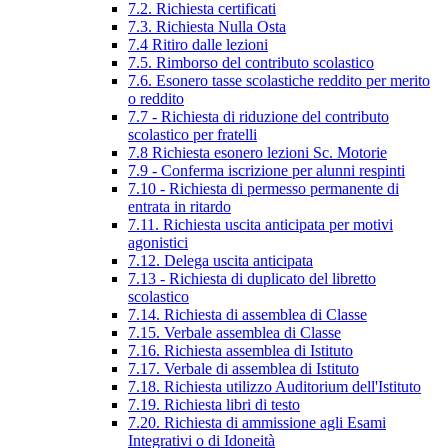
7.2. Richiesta certificati
7.3. Richiesta Nulla Osta
7.4 Ritiro dalle lezioni
7.5. Rimborso del contributo scolastico
7.6. Esonero tasse scolastiche reddito per merito
o reddito
7.7 - Richiesta di riduzione del contributo
scolastico per fratelli
7.8 Richiesta esonero lezioni Sc. Motorie
7.9 - Conferma iscrizione per alunni respinti
7.10 - Richiesta di permesso permanente di
entrata in ritardo
7.11. Richiesta uscita anticipata per motivi
agonistici
7.12. Delega uscita anticipata
7.13 - Richiesta di duplicato del libretto
scolastico
7.14. Richiesta di assemblea di Classe
7.15. Verbale assemblea di Classe
7.16. Richiesta assemblea di Istituto
7.17. Verbale di assemblea di Istituto
7.18. Richiesta utilizzo Auditorium dell'Istituto
7.19. Richiesta libri di testo
7.20. Richiesta di ammissione agli Esami
Integrativi o di Idoneità