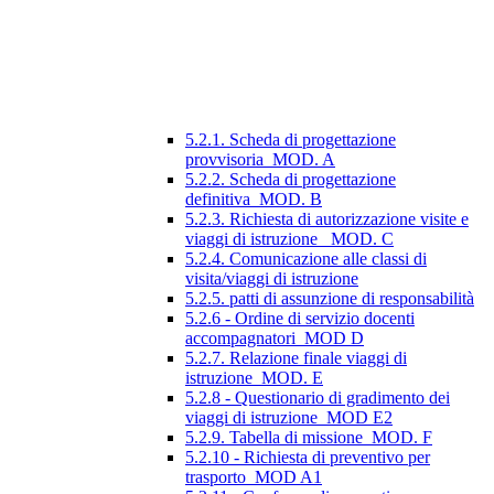
5.2.1. Scheda di progettazione
provvisoria_MOD. A
5.2.2. Scheda di progettazione
definitiva_MOD. B
5.2.3. Richiesta di autorizzazione visite e
viaggi di istruzione_ MOD. C
5.2.4. Comunicazione alle classi di
visita/viaggi di istruzione
5.2.5. patti di assunzione di responsabilità
5.2.6 - Ordine di servizio docenti
accompagnatori_MOD D
5.2.7. Relazione finale viaggi di
istruzione_MOD. E
5.2.8 - Questionario di gradimento dei
viaggi di istruzione_MOD E2
5.2.9. Tabella di missione_MOD. F
5.2.10 - Richiesta di preventivo per
trasporto_MOD A1