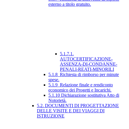
esterno a titolo gratuito.
5.1.7.1.
AUTOCERTIFICAZIONE-
ASSENZA-DI-CONDANNE-
PENALI-REATI-MINORILI
5.1.8_Richiesta di rimborso per minute
spese.
5.1.9_Relazione finale e rendiconto
economico dei Progetti e Incarichi.
5.1.10 Dichiarazione sostitutiva Atto di
Notorietà.
5.2. DOCUMENTI DI PROGETTAZIONE
DELLE VISITE E DEI VIAGGI DI
ISTRUZIONE