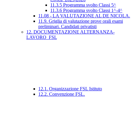
11.3.5 Programma svolto Classi 5^
11.3.6 Programma svolto Classi 1^-4^
11.08 - LA VALUTAZIONE AL DE NICOLA.
11.9. Griglia di valutazione prove orali esami
preliminari. Candidati privatisti
12. DOCUMENTAZIONE ALTERNANZA-
LAVORO_FSL
12.1. Organizzazione FSL Istituto
12.2. Convenzione FSL.