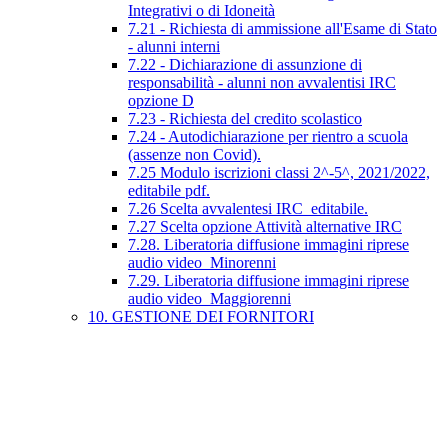
Integrativi o di Idoneità
7.21 - Richiesta di ammissione all'Esame di Stato
- alunni interni
7.22 - Dichiarazione di assunzione di
responsabilità - alunni non avvalentisi IRC
opzione D
7.23 - Richiesta del credito scolastico
7.24 - Autodichiarazione per rientro a scuola
(assenze non Covid).
7.25 Modulo iscrizioni classi 2^-5^, 2021/2022,
editabile pdf.
7.26 Scelta avvalentesi IRC_editabile.
7.27 Scelta opzione Attività alternative IRC
7.28. Liberatoria diffusione immagini riprese
audio video_Minorenni
7.29. Liberatoria diffusione immagini riprese
audio video_Maggiorenni
10. GESTIONE DEI FORNITORI