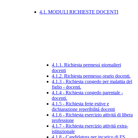
4.1. MODULI RICHIESTE DOCENTI
4.1.1. Richiesta permessi giornalieri
docenti
4.1.2. Richiesta permesso orario docenti.
4.1.3 - Richiesta congedo per malattia del
figlio - docenti.
4.1.4 - Richiesta congedo parentale -
docenti.
4.1.5 - Richiesta ferie estive e
dichiarazione reperibilitá docenti
4.1.6 - Richiesta esercizio attivitá di libera
professione
4.1.7 - Richiesta esercizio attivitá extra-
istituzionale
4.1.8 - Candidatura per incarico di FS