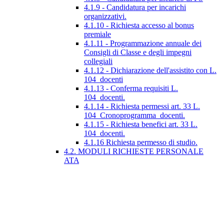
4.1.9 - Candidatura per incarichi
organizzativi.
4.1.10 - Richiesta accesso al bonus
premiale
4.1.11 - Programmazione annuale dei
Consigli di Classe e degli impegni
collegiali
4.1.12 - Dichiarazione dell'assistito con L.
104_docenti
4.1.13 - Conferma requisiti L.
104_docenti.
4.1.14 - Richiesta permessi art. 33 L.
104_Cronoprogramma_docenti.
4.1.15 - Richiesta benefici art. 33 L.
104_docenti.
4.1.16 Richiesta permesso di studio.
4.2. MODULI RICHIESTE PERSONALE
ATA