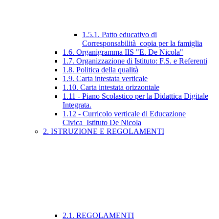
1.5.1. Patto educativo di
Corresponsabilità_copia per la famiglia
1.6. Organigramma IIS "E. De Nicola"
1.7. Organizzazione di Istituto: F.S. e Referenti
1.8. Politica della qualità
1.9. Carta intestata verticale
1.10. Carta intestata orizzontale
1.11 - Piano Scolastico per la Didattica Digitale
Integrata.
1.12 - Curricolo verticale di Educazione
Civica_Istituto De Nicola
2. ISTRUZIONE E REGOLAMENTI
2.1. REGOLAMENTI