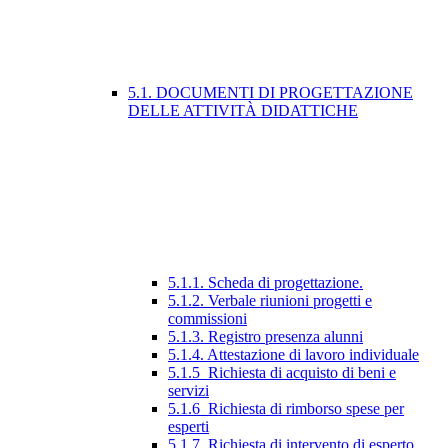
5.1. DOCUMENTI DI PROGETTAZIONE
DELLE ATTIVITÀ DIDATTICHE
5.1.1. Scheda di progettazione.
5.1.2. Verbale riunioni progetti e
commissioni
5.1.3. Registro presenza alunni
5.1.4. Attestazione di lavoro individuale
5.1.5_Richiesta di acquisto di beni e
servizi
5.1.6_Richiesta di rimborso spese per
esperti
5.1.7_Richiesta di intervento di esperto