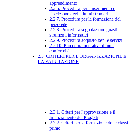
apprendimento
2.2.6. Procedura per l'inserimento e
l'iscrizione degli alunni stranieri
2.2.7. Procedura per la formazione del
personale
2.2.8. Procedura segnalazione guasti
strumenti informatici
2.2.9. Procedura acquisto beni e servizi
2.2.10. Procedura operativa di non
conformità
2.3. CRITERI PER L'ORGANIZZAZIONE E
LA VALUTAZIONE
2.3.1. Criteri per l'approvazione e il
finanziamento dei Progetti
2.3.2. Criteri per la formazione delle classi
prime