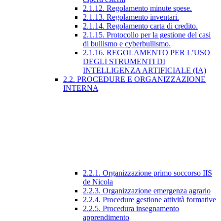
2.1.12. Regolamento minute spese.
2.1.13. Regolamento inventari.
2.1.14. Regolamento carta di credito.
2.1.15. Protocollo per la gestione del casi
di bullismo e cyberbullismo.
2.1.16. REGOLAMENTO PER L’USO
DEGLI STRUMENTI DI
INTELLIGENZA ARTIFICIALE (IA)
2.2. PROCEDURE E ORGANIZZAZIONE
INTERNA
2.2.1. Organizzazione primo soccorso IIS
de Nicola
2.2.3. Organizzazione emergenza agrario
2.2.4. Procedure gestione attività formative
2.2.5. Procedura insegnamento
apprendimento