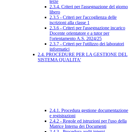
terze
2.3.4. Criteri per l'assegnazione del giorno
libero
2.3.5 - Criteri per l'accoglienza delle
iscrizioni alla classe 1
2.3.6 - Criteri per l'assegnazione incarico
Docente orientatore e a tutor per
l'orientamento A.S. 2024/25
2.3.7 - Criteri per l'utilizzo dei laboratori
informatici
2.4. PROCEDURE PER LA GESTIONE DEL
SISTEMA QUALITA'
2.4.1. Procedura gestione documentazione
e registrazioni
2.4.2 - Regole ed istruzioni per l'uso della
Matrice Interna dei Documenti
2.4.3 - Procedura audit interni