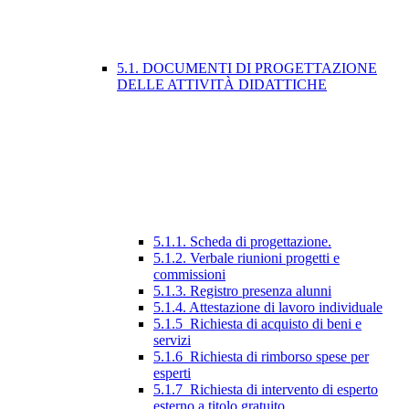
5.1. DOCUMENTI DI PROGETTAZIONE
DELLE ATTIVITÀ DIDATTICHE
5.1.1. Scheda di progettazione.
5.1.2. Verbale riunioni progetti e
commissioni
5.1.3. Registro presenza alunni
5.1.4. Attestazione di lavoro individuale
5.1.5_Richiesta di acquisto di beni e
servizi
5.1.6_Richiesta di rimborso spese per
esperti
5.1.7_Richiesta di intervento di esperto
esterno a titolo gratuito.