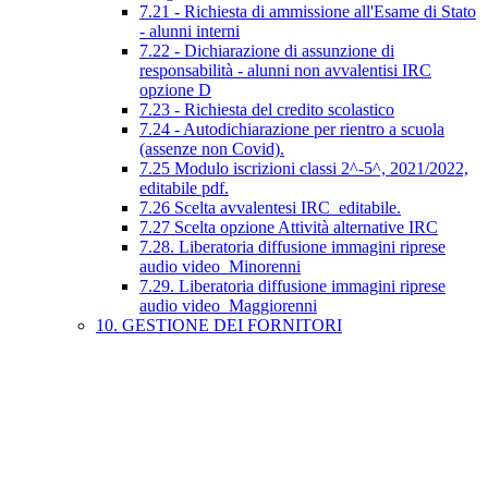
7.21 - Richiesta di ammissione all'Esame di Stato
- alunni interni
7.22 - Dichiarazione di assunzione di
responsabilità - alunni non avvalentisi IRC
opzione D
7.23 - Richiesta del credito scolastico
7.24 - Autodichiarazione per rientro a scuola
(assenze non Covid).
7.25 Modulo iscrizioni classi 2^-5^, 2021/2022,
editabile pdf.
7.26 Scelta avvalentesi IRC_editabile.
7.27 Scelta opzione Attività alternative IRC
7.28. Liberatoria diffusione immagini riprese
audio video_Minorenni
7.29. Liberatoria diffusione immagini riprese
audio video_Maggiorenni
10. GESTIONE DEI FORNITORI