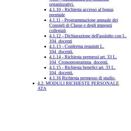
organizzativi.
4.1.10 - Richiesta accesso al bonus
premiale
4.1.11 - Programmazione annuale dei
Consigli di Classe e degli impegni
collegiali
4.1.12 - Dichiarazione dell'assistito con L.
104_docenti
4.1.13 - Conferma requisiti L.
104_docenti.
4.1.14 - Richiesta permessi art. 33 L.
104_Cronoprogramma_docenti.
4.1.15 - Richiesta benefici art. 33 L.
104_docenti.
4.1.16 Richiesta permesso di studio.
4.2. MODULI RICHIESTE PERSONALE
ATA