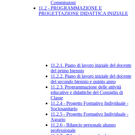
Commissioni
11.2 - PROGRAMMAZIONE E
PROGETTAZIONE DIDATTICA INIZIALE
11.2.1. Piano di lavoro iniziale del docente
del primo biennio
11.2.2. Piano di lavoro iniziale del docente
del secondo biennio e quinto anno
11.2.3. Programmazione delle attività
educative e didattiche del Consiglio di
Classe
11.2.4 - Progetto Formativo Individuale -
Sociosanitario
11.2.5 - Progetto Formativo Individuale -
Agrario
11.2.6 - Bilancio personale alunno
professionale