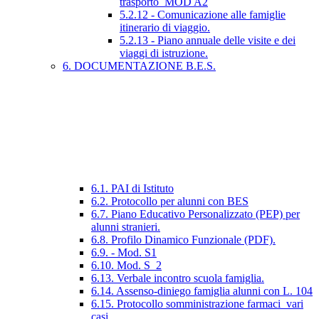
trasporto_MOD A2
5.2.12 - Comunicazione alle famiglie
itinerario di viaggio.
5.2.13 - Piano annuale delle visite e dei
viaggi di istruzione.
6. DOCUMENTAZIONE B.E.S.
6.1. PAI di Istituto
6.2. Protocollo per alunni con BES
6.7. Piano Educativo Personalizzato (PEP) per
alunni stranieri.
6.8. Profilo Dinamico Funzionale (PDF).
6.9. - Mod. S1
6.10. Mod. S_2
6.13. Verbale incontro scuola famiglia.
6.14. Assenso-diniego famiglia alunni con L. 104
6.15. Protocollo somministrazione farmaci_vari
casi.