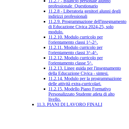
11.2.7 - Bilancio personale alunno
professionale_Questionario
11.2.8 - Liberatoria genitori alunni degli
indirizzi professionali
11.2.9. Programmazione dell'insegnamento
di Educazione Civica 2024-25, solo
modulo.
11.2.10. Modulo curricolo per
l'orientamento classi 1^-2^.
11.2.11. Modulo curricolo per
l'orientamento classi 3^-4^.
11.2.12. Modulo curricolo per
l'orientamento classe 5^.
11.2.13. Linee guida per l'insegnamento
della Educazione Civica - sintesi.
11.2.14. Modulo per la programmazione
delle attività extra-curricolari.
11.2.15. Modello Piano Formativo
Personalizzato Studente atleta di alto
livello.
11.3. PIANI DI LAVORO FINALI