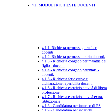
4.1. MODULI RICHIESTE DOCENTI
4.1.1. Richiesta permessi giornalieri
docenti
4.1.2. Richiesta permesso orario docenti.
4.1.3 - Richiesta congedo per malattia del
figlio - docenti.
4.1.4 - Richiesta congedo parentale -
docenti.
4.1.5 - Richiesta ferie estive e
dichiarazione reperibilitá docenti
4.1.6 - Richiesta esercizio attivitá di libera
professione
4.1.7 - Richiesta esercizio attivitá extra-
istituzionale
4.1.8 - Candidatura per incarico di FS
4.1.9 - Candidatura per incarichi