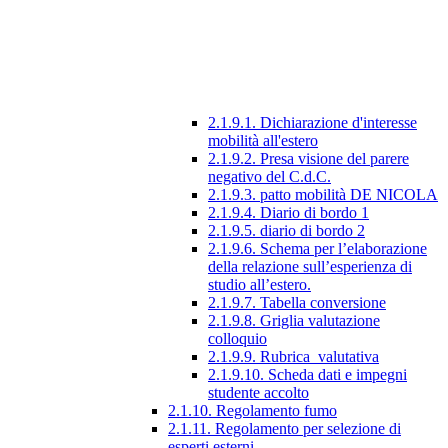
2.1.9.1. Dichiarazione d'interesse
mobilità all'estero
2.1.9.2. Presa visione del parere
negativo del C.d.C.
2.1.9.3. patto mobilità DE NICOLA
2.1.9.4. Diario di bordo 1
2.1.9.5. diario di bordo 2
2.1.9.6. Schema per l’elaborazione
della relazione sull’esperienza di
studio all’estero.
2.1.9.7. Tabella conversione
2.1.9.8. Griglia valutazione
colloquio
2.1.9.9. Rubrica_valutativa
2.1.9.10. Scheda dati e impegni
studente accolto
2.1.10. Regolamento fumo
2.1.11. Regolamento per selezione di
esperti esterni