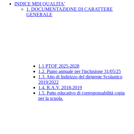
INDICE MDI QUALITA'
1. DOCUMENTAZIONE DI CARATTERE
GENERALE
1.1 PTOF 2025-2028
1.2. Piano annuale per l'inclusione 31/05/25
1.3. Atto di Indirizzo del dirigente Scolastico
2019/2022
1.4. R.A.V. 2018-2019
1.5. Patto educativo di corresponsabilità copia
per la scuola.