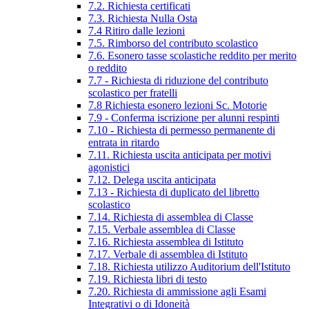
7.2. Richiesta certificati
7.3. Richiesta Nulla Osta
7.4 Ritiro dalle lezioni
7.5. Rimborso del contributo scolastico
7.6. Esonero tasse scolastiche reddito per merito
o reddito
7.7 - Richiesta di riduzione del contributo
scolastico per fratelli
7.8 Richiesta esonero lezioni Sc. Motorie
7.9 - Conferma iscrizione per alunni respinti
7.10 - Richiesta di permesso permanente di
entrata in ritardo
7.11. Richiesta uscita anticipata per motivi
agonistici
7.12. Delega uscita anticipata
7.13 - Richiesta di duplicato del libretto
scolastico
7.14. Richiesta di assemblea di Classe
7.15. Verbale assemblea di Classe
7.16. Richiesta assemblea di Istituto
7.17. Verbale di assemblea di Istituto
7.18. Richiesta utilizzo Auditorium dell'Istituto
7.19. Richiesta libri di testo
7.20. Richiesta di ammissione agli Esami
Integrativi o di Idoneità