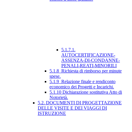
5.1.7.1.
AUTOCERTIFICAZIONE-
ASSENZA-DI-CONDANNE-
PENALI-REATI-MINORILI
5.1.8_Richiesta di rimborso per minute
spese.
5.1.9_Relazione finale e rendiconto
economico dei Progetti e Incarichi.
5.1.10 Dichiarazione sostitutiva Atto di
Notorietà.
5.2. DOCUMENTI DI PROGETTAZIONE
DELLE VISITE E DEI VIAGGI DI
ISTRUZIONE