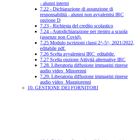
- alunni interni
7.22 - Dichiarazione di assunzione di
responsabilità - alunni non avvalentisi IRC
opzione D
7.23 - Richiesta del credito scolastico
7.24 - Autodichiarazione per rientro a scuola
(assenze non Covid).
7.25 Modulo iscrizioni classi 2^-5^, 2021/2022,
editabile pdf.
7.26 Scelta avvalentesi IRC_editabile.
7.27 Scelta opzione Attività alternative IRC
7.28. Liberatoria diffusione immagini riprese
audio video_Minorenni
7.29. Liberatoria diffusione immagini riprese
audio video_Maggiorenni
10. GESTIONE DEI FORNITORI