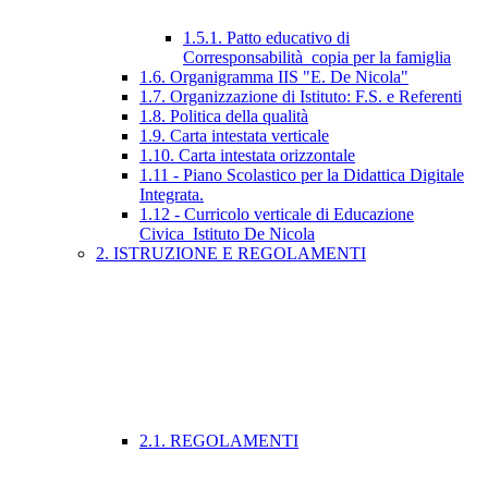
1.5.1. Patto educativo di
Corresponsabilità_copia per la famiglia
1.6. Organigramma IIS "E. De Nicola"
1.7. Organizzazione di Istituto: F.S. e Referenti
1.8. Politica della qualità
1.9. Carta intestata verticale
1.10. Carta intestata orizzontale
1.11 - Piano Scolastico per la Didattica Digitale
Integrata.
1.12 - Curricolo verticale di Educazione
Civica_Istituto De Nicola
2. ISTRUZIONE E REGOLAMENTI
2.1. REGOLAMENTI