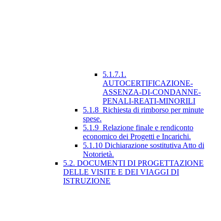
5.1.7.1.
AUTOCERTIFICAZIONE-
ASSENZA-DI-CONDANNE-
PENALI-REATI-MINORILI
5.1.8_Richiesta di rimborso per minute
spese.
5.1.9_Relazione finale e rendiconto
economico dei Progetti e Incarichi.
5.1.10 Dichiarazione sostitutiva Atto di
Notorietà.
5.2. DOCUMENTI DI PROGETTAZIONE
DELLE VISITE E DEI VIAGGI DI
ISTRUZIONE