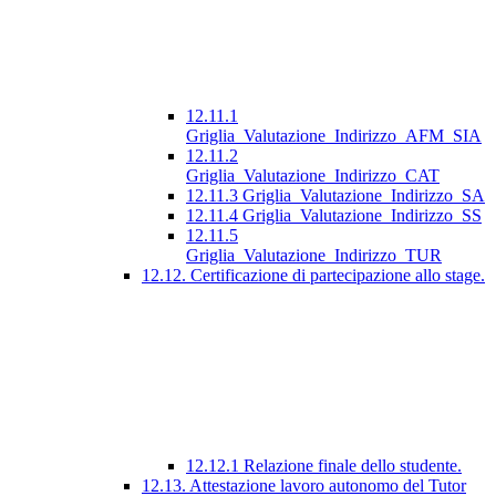
12.11.1
Griglia_Valutazione_Indirizzo_AFM_SIA
12.11.2
Griglia_Valutazione_Indirizzo_CAT
12.11.3 Griglia_Valutazione_Indirizzo_SA
12.11.4 Griglia_Valutazione_Indirizzo_SS
12.11.5
Griglia_Valutazione_Indirizzo_TUR
12.12. Certificazione di partecipazione allo stage.
12.12.1 Relazione finale dello studente.
12.13. Attestazione lavoro autonomo del Tutor