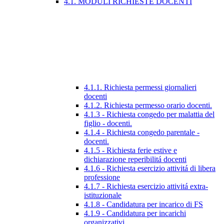
4.1. MODULI RICHIESTE DOCENTI
4.1.1. Richiesta permessi giornalieri
docenti
4.1.2. Richiesta permesso orario docenti.
4.1.3 - Richiesta congedo per malattia del
figlio - docenti.
4.1.4 - Richiesta congedo parentale -
docenti.
4.1.5 - Richiesta ferie estive e
dichiarazione reperibilitá docenti
4.1.6 - Richiesta esercizio attivitá di libera
professione
4.1.7 - Richiesta esercizio attivitá extra-
istituzionale
4.1.8 - Candidatura per incarico di FS
4.1.9 - Candidatura per incarichi
organizzativi.