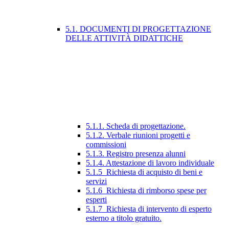
5.1. DOCUMENTI DI PROGETTAZIONE
DELLE ATTIVITÀ DIDATTICHE
5.1.1. Scheda di progettazione.
5.1.2. Verbale riunioni progetti e
commissioni
5.1.3. Registro presenza alunni
5.1.4. Attestazione di lavoro individuale
5.1.5_Richiesta di acquisto di beni e
servizi
5.1.6_Richiesta di rimborso spese per
esperti
5.1.7_Richiesta di intervento di esperto
esterno a titolo gratuito.