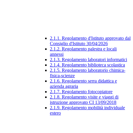
2.1.1. Regolamento d'Istituto approvato dal
Consiglio d'Istituto 30/04/2026
2.1.2. Regolamento palestra e locali
annessi
2.1.3. Regolamento laboratori informatici
2.1.4. Regolamento biblioteca scolastica
2.1.5. Regolamento laboratorio chimica-
fisica-scienze
2.1.6. Regolamento serra didattica e
azienda agraria
2.1.7. Regolamento fotocopiatore
2.1.8. Regolamento visite e viaggi di
istruzione approvato CI 13/09/2018
2.1.9. Regolamento mobilità individuale
estero