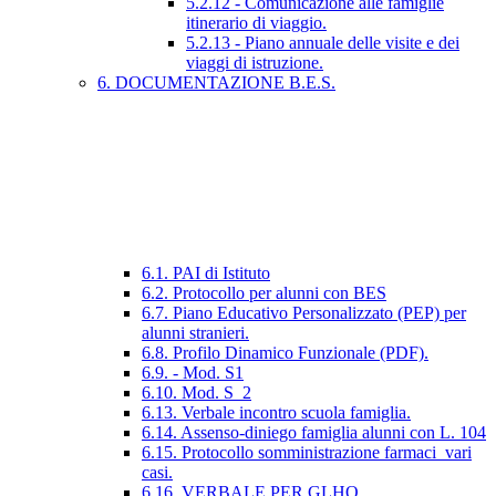
5.2.12 - Comunicazione alle famiglie
itinerario di viaggio.
5.2.13 - Piano annuale delle visite e dei
viaggi di istruzione.
6. DOCUMENTAZIONE B.E.S.
6.1. PAI di Istituto
6.2. Protocollo per alunni con BES
6.7. Piano Educativo Personalizzato (PEP) per
alunni stranieri.
6.8. Profilo Dinamico Funzionale (PDF).
6.9. - Mod. S1
6.10. Mod. S_2
6.13. Verbale incontro scuola famiglia.
6.14. Assenso-diniego famiglia alunni con L. 104
6.15. Protocollo somministrazione farmaci_vari
casi.
6.16. VERBALE PER GLHO