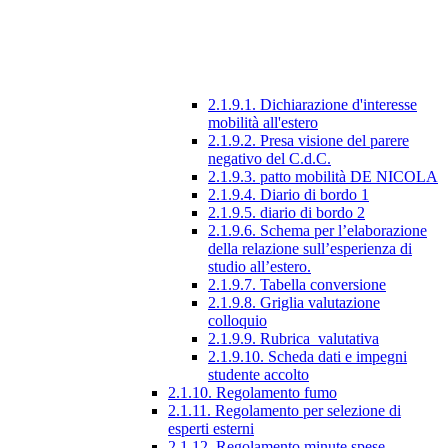
2.1.9.1. Dichiarazione d'interesse
mobilità all'estero
2.1.9.2. Presa visione del parere
negativo del C.d.C.
2.1.9.3. patto mobilità DE NICOLA
2.1.9.4. Diario di bordo 1
2.1.9.5. diario di bordo 2
2.1.9.6. Schema per l’elaborazione
della relazione sull’esperienza di
studio all’estero.
2.1.9.7. Tabella conversione
2.1.9.8. Griglia valutazione
colloquio
2.1.9.9. Rubrica_valutativa
2.1.9.10. Scheda dati e impegni
studente accolto
2.1.10. Regolamento fumo
2.1.11. Regolamento per selezione di
esperti esterni
2.1.12. Regolamento minute spese.