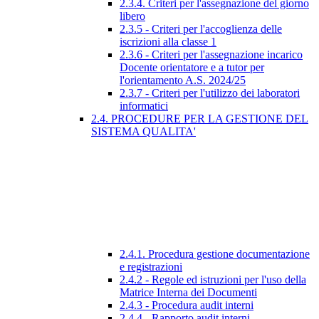
2.3.4. Criteri per l'assegnazione del giorno
libero
2.3.5 - Criteri per l'accoglienza delle
iscrizioni alla classe 1
2.3.6 - Criteri per l'assegnazione incarico
Docente orientatore e a tutor per
l'orientamento A.S. 2024/25
2.3.7 - Criteri per l'utilizzo dei laboratori
informatici
2.4. PROCEDURE PER LA GESTIONE DEL
SISTEMA QUALITA'
2.4.1. Procedura gestione documentazione
e registrazioni
2.4.2 - Regole ed istruzioni per l'uso della
Matrice Interna dei Documenti
2.4.3 - Procedura audit interni
2.4.4 - Rapporto audit interni