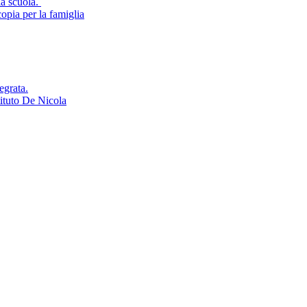
la scuola.
opia per la famiglia
egrata.
tituto De Nicola