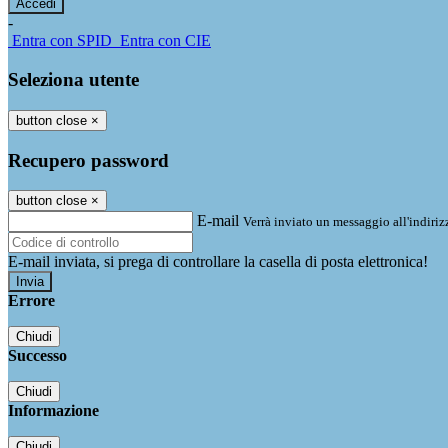
-
Entra con SPID
Entra con CIE
Seleziona utente
button close
×
Recupero password
button close
×
E-mail
Verrà inviato un messaggio all'indirizz
E-mail inviata, si prega di controllare la casella di posta elettronica!
Errore
Chiudi
Successo
Chiudi
Informazione
Chiudi