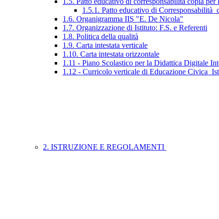
1.5. Patto educativo di corresponsabilità copia per 
1.5.1. Patto educativo di Corresponsabilità_c
1.6. Organigramma IIS "E. De Nicola"
1.7. Organizzazione di Istituto: F.S. e Referenti
1.8. Politica della qualità
1.9. Carta intestata verticale
1.10. Carta intestata orizzontale
1.11 - Piano Scolastico per la Didattica Digitale Int
1.12 - Curricolo verticale di Educazione Civica_Is
2. ISTRUZIONE E REGOLAMENTI