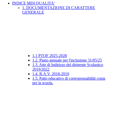
INDICE MDI QUALITA'
1. DOCUMENTAZIONE DI CARATTERE
GENERALE
1.1 PTOF 2025-2028
1.2. Piano annuale per l'inclusione 31/05/25
1.3. Atto di Indirizzo del dirigente Scolastico
2019/2022
1.4. R.A.V. 2018-2019
1.5. Patto educativo di corresponsabilità copia
per la scuola.