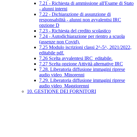
7.21 - Richiesta di ammissione all'Esame di Stato
- alunni interni
7.22 - Dichiarazione di assunzione di
responsabilità - alunni non avvalentisi IRC
opzione D
7.23 - Richiesta del credito scolastico
7.24 - Autodichiarazione per rientro a scuola
(assenze non Covid).
7.25 Modulo iscrizioni classi 2^-5^, 2021/2022,
editabile pdf.
7.26 Scelta avvalentesi IRC_editabile.
7.27 Scelta opzione Attività alternative IRC
7.28. Liberatoria diffusione immagini riprese
audio video_Minorenni
7.29. Liberatoria diffusione immagini riprese
audio video_Maggiorenni
10. GESTIONE DEI FORNITORI