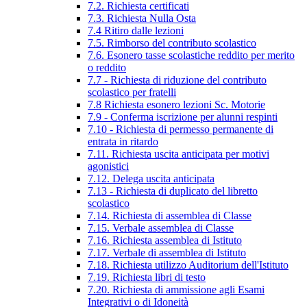
7.2. Richiesta certificati
7.3. Richiesta Nulla Osta
7.4 Ritiro dalle lezioni
7.5. Rimborso del contributo scolastico
7.6. Esonero tasse scolastiche reddito per merito
o reddito
7.7 - Richiesta di riduzione del contributo
scolastico per fratelli
7.8 Richiesta esonero lezioni Sc. Motorie
7.9 - Conferma iscrizione per alunni respinti
7.10 - Richiesta di permesso permanente di
entrata in ritardo
7.11. Richiesta uscita anticipata per motivi
agonistici
7.12. Delega uscita anticipata
7.13 - Richiesta di duplicato del libretto
scolastico
7.14. Richiesta di assemblea di Classe
7.15. Verbale assemblea di Classe
7.16. Richiesta assemblea di Istituto
7.17. Verbale di assemblea di Istituto
7.18. Richiesta utilizzo Auditorium dell'Istituto
7.19. Richiesta libri di testo
7.20. Richiesta di ammissione agli Esami
Integrativi o di Idoneità