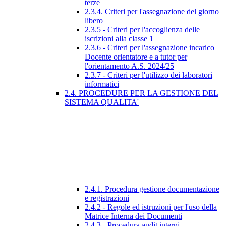
terze
2.3.4. Criteri per l'assegnazione del giorno
libero
2.3.5 - Criteri per l'accoglienza delle
iscrizioni alla classe 1
2.3.6 - Criteri per l'assegnazione incarico
Docente orientatore e a tutor per
l'orientamento A.S. 2024/25
2.3.7 - Criteri per l'utilizzo dei laboratori
informatici
2.4. PROCEDURE PER LA GESTIONE DEL
SISTEMA QUALITA'
2.4.1. Procedura gestione documentazione
e registrazioni
2.4.2 - Regole ed istruzioni per l'uso della
Matrice Interna dei Documenti
2.4.3 - Procedura audit interni