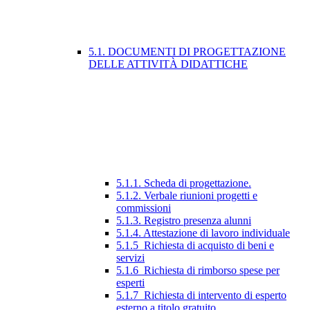
5.1. DOCUMENTI DI PROGETTAZIONE
DELLE ATTIVITÀ DIDATTICHE
5.1.1. Scheda di progettazione.
5.1.2. Verbale riunioni progetti e
commissioni
5.1.3. Registro presenza alunni
5.1.4. Attestazione di lavoro individuale
5.1.5_Richiesta di acquisto di beni e
servizi
5.1.6_Richiesta di rimborso spese per
esperti
5.1.7_Richiesta di intervento di esperto
esterno a titolo gratuito.