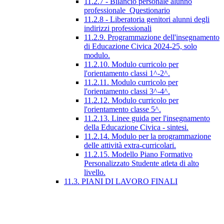
11.2.7 - Bilancio personale alunno
professionale_Questionario
11.2.8 - Liberatoria genitori alunni degli
indirizzi professionali
11.2.9. Programmazione dell'insegnamento
di Educazione Civica 2024-25, solo
modulo.
11.2.10. Modulo curricolo per
l'orientamento classi 1^-2^.
11.2.11. Modulo curricolo per
l'orientamento classi 3^-4^.
11.2.12. Modulo curricolo per
l'orientamento classe 5^.
11.2.13. Linee guida per l'insegnamento
della Educazione Civica - sintesi.
11.2.14. Modulo per la programmazione
delle attività extra-curricolari.
11.2.15. Modello Piano Formativo
Personalizzato Studente atleta di alto
livello.
11.3. PIANI DI LAVORO FINALI