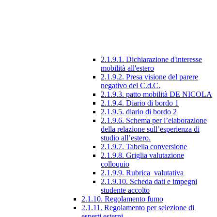
2.1.9.1. Dichiarazione d'interesse
mobilità all'estero
2.1.9.2. Presa visione del parere
negativo del C.d.C.
2.1.9.3. patto mobilità DE NICOLA
2.1.9.4. Diario di bordo 1
2.1.9.5. diario di bordo 2
2.1.9.6. Schema per l’elaborazione
della relazione sull’esperienza di
studio all’estero.
2.1.9.7. Tabella conversione
2.1.9.8. Griglia valutazione
colloquio
2.1.9.9. Rubrica_valutativa
2.1.9.10. Scheda dati e impegni
studente accolto
2.1.10. Regolamento fumo
2.1.11. Regolamento per selezione di
esperti esterni