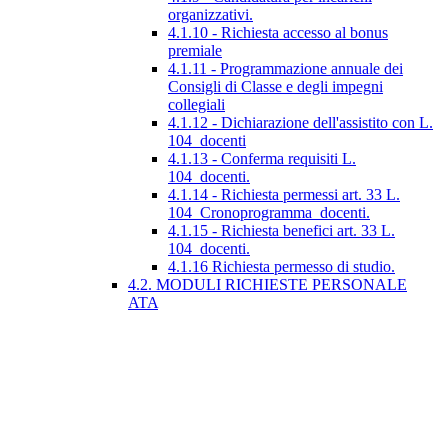
organizzativi.
4.1.10 - Richiesta accesso al bonus
premiale
4.1.11 - Programmazione annuale dei
Consigli di Classe e degli impegni
collegiali
4.1.12 - Dichiarazione dell'assistito con L.
104_docenti
4.1.13 - Conferma requisiti L.
104_docenti.
4.1.14 - Richiesta permessi art. 33 L.
104_Cronoprogramma_docenti.
4.1.15 - Richiesta benefici art. 33 L.
104_docenti.
4.1.16 Richiesta permesso di studio.
4.2. MODULI RICHIESTE PERSONALE
ATA