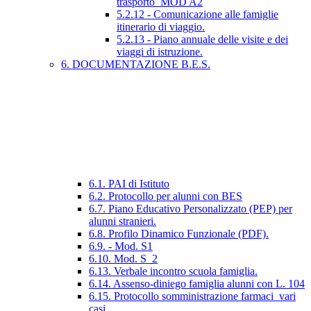
trasporto_MOD A2
5.2.12 - Comunicazione alle famiglie
itinerario di viaggio.
5.2.13 - Piano annuale delle visite e dei
viaggi di istruzione.
6. DOCUMENTAZIONE B.E.S.
6.1. PAI di Istituto
6.2. Protocollo per alunni con BES
6.7. Piano Educativo Personalizzato (PEP) per
alunni stranieri.
6.8. Profilo Dinamico Funzionale (PDF).
6.9. - Mod. S1
6.10. Mod. S_2
6.13. Verbale incontro scuola famiglia.
6.14. Assenso-diniego famiglia alunni con L. 104
6.15. Protocollo somministrazione farmaci_vari
casi.