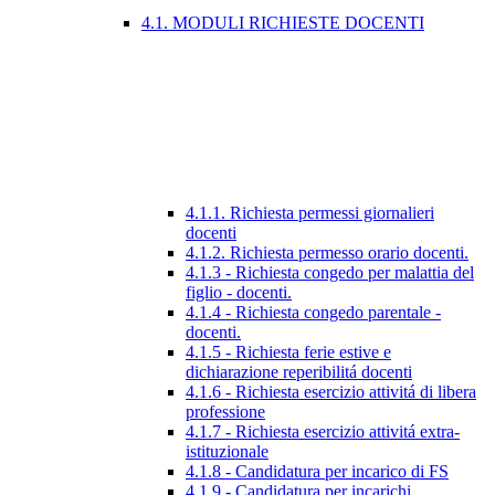
4.1. MODULI RICHIESTE DOCENTI
4.1.1. Richiesta permessi giornalieri
docenti
4.1.2. Richiesta permesso orario docenti.
4.1.3 - Richiesta congedo per malattia del
figlio - docenti.
4.1.4 - Richiesta congedo parentale -
docenti.
4.1.5 - Richiesta ferie estive e
dichiarazione reperibilitá docenti
4.1.6 - Richiesta esercizio attivitá di libera
professione
4.1.7 - Richiesta esercizio attivitá extra-
istituzionale
4.1.8 - Candidatura per incarico di FS
4.1.9 - Candidatura per incarichi