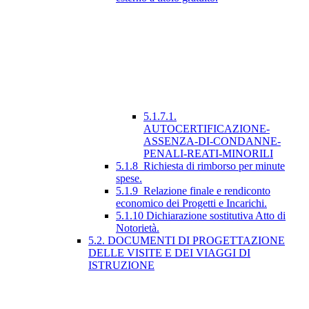
5.1.7.1.
AUTOCERTIFICAZIONE-
ASSENZA-DI-CONDANNE-
PENALI-REATI-MINORILI
5.1.8_Richiesta di rimborso per minute
spese.
5.1.9_Relazione finale e rendiconto
economico dei Progetti e Incarichi.
5.1.10 Dichiarazione sostitutiva Atto di
Notorietà.
5.2. DOCUMENTI DI PROGETTAZIONE
DELLE VISITE E DEI VIAGGI DI
ISTRUZIONE