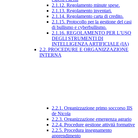
2.1.12. Regolamento minute spese.
2.1.13. Regolamento inventari.
2.1.14. Regolamento carta di credito.
2.1.15. Protocollo per la gestione del casi
di bullismo e cyberbullismo.
2.1.16. REGOLAMENTO PER L’USO
DEGLI STRUMENTI DI
INTELLIGENZA ARTIFICIALE (IA)
2.2. PROCEDURE E ORGANIZZAZIONE
INTERNA
2.2.1. Organizzazione primo soccorso IIS
de Nicola
2.2.3. Organizzazione emergenza agrario
2.2.4. Procedure gestione attività formative
2.2.5. Procedura insegnamento
apprendimento