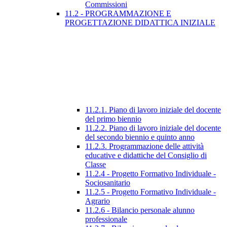
Commissioni
11.2 - PROGRAMMAZIONE E
PROGETTAZIONE DIDATTICA INIZIALE
11.2.1. Piano di lavoro iniziale del docente
del primo biennio
11.2.2. Piano di lavoro iniziale del docente
del secondo biennio e quinto anno
11.2.3. Programmazione delle attività
educative e didattiche del Consiglio di
Classe
11.2.4 - Progetto Formativo Individuale -
Sociosanitario
11.2.5 - Progetto Formativo Individuale -
Agrario
11.2.6 - Bilancio personale alunno
professionale