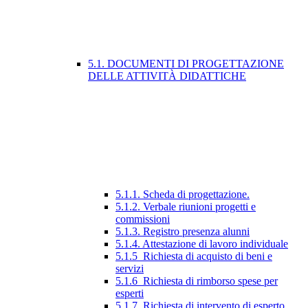
5.1. DOCUMENTI DI PROGETTAZIONE
DELLE ATTIVITÀ DIDATTICHE
5.1.1. Scheda di progettazione.
5.1.2. Verbale riunioni progetti e
commissioni
5.1.3. Registro presenza alunni
5.1.4. Attestazione di lavoro individuale
5.1.5_Richiesta di acquisto di beni e
servizi
5.1.6_Richiesta di rimborso spese per
esperti
5.1.7_Richiesta di intervento di esperto