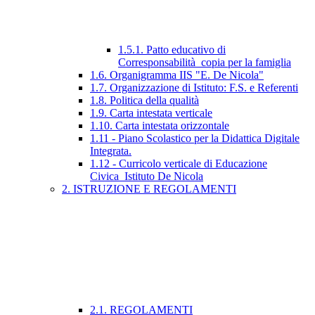
1.5.1. Patto educativo di
Corresponsabilità_copia per la famiglia
1.6. Organigramma IIS "E. De Nicola"
1.7. Organizzazione di Istituto: F.S. e Referenti
1.8. Politica della qualità
1.9. Carta intestata verticale
1.10. Carta intestata orizzontale
1.11 - Piano Scolastico per la Didattica Digitale
Integrata.
1.12 - Curricolo verticale di Educazione
Civica_Istituto De Nicola
2. ISTRUZIONE E REGOLAMENTI
2.1. REGOLAMENTI