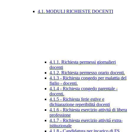
4.1. MODULI RICHIESTE DOCENTI
4.1.1. Richiesta permessi giornalieri
docenti
4.1.2. Richiesta permesso orario docenti.
4.1.3 - Richiesta congedo per malattia del
figlio - docenti.
4.1.4 - Richiesta congedo parentale -
docenti.
4.1.5 - Richiesta ferie estive e
dichiarazione reperibilitá docenti
4.1.6 - Richiesta esercizio attivitá di libera
professione
4.1.7 - Richiesta esercizio attivitá extra-
istituzionale
4.1.8 - Candidatura per incarico di FS