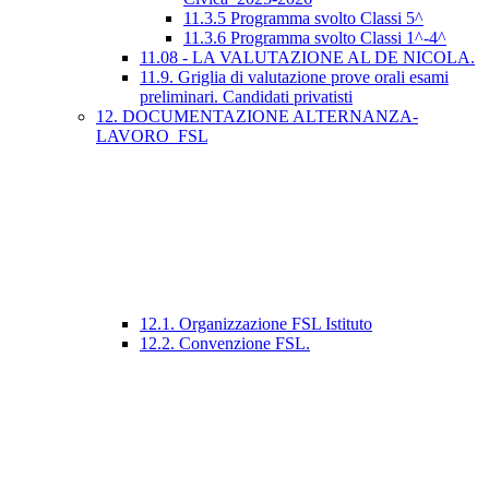
11.3.5 Programma svolto Classi 5^
11.3.6 Programma svolto Classi 1^-4^
11.08 - LA VALUTAZIONE AL DE NICOLA.
11.9. Griglia di valutazione prove orali esami
preliminari. Candidati privatisti
12. DOCUMENTAZIONE ALTERNANZA-
LAVORO_FSL
12.1. Organizzazione FSL Istituto
12.2. Convenzione FSL.