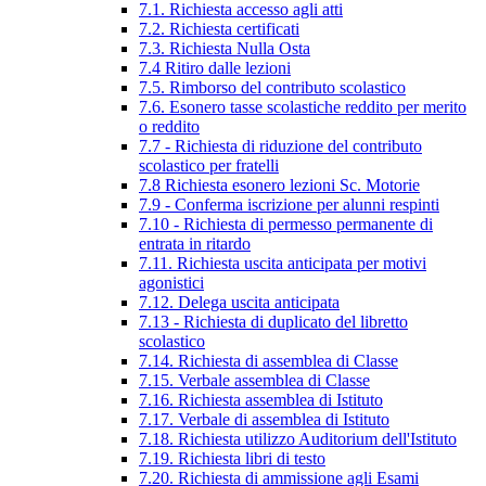
7.1. Richiesta accesso agli atti
7.2. Richiesta certificati
7.3. Richiesta Nulla Osta
7.4 Ritiro dalle lezioni
7.5. Rimborso del contributo scolastico
7.6. Esonero tasse scolastiche reddito per merito
o reddito
7.7 - Richiesta di riduzione del contributo
scolastico per fratelli
7.8 Richiesta esonero lezioni Sc. Motorie
7.9 - Conferma iscrizione per alunni respinti
7.10 - Richiesta di permesso permanente di
entrata in ritardo
7.11. Richiesta uscita anticipata per motivi
agonistici
7.12. Delega uscita anticipata
7.13 - Richiesta di duplicato del libretto
scolastico
7.14. Richiesta di assemblea di Classe
7.15. Verbale assemblea di Classe
7.16. Richiesta assemblea di Istituto
7.17. Verbale di assemblea di Istituto
7.18. Richiesta utilizzo Auditorium dell'Istituto
7.19. Richiesta libri di testo
7.20. Richiesta di ammissione agli Esami