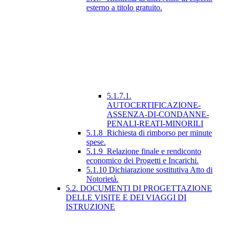
esterno a titolo gratuito.
5.1.7.1.
AUTOCERTIFICAZIONE-
ASSENZA-DI-CONDANNE-
PENALI-REATI-MINORILI
5.1.8_Richiesta di rimborso per minute
spese.
5.1.9_Relazione finale e rendiconto
economico dei Progetti e Incarichi.
5.1.10 Dichiarazione sostitutiva Atto di
Notorietà.
5.2. DOCUMENTI DI PROGETTAZIONE
DELLE VISITE E DEI VIAGGI DI
ISTRUZIONE