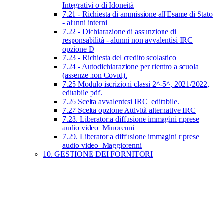
Integrativi o di Idoneità
7.21 - Richiesta di ammissione all'Esame di Stato
- alunni interni
7.22 - Dichiarazione di assunzione di
responsabilità - alunni non avvalentisi IRC
opzione D
7.23 - Richiesta del credito scolastico
7.24 - Autodichiarazione per rientro a scuola
(assenze non Covid).
7.25 Modulo iscrizioni classi 2^-5^, 2021/2022,
editabile pdf.
7.26 Scelta avvalentesi IRC_editabile.
7.27 Scelta opzione Attività alternative IRC
7.28. Liberatoria diffusione immagini riprese
audio video_Minorenni
7.29. Liberatoria diffusione immagini riprese
audio video_Maggiorenni
10. GESTIONE DEI FORNITORI