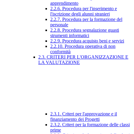
apprendimento
2.2.6. Procedura per l'inserimento e
l'iscrizione degli alunni stranieri
2.2.7. Procedura per la formazione del
personale
2.2.8. Procedura segnalazione guasti
strumenti informatici
2.2.9. Procedura acquisto beni e servizi
2.2.10. Procedura operativa di non
conformità
2.3. CRITERI PER L'ORGANIZZAZIONE E
LA VALUTAZIONE
2.3.1. Criteri per l'approvazione e il
finanziamento dei Progetti
2.3.2. Criteri per la formazione delle classi
prime