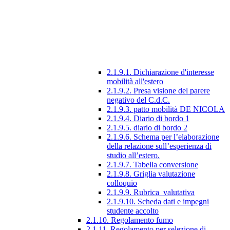
2.1.9.1. Dichiarazione d'interesse
mobilità all'estero
2.1.9.2. Presa visione del parere
negativo del C.d.C.
2.1.9.3. patto mobilità DE NICOLA
2.1.9.4. Diario di bordo 1
2.1.9.5. diario di bordo 2
2.1.9.6. Schema per l’elaborazione
della relazione sull’esperienza di
studio all’estero.
2.1.9.7. Tabella conversione
2.1.9.8. Griglia valutazione
colloquio
2.1.9.9. Rubrica_valutativa
2.1.9.10. Scheda dati e impegni
studente accolto
2.1.10. Regolamento fumo
2.1.11. Regolamento per selezione di