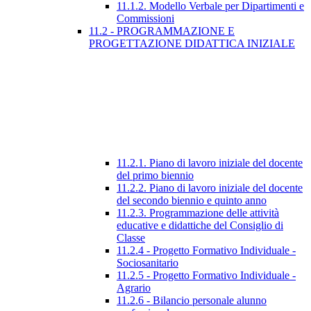
11.1.2. Modello Verbale per Dipartimenti e
Commissioni
11.2 - PROGRAMMAZIONE E
PROGETTAZIONE DIDATTICA INIZIALE
11.2.1. Piano di lavoro iniziale del docente
del primo biennio
11.2.2. Piano di lavoro iniziale del docente
del secondo biennio e quinto anno
11.2.3. Programmazione delle attività
educative e didattiche del Consiglio di
Classe
11.2.4 - Progetto Formativo Individuale -
Sociosanitario
11.2.5 - Progetto Formativo Individuale -
Agrario
11.2.6 - Bilancio personale alunno