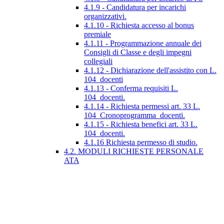
4.1.9 - Candidatura per incarichi
organizzativi.
4.1.10 - Richiesta accesso al bonus
premiale
4.1.11 - Programmazione annuale dei
Consigli di Classe e degli impegni
collegiali
4.1.12 - Dichiarazione dell'assistito con L.
104_docenti
4.1.13 - Conferma requisiti L.
104_docenti.
4.1.14 - Richiesta permessi art. 33 L.
104_Cronoprogramma_docenti.
4.1.15 - Richiesta benefici art. 33 L.
104_docenti.
4.1.16 Richiesta permesso di studio.
4.2. MODULI RICHIESTE PERSONALE
ATA