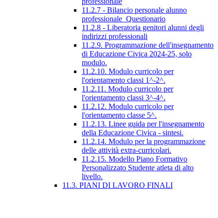
professionale
11.2.7 - Bilancio personale alunno
professionale_Questionario
11.2.8 - Liberatoria genitori alunni degli
indirizzi professionali
11.2.9. Programmazione dell'insegnamento
di Educazione Civica 2024-25, solo
modulo.
11.2.10. Modulo curricolo per
l'orientamento classi 1^-2^.
11.2.11. Modulo curricolo per
l'orientamento classi 3^-4^.
11.2.12. Modulo curricolo per
l'orientamento classe 5^.
11.2.13. Linee guida per l'insegnamento
della Educazione Civica - sintesi.
11.2.14. Modulo per la programmazione
delle attività extra-curricolari.
11.2.15. Modello Piano Formativo
Personalizzato Studente atleta di alto
livello.
11.3. PIANI DI LAVORO FINALI