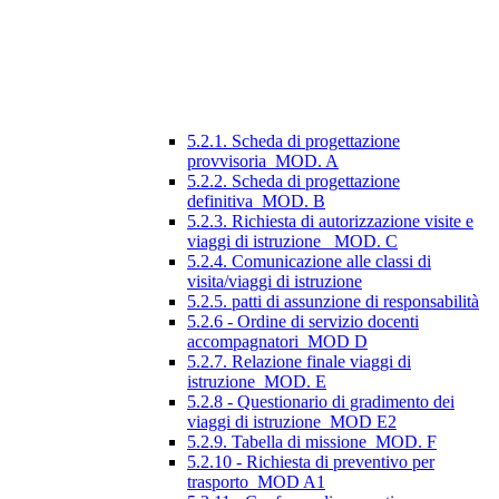
5.2.1. Scheda di progettazione
provvisoria_MOD. A
5.2.2. Scheda di progettazione
definitiva_MOD. B
5.2.3. Richiesta di autorizzazione visite e
viaggi di istruzione_ MOD. C
5.2.4. Comunicazione alle classi di
visita/viaggi di istruzione
5.2.5. patti di assunzione di responsabilità
5.2.6 - Ordine di servizio docenti
accompagnatori_MOD D
5.2.7. Relazione finale viaggi di
istruzione_MOD. E
5.2.8 - Questionario di gradimento dei
viaggi di istruzione_MOD E2
5.2.9. Tabella di missione_MOD. F
5.2.10 - Richiesta di preventivo per
trasporto_MOD A1