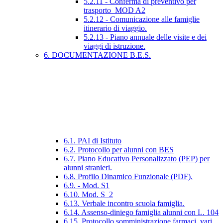
5.2.11 - Conferma di preventivo per
trasporto_MOD A2
5.2.12 - Comunicazione alle famiglie
itinerario di viaggio.
5.2.13 - Piano annuale delle visite e dei
viaggi di istruzione.
6. DOCUMENTAZIONE B.E.S.
6.1. PAI di Istituto
6.2. Protocollo per alunni con BES
6.7. Piano Educativo Personalizzato (PEP) per
alunni stranieri.
6.8. Profilo Dinamico Funzionale (PDF).
6.9. - Mod. S1
6.10. Mod. S_2
6.13. Verbale incontro scuola famiglia.
6.14. Assenso-diniego famiglia alunni con L. 104
6.15. Protocollo somministrazione farmaci_vari