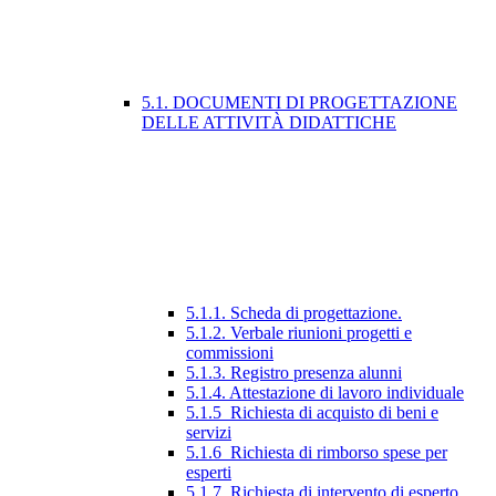
5.1. DOCUMENTI DI PROGETTAZIONE
DELLE ATTIVITÀ DIDATTICHE
5.1.1. Scheda di progettazione.
5.1.2. Verbale riunioni progetti e
commissioni
5.1.3. Registro presenza alunni
5.1.4. Attestazione di lavoro individuale
5.1.5_Richiesta di acquisto di beni e
servizi
5.1.6_Richiesta di rimborso spese per
esperti
5.1.7_Richiesta di intervento di esperto