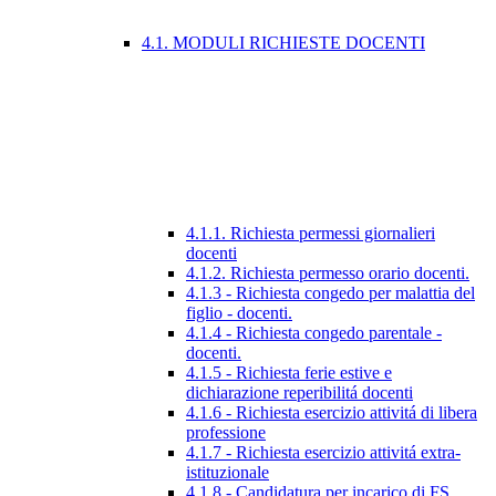
4.1. MODULI RICHIESTE DOCENTI
4.1.1. Richiesta permessi giornalieri
docenti
4.1.2. Richiesta permesso orario docenti.
4.1.3 - Richiesta congedo per malattia del
figlio - docenti.
4.1.4 - Richiesta congedo parentale -
docenti.
4.1.5 - Richiesta ferie estive e
dichiarazione reperibilitá docenti
4.1.6 - Richiesta esercizio attivitá di libera
professione
4.1.7 - Richiesta esercizio attivitá extra-
istituzionale
4.1.8 - Candidatura per incarico di FS