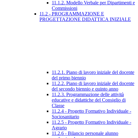
11.1.2. Modello Verbale per Dipartimenti e
Commissioni
11.2 - PROGRAMMAZIONE E
PROGETTAZIONE DIDATTICA INIZIALE
11.2.1. Piano di lavoro iniziale del docente
del primo biennio
11.2.2. Piano di lavoro iniziale del docente
del secondo biennio e quinto anno
11.2.3. Programmazione delle attività
educative e didattiche del Consiglio di
Classe
11.2.4 - Progetto Formativo Individuale -
Sociosanitario
11.2.5 - Progetto Formativo Individuale -
Agrario
11.2.6 - Bilancio personale alunno