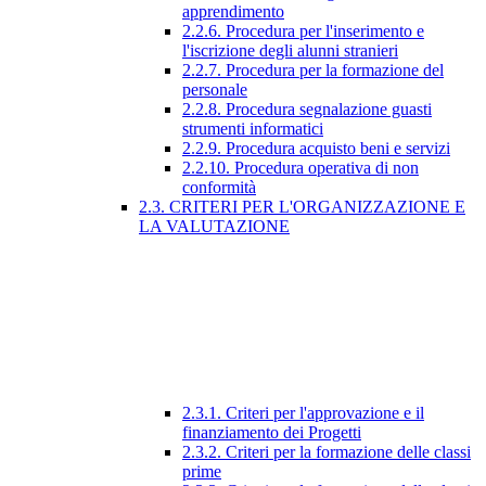
apprendimento
2.2.6. Procedura per l'inserimento e
l'iscrizione degli alunni stranieri
2.2.7. Procedura per la formazione del
personale
2.2.8. Procedura segnalazione guasti
strumenti informatici
2.2.9. Procedura acquisto beni e servizi
2.2.10. Procedura operativa di non
conformità
2.3. CRITERI PER L'ORGANIZZAZIONE E
LA VALUTAZIONE
2.3.1. Criteri per l'approvazione e il
finanziamento dei Progetti
2.3.2. Criteri per la formazione delle classi
prime