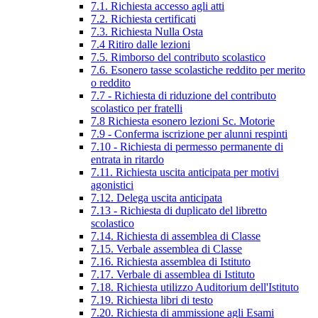
7.1. Richiesta accesso agli atti
7.2. Richiesta certificati
7.3. Richiesta Nulla Osta
7.4 Ritiro dalle lezioni
7.5. Rimborso del contributo scolastico
7.6. Esonero tasse scolastiche reddito per merito
o reddito
7.7 - Richiesta di riduzione del contributo
scolastico per fratelli
7.8 Richiesta esonero lezioni Sc. Motorie
7.9 - Conferma iscrizione per alunni respinti
7.10 - Richiesta di permesso permanente di
entrata in ritardo
7.11. Richiesta uscita anticipata per motivi
agonistici
7.12. Delega uscita anticipata
7.13 - Richiesta di duplicato del libretto
scolastico
7.14. Richiesta di assemblea di Classe
7.15. Verbale assemblea di Classe
7.16. Richiesta assemblea di Istituto
7.17. Verbale di assemblea di Istituto
7.18. Richiesta utilizzo Auditorium dell'Istituto
7.19. Richiesta libri di testo
7.20. Richiesta di ammissione agli Esami