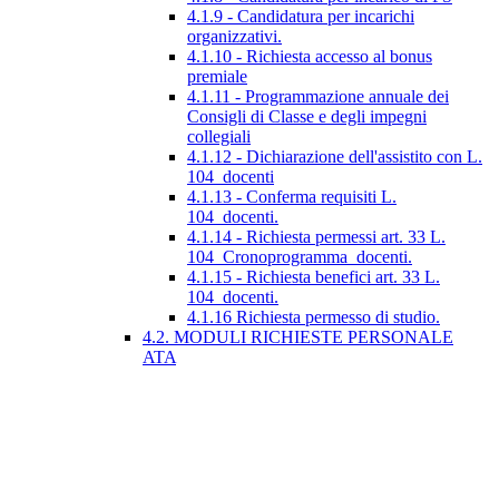
4.1.9 - Candidatura per incarichi
organizzativi.
4.1.10 - Richiesta accesso al bonus
premiale
4.1.11 - Programmazione annuale dei
Consigli di Classe e degli impegni
collegiali
4.1.12 - Dichiarazione dell'assistito con L.
104_docenti
4.1.13 - Conferma requisiti L.
104_docenti.
4.1.14 - Richiesta permessi art. 33 L.
104_Cronoprogramma_docenti.
4.1.15 - Richiesta benefici art. 33 L.
104_docenti.
4.1.16 Richiesta permesso di studio.
4.2. MODULI RICHIESTE PERSONALE
ATA