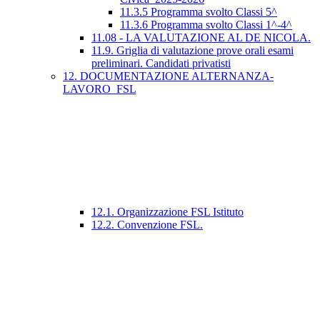
11.3.5 Programma svolto Classi 5^
11.3.6 Programma svolto Classi 1^-4^
11.08 - LA VALUTAZIONE AL DE NICOLA.
11.9. Griglia di valutazione prove orali esami
preliminari. Candidati privatisti
12. DOCUMENTAZIONE ALTERNANZA-
LAVORO_FSL
12.1. Organizzazione FSL Istituto
12.2. Convenzione FSL.