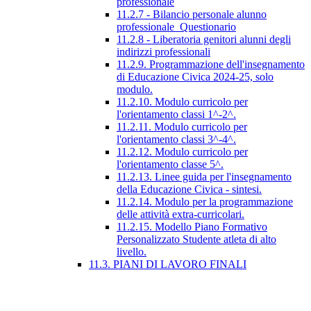
professionale
11.2.7 - Bilancio personale alunno
professionale_Questionario
11.2.8 - Liberatoria genitori alunni degli
indirizzi professionali
11.2.9. Programmazione dell'insegnamento
di Educazione Civica 2024-25, solo
modulo.
11.2.10. Modulo curricolo per
l'orientamento classi 1^-2^.
11.2.11. Modulo curricolo per
l'orientamento classi 3^-4^.
11.2.12. Modulo curricolo per
l'orientamento classe 5^.
11.2.13. Linee guida per l'insegnamento
della Educazione Civica - sintesi.
11.2.14. Modulo per la programmazione
delle attività extra-curricolari.
11.2.15. Modello Piano Formativo
Personalizzato Studente atleta di alto
livello.
11.3. PIANI DI LAVORO FINALI