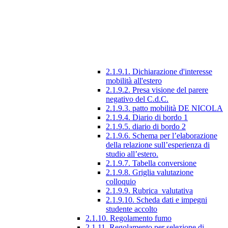
2.1.9.1. Dichiarazione d'interesse
mobilità all'estero
2.1.9.2. Presa visione del parere
negativo del C.d.C.
2.1.9.3. patto mobilità DE NICOLA
2.1.9.4. Diario di bordo 1
2.1.9.5. diario di bordo 2
2.1.9.6. Schema per l’elaborazione
della relazione sull’esperienza di
studio all’estero.
2.1.9.7. Tabella conversione
2.1.9.8. Griglia valutazione
colloquio
2.1.9.9. Rubrica_valutativa
2.1.9.10. Scheda dati e impegni
studente accolto
2.1.10. Regolamento fumo
2.1.11. Regolamento per selezione di