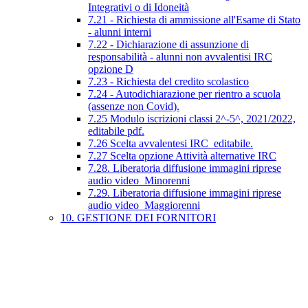
Integrativi o di Idoneità
7.21 - Richiesta di ammissione all'Esame di Stato
- alunni interni
7.22 - Dichiarazione di assunzione di
responsabilità - alunni non avvalentisi IRC
opzione D
7.23 - Richiesta del credito scolastico
7.24 - Autodichiarazione per rientro a scuola
(assenze non Covid).
7.25 Modulo iscrizioni classi 2^-5^, 2021/2022,
editabile pdf.
7.26 Scelta avvalentesi IRC_editabile.
7.27 Scelta opzione Attività alternative IRC
7.28. Liberatoria diffusione immagini riprese
audio video_Minorenni
7.29. Liberatoria diffusione immagini riprese
audio video_Maggiorenni
10. GESTIONE DEI FORNITORI