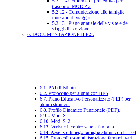
5.2.11 - Conferma di preventivo per
trasporto_MOD A2
5.2.12 - Comunicazione alle famiglie
itinerario di viaggio.
5.2.13 - Piano annuale delle visite e dei
viaggi di istruzione.
6. DOCUMENTAZIONE B.E.S.
6.1. PAI di Istituto
6.2. Protocollo per alunni con BES
6.7. Piano Educativo Personalizzato (PEP) per
alunni stranieri.
6.8. Profilo Dinamico Funzionale (PDF).
6.9. - Mod. S1
6.10. Mod. S_2
6.13. Verbale incontro scuola famiglia.
6.14. Assenso-diniego famiglia alunni con L. 104
6.15. Protocollo somministrazione farmaci_vari