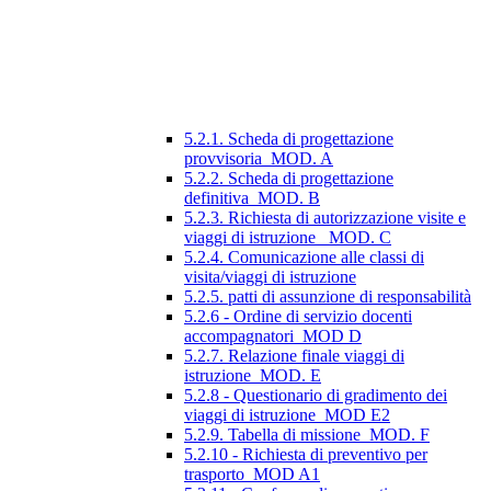
5.2.1. Scheda di progettazione
provvisoria_MOD. A
5.2.2. Scheda di progettazione
definitiva_MOD. B
5.2.3. Richiesta di autorizzazione visite e
viaggi di istruzione_ MOD. C
5.2.4. Comunicazione alle classi di
visita/viaggi di istruzione
5.2.5. patti di assunzione di responsabilità
5.2.6 - Ordine di servizio docenti
accompagnatori_MOD D
5.2.7. Relazione finale viaggi di
istruzione_MOD. E
5.2.8 - Questionario di gradimento dei
viaggi di istruzione_MOD E2
5.2.9. Tabella di missione_MOD. F
5.2.10 - Richiesta di preventivo per
trasporto_MOD A1