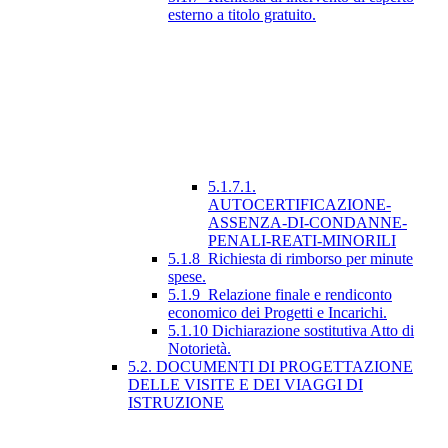
esterno a titolo gratuito.
5.1.7.1.
AUTOCERTIFICAZIONE-
ASSENZA-DI-CONDANNE-
PENALI-REATI-MINORILI
5.1.8_Richiesta di rimborso per minute
spese.
5.1.9_Relazione finale e rendiconto
economico dei Progetti e Incarichi.
5.1.10 Dichiarazione sostitutiva Atto di
Notorietà.
5.2. DOCUMENTI DI PROGETTAZIONE
DELLE VISITE E DEI VIAGGI DI
ISTRUZIONE