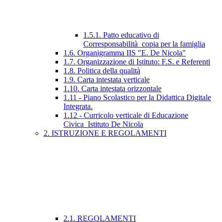
1.5.1. Patto educativo di
Corresponsabilità_copia per la famiglia
1.6. Organigramma IIS "E. De Nicola"
1.7. Organizzazione di Istituto: F.S. e Referenti
1.8. Politica della qualità
1.9. Carta intestata verticale
1.10. Carta intestata orizzontale
1.11 - Piano Scolastico per la Didattica Digitale
Integrata.
1.12 - Curricolo verticale di Educazione
Civica_Istituto De Nicola
2. ISTRUZIONE E REGOLAMENTI
2.1. REGOLAMENTI