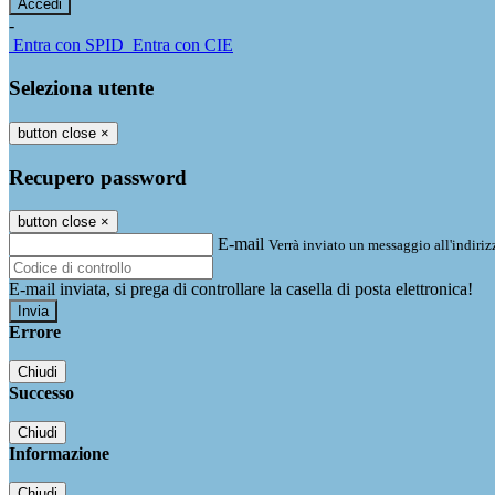
-
Entra con SPID
Entra con CIE
Seleziona utente
button close
×
Recupero password
button close
×
E-mail
Verrà inviato un messaggio all'indirizz
E-mail inviata, si prega di controllare la casella di posta elettronica!
Errore
Chiudi
Successo
Chiudi
Informazione
Chiudi