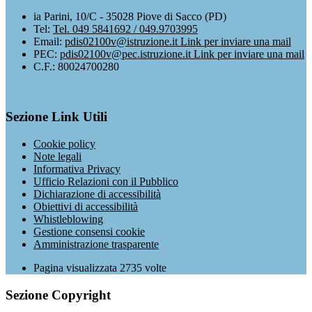
ia Parini, 10/C - 35028 Piove di Sacco (PD)
Tel:
Tel. 049 5841692 / 049.9703995
Email:
pdis02100v@istruzione.it
Link per inviare una mail
PEC:
pdis02100v@pec.istruzione.it
Link per inviare una mail
C.F.: 80024700280
Sezione Link Utili
Cookie policy
Note legali
Informativa Privacy
Ufficio Relazioni con il Pubblico
Dichiarazione di accessibilità
Obiettivi di accessibilità
Whistleblowing
Gestione consensi cookie
Amministrazione trasparente
Pagina visualizzata
2735
volte
Sezione Copyright