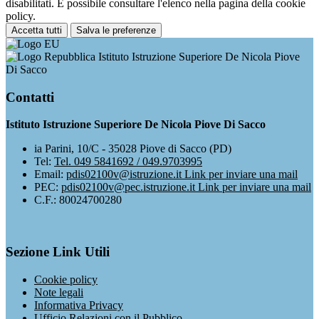
disabilitati. È possibile consultare l'elenco nella pagina della cookie
policy.
Accetta tutti
Salva le preferenze
Istituto Istruzione Superiore De Nicola Piove
Di Sacco
Contatti
Istituto Istruzione Superiore De Nicola Piove Di Sacco
ia Parini, 10/C - 35028 Piove di Sacco (PD)
Tel:
Tel. 049 5841692 / 049.9703995
Email:
pdis02100v@istruzione.it
Link per inviare una mail
PEC:
pdis02100v@pec.istruzione.it
Link per inviare una mail
C.F.: 80024700280
Sezione Link Utili
Cookie policy
Note legali
Informativa Privacy
Ufficio Relazioni con il Pubblico