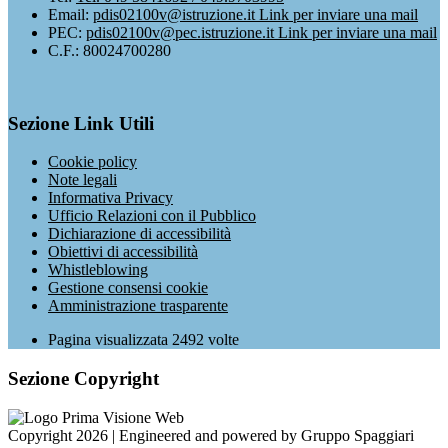
Email:
pdis02100v@istruzione.it
Link per inviare una mail
PEC:
pdis02100v@pec.istruzione.it
Link per inviare una mail
C.F.: 80024700280
Sezione Link Utili
Cookie policy
Note legali
Informativa Privacy
Ufficio Relazioni con il Pubblico
Dichiarazione di accessibilità
Obiettivi di accessibilità
Whistleblowing
Gestione consensi cookie
Amministrazione trasparente
Pagina visualizzata
2492
volte
Sezione Copyright
Copyright 2026 | Engineered and powered by Gruppo Spaggiari