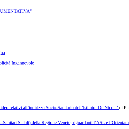
 AUMENTATIVA"
gna
blicità Ingannevole
ideo relativi all’indirizzo Socio-Sanitario dell’Istituto ‘De Nicola’
di Pi
io-Sanitari Statali) della Regione Veneto, riguardanti l’ASL e l’Orienta