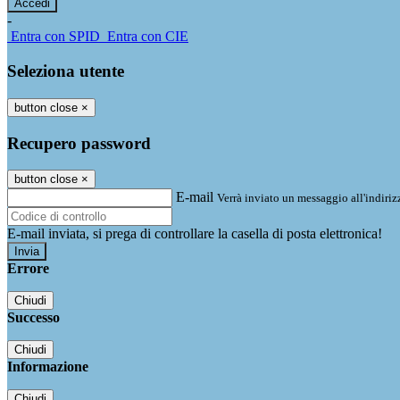
-
Entra con SPID
Entra con CIE
Seleziona utente
button close
×
Recupero password
button close
×
E-mail
Verrà inviato un messaggio all'indirizz
E-mail inviata, si prega di controllare la casella di posta elettronica!
Errore
Chiudi
Successo
Chiudi
Informazione
Chiudi