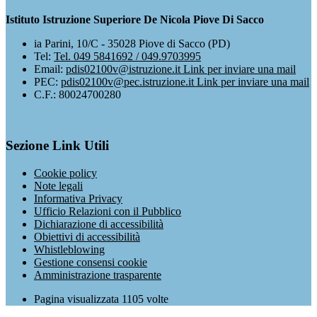
Istituto Istruzione Superiore De Nicola Piove Di Sacco
ia Parini, 10/C - 35028 Piove di Sacco (PD)
Tel:
Tel. 049 5841692 / 049.9703995
Email:
pdis02100v@istruzione.it
Link per inviare una mail
PEC:
pdis02100v@pec.istruzione.it
Link per inviare una mail
C.F.: 80024700280
Sezione Link Utili
Cookie policy
Note legali
Informativa Privacy
Ufficio Relazioni con il Pubblico
Dichiarazione di accessibilità
Obiettivi di accessibilità
Whistleblowing
Gestione consensi cookie
Amministrazione trasparente
Pagina visualizzata
1105
volte