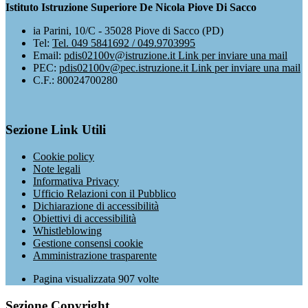
Istituto Istruzione Superiore De Nicola Piove Di Sacco
ia Parini, 10/C - 35028 Piove di Sacco (PD)
Tel:
Tel. 049 5841692 / 049.9703995
Email:
pdis02100v@istruzione.it
Link per inviare una mail
PEC:
pdis02100v@pec.istruzione.it
Link per inviare una mail
C.F.: 80024700280
Sezione Link Utili
Cookie policy
Note legali
Informativa Privacy
Ufficio Relazioni con il Pubblico
Dichiarazione di accessibilità
Obiettivi di accessibilità
Whistleblowing
Gestione consensi cookie
Amministrazione trasparente
Pagina visualizzata
907
volte
Sezione Copyright