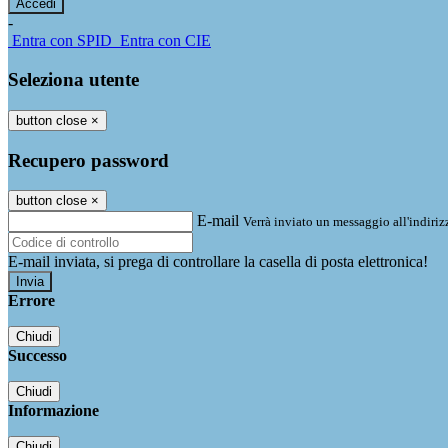
-
Entra con SPID
Entra con CIE
Seleziona utente
button close
×
Recupero password
button close
×
E-mail
Verrà inviato un messaggio all'indirizz
E-mail inviata, si prega di controllare la casella di posta elettronica!
Errore
Chiudi
Successo
Chiudi
Informazione
Chiudi