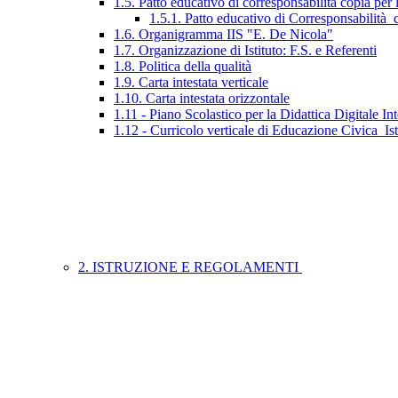
1.5. Patto educativo di corresponsabilità copia per 
1.5.1. Patto educativo di Corresponsabilità_c
1.6. Organigramma IIS "E. De Nicola"
1.7. Organizzazione di Istituto: F.S. e Referenti
1.8. Politica della qualità
1.9. Carta intestata verticale
1.10. Carta intestata orizzontale
1.11 - Piano Scolastico per la Didattica Digitale Int
1.12 - Curricolo verticale di Educazione Civica_Is
2. ISTRUZIONE E REGOLAMENTI