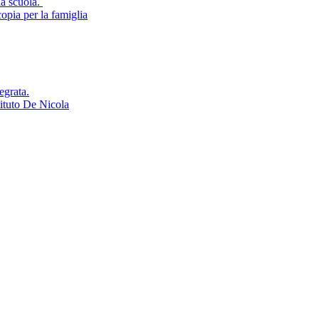
la scuola.
opia per la famiglia
egrata.
tituto De Nicola