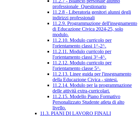
11.2.7 - Bilancio personale alunno
professionale_Questionario
11.2.8 - Liberatoria genitori alunni degli
indirizzi professionali
11.2.9. Programmazione dell'insegnamento
di Educazione Civica 2024-25, solo
modulo.
11.2.10. Modulo curricolo per
l'orientamento classi 1^-2^.
11.2.11. Modulo curricolo per
l'orientamento classi 3^-4^.
11.2.12. Modulo curricolo per
l'orientamento classe 5^.
11.2.13. Linee guida per l'insegnamento
della Educazione Civica - sintesi.
11.2.14. Modulo per la programmazione
delle attività extra-curricolari.
11.2.15. Modello Piano Formativo
Personalizzato Studente atleta di alto
livello.
11.3. PIANI DI LAVORO FINALI