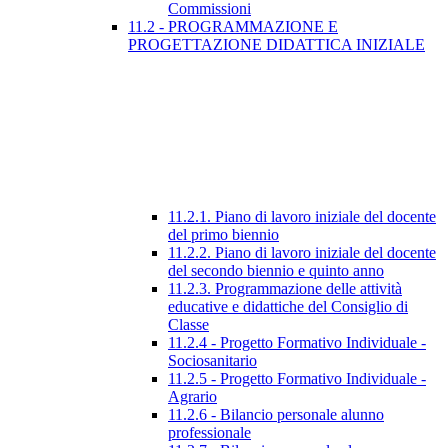
Commissioni
11.2 - PROGRAMMAZIONE E
PROGETTAZIONE DIDATTICA INIZIALE
11.2.1. Piano di lavoro iniziale del docente
del primo biennio
11.2.2. Piano di lavoro iniziale del docente
del secondo biennio e quinto anno
11.2.3. Programmazione delle attività
educative e didattiche del Consiglio di
Classe
11.2.4 - Progetto Formativo Individuale -
Sociosanitario
11.2.5 - Progetto Formativo Individuale -
Agrario
11.2.6 - Bilancio personale alunno
professionale