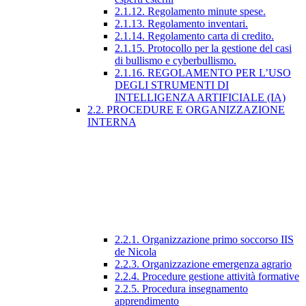
2.1.12. Regolamento minute spese.
2.1.13. Regolamento inventari.
2.1.14. Regolamento carta di credito.
2.1.15. Protocollo per la gestione del casi
di bullismo e cyberbullismo.
2.1.16. REGOLAMENTO PER L’USO
DEGLI STRUMENTI DI
INTELLIGENZA ARTIFICIALE (IA)
2.2. PROCEDURE E ORGANIZZAZIONE
INTERNA
2.2.1. Organizzazione primo soccorso IIS
de Nicola
2.2.3. Organizzazione emergenza agrario
2.2.4. Procedure gestione attività formative
2.2.5. Procedura insegnamento
apprendimento