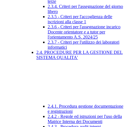
terze
2.3.4. Criteri per l'assegnazione del giorno
libero
2.3.5 - Criteri per l'accoglienza delle
iscrizioni alla classe 1
2.3.6 - Criteri per l'assegnazione incarico
Docente orientatore e a tutor per
l'orientamento A.S. 2024/25
2.3.7 - Criteri per l'utilizzo dei laboratori
informatici
2.4. PROCEDURE PER LA GESTIONE DEL
SISTEMA QUALITA'
2.4.1. Procedura gestione documentazione
e registrazioni
2.4.2 - Regole ed istruzioni per l'uso della
Matrice Interna dei Documenti
2.4.3 - Procedura audit interni