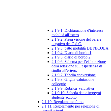
2.1.9.1. Dichiarazione d'interesse
mobilità all'estero
2.1.9.2. Presa visione del parere
negativo del C.d.C.
2.1.9.3. patto mobilità DE NICOLA
2.1.9.4. Diario di bordo 1
2.1.9.5. diario di bordo 2
2.1.9.6. Schema per l’elaborazione
della relazione sull’esperienza di
studio all’estero.
2.1.9.7. Tabella conversione
2.1.9.8. Griglia valutazione
colloquio
2.1.9.9. Rubrica_valutativa
2.1.9.10. Scheda dati e impegni
studente accolto
2.1.10. Regolamento fumo
2.1.11. Regolamento per selezione di
esperti esterni