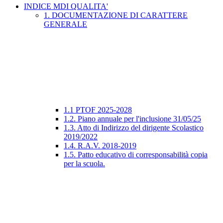
INDICE MDI QUALITA'
1. DOCUMENTAZIONE DI CARATTERE
GENERALE
1.1 PTOF 2025-2028
1.2. Piano annuale per l'inclusione 31/05/25
1.3. Atto di Indirizzo del dirigente Scolastico
2019/2022
1.4. R.A.V. 2018-2019
1.5. Patto educativo di corresponsabilità copia
per la scuola.