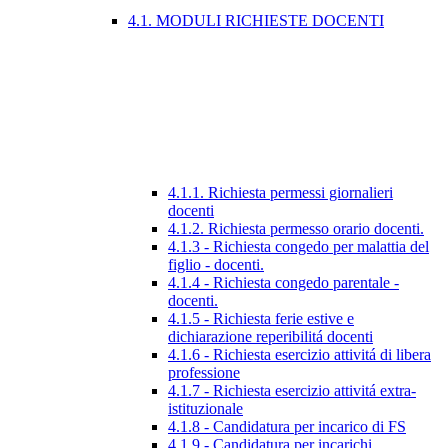
4.1. MODULI RICHIESTE DOCENTI
4.1.1. Richiesta permessi giornalieri
docenti
4.1.2. Richiesta permesso orario docenti.
4.1.3 - Richiesta congedo per malattia del
figlio - docenti.
4.1.4 - Richiesta congedo parentale -
docenti.
4.1.5 - Richiesta ferie estive e
dichiarazione reperibilitá docenti
4.1.6 - Richiesta esercizio attivitá di libera
professione
4.1.7 - Richiesta esercizio attivitá extra-
istituzionale
4.1.8 - Candidatura per incarico di FS
4.1.9 - Candidatura per incarichi