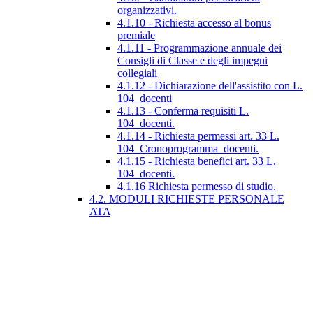
organizzativi.
4.1.10 - Richiesta accesso al bonus
premiale
4.1.11 - Programmazione annuale dei
Consigli di Classe e degli impegni
collegiali
4.1.12 - Dichiarazione dell'assistito con L.
104_docenti
4.1.13 - Conferma requisiti L.
104_docenti.
4.1.14 - Richiesta permessi art. 33 L.
104_Cronoprogramma_docenti.
4.1.15 - Richiesta benefici art. 33 L.
104_docenti.
4.1.16 Richiesta permesso di studio.
4.2. MODULI RICHIESTE PERSONALE
ATA