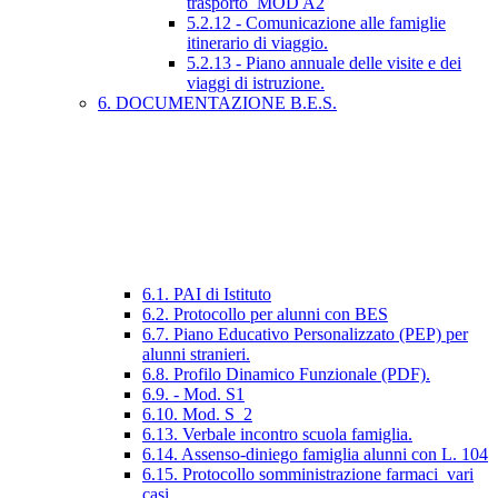
trasporto_MOD A2
5.2.12 - Comunicazione alle famiglie
itinerario di viaggio.
5.2.13 - Piano annuale delle visite e dei
viaggi di istruzione.
6. DOCUMENTAZIONE B.E.S.
6.1. PAI di Istituto
6.2. Protocollo per alunni con BES
6.7. Piano Educativo Personalizzato (PEP) per
alunni stranieri.
6.8. Profilo Dinamico Funzionale (PDF).
6.9. - Mod. S1
6.10. Mod. S_2
6.13. Verbale incontro scuola famiglia.
6.14. Assenso-diniego famiglia alunni con L. 104
6.15. Protocollo somministrazione farmaci_vari
casi.