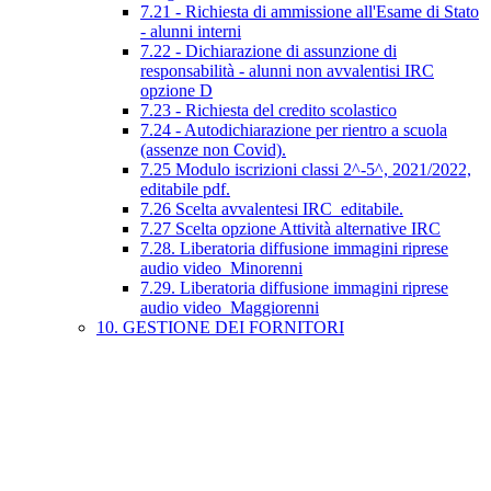
7.21 - Richiesta di ammissione all'Esame di Stato
- alunni interni
7.22 - Dichiarazione di assunzione di
responsabilità - alunni non avvalentisi IRC
opzione D
7.23 - Richiesta del credito scolastico
7.24 - Autodichiarazione per rientro a scuola
(assenze non Covid).
7.25 Modulo iscrizioni classi 2^-5^, 2021/2022,
editabile pdf.
7.26 Scelta avvalentesi IRC_editabile.
7.27 Scelta opzione Attività alternative IRC
7.28. Liberatoria diffusione immagini riprese
audio video_Minorenni
7.29. Liberatoria diffusione immagini riprese
audio video_Maggiorenni
10. GESTIONE DEI FORNITORI