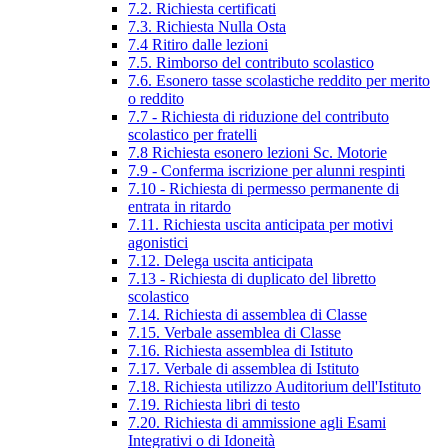
7.2. Richiesta certificati
7.3. Richiesta Nulla Osta
7.4 Ritiro dalle lezioni
7.5. Rimborso del contributo scolastico
7.6. Esonero tasse scolastiche reddito per merito
o reddito
7.7 - Richiesta di riduzione del contributo
scolastico per fratelli
7.8 Richiesta esonero lezioni Sc. Motorie
7.9 - Conferma iscrizione per alunni respinti
7.10 - Richiesta di permesso permanente di
entrata in ritardo
7.11. Richiesta uscita anticipata per motivi
agonistici
7.12. Delega uscita anticipata
7.13 - Richiesta di duplicato del libretto
scolastico
7.14. Richiesta di assemblea di Classe
7.15. Verbale assemblea di Classe
7.16. Richiesta assemblea di Istituto
7.17. Verbale di assemblea di Istituto
7.18. Richiesta utilizzo Auditorium dell'Istituto
7.19. Richiesta libri di testo
7.20. Richiesta di ammissione agli Esami
Integrativi o di Idoneità