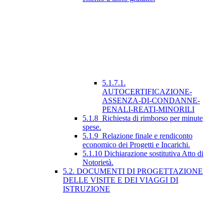
5.1.7.1.
AUTOCERTIFICAZIONE-
ASSENZA-DI-CONDANNE-
PENALI-REATI-MINORILI
5.1.8_Richiesta di rimborso per minute
spese.
5.1.9_Relazione finale e rendiconto
economico dei Progetti e Incarichi.
5.1.10 Dichiarazione sostitutiva Atto di
Notorietà.
5.2. DOCUMENTI DI PROGETTAZIONE
DELLE VISITE E DEI VIAGGI DI
ISTRUZIONE