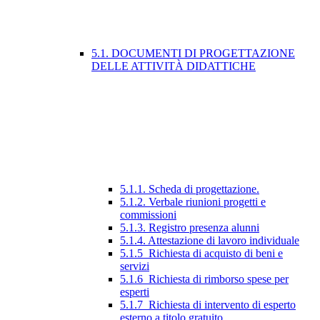
5.1. DOCUMENTI DI PROGETTAZIONE
DELLE ATTIVITÀ DIDATTICHE
5.1.1. Scheda di progettazione.
5.1.2. Verbale riunioni progetti e
commissioni
5.1.3. Registro presenza alunni
5.1.4. Attestazione di lavoro individuale
5.1.5_Richiesta di acquisto di beni e
servizi
5.1.6_Richiesta di rimborso spese per
esperti
5.1.7_Richiesta di intervento di esperto
esterno a titolo gratuito.