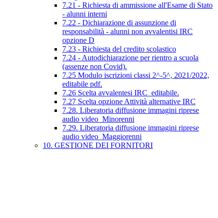
7.21 - Richiesta di ammissione all'Esame di Stato
- alunni interni
7.22 - Dichiarazione di assunzione di
responsabilità - alunni non avvalentisi IRC
opzione D
7.23 - Richiesta del credito scolastico
7.24 - Autodichiarazione per rientro a scuola
(assenze non Covid).
7.25 Modulo iscrizioni classi 2^-5^, 2021/2022,
editabile pdf.
7.26 Scelta avvalentesi IRC_editabile.
7.27 Scelta opzione Attività alternative IRC
7.28. Liberatoria diffusione immagini riprese
audio video_Minorenni
7.29. Liberatoria diffusione immagini riprese
audio video_Maggiorenni
10. GESTIONE DEI FORNITORI