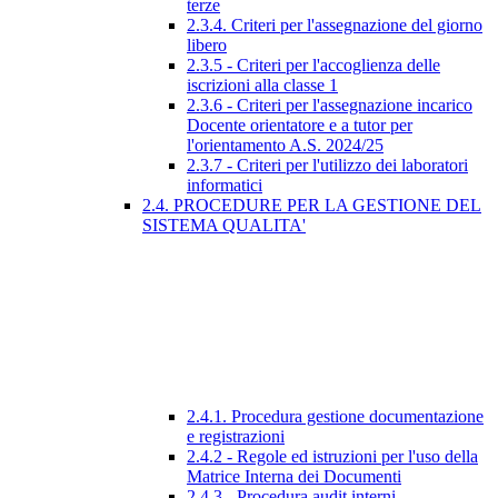
terze
2.3.4. Criteri per l'assegnazione del giorno
libero
2.3.5 - Criteri per l'accoglienza delle
iscrizioni alla classe 1
2.3.6 - Criteri per l'assegnazione incarico
Docente orientatore e a tutor per
l'orientamento A.S. 2024/25
2.3.7 - Criteri per l'utilizzo dei laboratori
informatici
2.4. PROCEDURE PER LA GESTIONE DEL
SISTEMA QUALITA'
2.4.1. Procedura gestione documentazione
e registrazioni
2.4.2 - Regole ed istruzioni per l'uso della
Matrice Interna dei Documenti
2.4.3 - Procedura audit interni