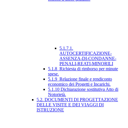
5.1.7.1.
AUTOCERTIFICAZIONE-
ASSENZA-DI-CONDANNE-
PENALI-REATI-MINORILI
5.1.8_Richiesta di rimborso per minute
spese.
5.1.9_Relazione finale e rendiconto
economico dei Progetti e Incarichi.
5.1.10 Dichiarazione sostitutiva Atto di
Notorietà.
5.2. DOCUMENTI DI PROGETTAZIONE
DELLE VISITE E DEI VIAGGI DI
ISTRUZIONE