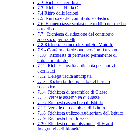
7.2. Richiesta certificati
7.3. Richiesta Nulla Osta
7.4 Ritiro dalle lezioni
7.5. Rimborso del contributo scolastico
7.6. Esonero tasse scolastiche reddito per merito
o reddito
7.7 - Richiesta di riduzione del contributo
scolastico per fratelli
7.8 Richiesta esonero lezioni Sc. Motorie
7.9 - Conferma iscrizione per alunni respinti
7.10 - Richiesta di permesso permanente di
entrata in ritardo
7.11. Richiesta uscita anticipata per motivi
agonistici
7.12. Delega uscita anticipata
7.13 - Richiesta di duplicato del libretto
scolastico
7.14. Richiesta di assemblea di Classe
7.15. Verbale assemblea di Classe
7.16. Richiesta assemblea di Istituto
7.17. Verbale di assemblea di Istituto
7.18. Richiesta utilizzo Auditorium dell'Istituto
7.19. Richiesta libri di testo
7.20. Richiesta di ammissione agli Esami
Integrativi o di Idoneità