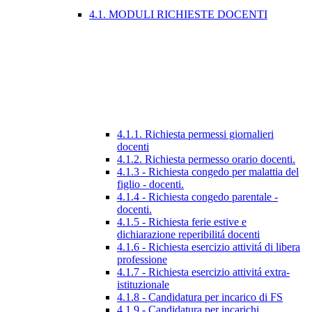
4.1. MODULI RICHIESTE DOCENTI
4.1.1. Richiesta permessi giornalieri
docenti
4.1.2. Richiesta permesso orario docenti.
4.1.3 - Richiesta congedo per malattia del
figlio - docenti.
4.1.4 - Richiesta congedo parentale -
docenti.
4.1.5 - Richiesta ferie estive e
dichiarazione reperibilitá docenti
4.1.6 - Richiesta esercizio attivitá di libera
professione
4.1.7 - Richiesta esercizio attivitá extra-
istituzionale
4.1.8 - Candidatura per incarico di FS
4.1.9 - Candidatura per incarichi