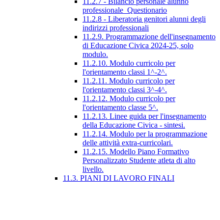
11.2.7 - Bilancio personale alunno
professionale_Questionario
11.2.8 - Liberatoria genitori alunni degli
indirizzi professionali
11.2.9. Programmazione dell'insegnamento
di Educazione Civica 2024-25, solo
modulo.
11.2.10. Modulo curricolo per
l'orientamento classi 1^-2^.
11.2.11. Modulo curricolo per
l'orientamento classi 3^-4^.
11.2.12. Modulo curricolo per
l'orientamento classe 5^.
11.2.13. Linee guida per l'insegnamento
della Educazione Civica - sintesi.
11.2.14. Modulo per la programmazione
delle attività extra-curricolari.
11.2.15. Modello Piano Formativo
Personalizzato Studente atleta di alto
livello.
11.3. PIANI DI LAVORO FINALI