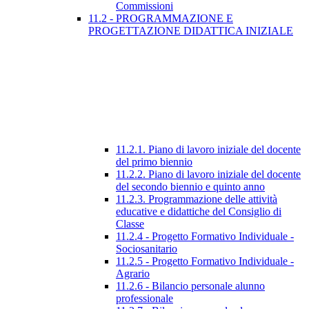
Commissioni
11.2 - PROGRAMMAZIONE E
PROGETTAZIONE DIDATTICA INIZIALE
11.2.1. Piano di lavoro iniziale del docente
del primo biennio
11.2.2. Piano di lavoro iniziale del docente
del secondo biennio e quinto anno
11.2.3. Programmazione delle attività
educative e didattiche del Consiglio di
Classe
11.2.4 - Progetto Formativo Individuale -
Sociosanitario
11.2.5 - Progetto Formativo Individuale -
Agrario
11.2.6 - Bilancio personale alunno
professionale