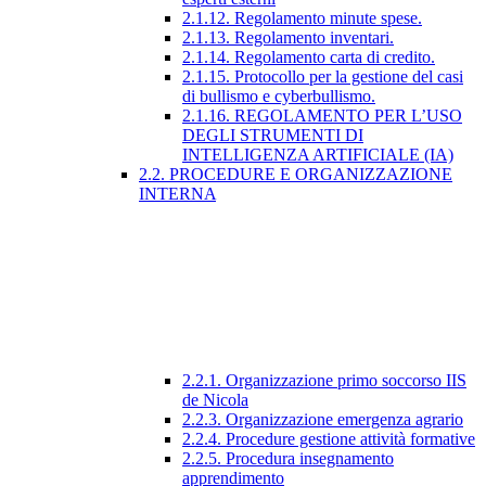
2.1.12. Regolamento minute spese.
2.1.13. Regolamento inventari.
2.1.14. Regolamento carta di credito.
2.1.15. Protocollo per la gestione del casi
di bullismo e cyberbullismo.
2.1.16. REGOLAMENTO PER L’USO
DEGLI STRUMENTI DI
INTELLIGENZA ARTIFICIALE (IA)
2.2. PROCEDURE E ORGANIZZAZIONE
INTERNA
2.2.1. Organizzazione primo soccorso IIS
de Nicola
2.2.3. Organizzazione emergenza agrario
2.2.4. Procedure gestione attività formative
2.2.5. Procedura insegnamento
apprendimento