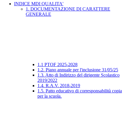
INDICE MDI QUALITA'
1. DOCUMENTAZIONE DI CARATTERE
GENERALE
1.1 PTOF 2025-2028
1.2. Piano annuale per l'inclusione 31/05/25
1.3. Atto di Indirizzo del dirigente Scolastico
2019/2022
1.4. R.A.V. 2018-2019
1.5. Patto educativo di corresponsabilità copia
per la scuola.