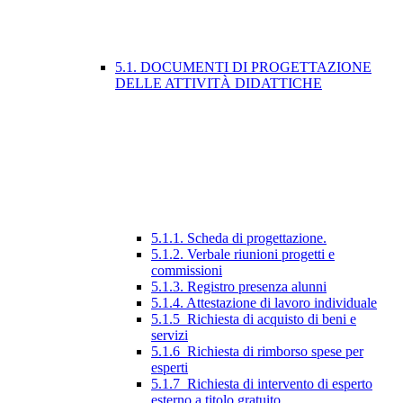
5.1. DOCUMENTI DI PROGETTAZIONE
DELLE ATTIVITÀ DIDATTICHE
5.1.1. Scheda di progettazione.
5.1.2. Verbale riunioni progetti e
commissioni
5.1.3. Registro presenza alunni
5.1.4. Attestazione di lavoro individuale
5.1.5_Richiesta di acquisto di beni e
servizi
5.1.6_Richiesta di rimborso spese per
esperti
5.1.7_Richiesta di intervento di esperto
esterno a titolo gratuito.