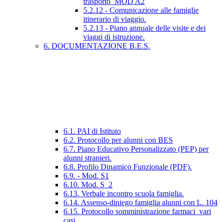
trasporto_MOD A2
5.2.12 - Comunicazione alle famiglie
itinerario di viaggio.
5.2.13 - Piano annuale delle visite e dei
viaggi di istruzione.
6. DOCUMENTAZIONE B.E.S.
6.1. PAI di Istituto
6.2. Protocollo per alunni con BES
6.7. Piano Educativo Personalizzato (PEP) per
alunni stranieri.
6.8. Profilo Dinamico Funzionale (PDF).
6.9. - Mod. S1
6.10. Mod. S_2
6.13. Verbale incontro scuola famiglia.
6.14. Assenso-diniego famiglia alunni con L. 104
6.15. Protocollo somministrazione farmaci_vari
casi.