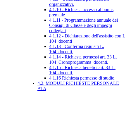
organizzativi.
4.1.10 - Richiesta accesso al bonus
premiale
4.1.11 - Programmazione annuale dei
Consigli di Classe e degli impegni
collegiali
4.1.12 - Dichiarazione dell'assistito con L.
104_docenti
4.1.13 - Conferma requisiti L.
104_docenti.
4.1.14 - Richiesta permessi art. 33 L.
104_Cronoprogramma_docenti.
4.1.15 - Richiesta benefici art. 33 L.
104_docenti.
4.1.16 Richiesta permesso di studio.
4.2. MODULI RICHIESTE PERSONALE
ATA