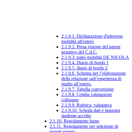
2.1.9.1. Dichiarazione d'interesse
mobilità all'estero
2.1.9.2. Presa visione del parere
negativo del C.d.C.
2.1.9.3. patto mobilità DE NICOLA
2.1.9.4. Diario di bordo 1
2.1.9.5. diario di bordo 2
2.1.9.6. Schema per l’elaborazione
della relazione sull’esperienza di
studio all’estero.
2.1.9.7. Tabella conversione
2.1.9.8. Griglia valutazione
colloquio
2.1.9.9. Rubrica_valutativa
2.1.9.10. Scheda dati e impegni
studente accolto
2.1.10. Regolamento fumo
2.1.11. Regolamento per selezione di
esperti esterni