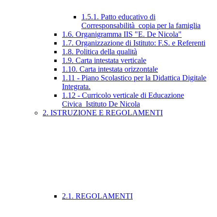
1.5.1. Patto educativo di
Corresponsabilità_copia per la famiglia
1.6. Organigramma IIS "E. De Nicola"
1.7. Organizzazione di Istituto: F.S. e Referenti
1.8. Politica della qualità
1.9. Carta intestata verticale
1.10. Carta intestata orizzontale
1.11 - Piano Scolastico per la Didattica Digitale
Integrata.
1.12 - Curricolo verticale di Educazione
Civica_Istituto De Nicola
2. ISTRUZIONE E REGOLAMENTI
2.1. REGOLAMENTI