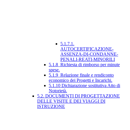
5.1.7.1.
AUTOCERTIFICAZIONE-
ASSENZA-DI-CONDANNE-
PENALI-REATI-MINORILI
5.1.8_Richiesta di rimborso per minute
spese.
5.1.9_Relazione finale e rendiconto
economico dei Progetti e Incarichi.
5.1.10 Dichiarazione sostitutiva Atto di
Notorietà.
5.2. DOCUMENTI DI PROGETTAZIONE
DELLE VISITE E DEI VIAGGI DI
ISTRUZIONE