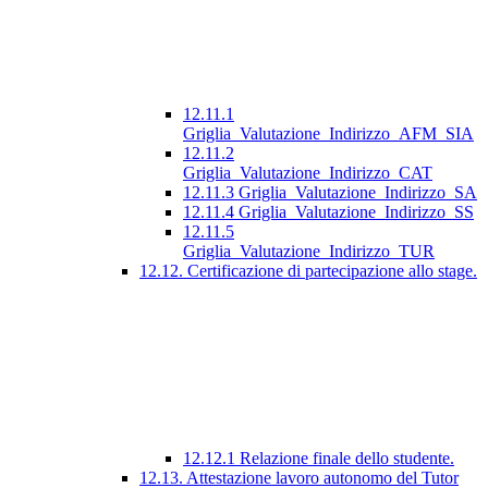
12.11.1
Griglia_Valutazione_Indirizzo_AFM_SIA
12.11.2
Griglia_Valutazione_Indirizzo_CAT
12.11.3 Griglia_Valutazione_Indirizzo_SA
12.11.4 Griglia_Valutazione_Indirizzo_SS
12.11.5
Griglia_Valutazione_Indirizzo_TUR
12.12. Certificazione di partecipazione allo stage.
12.12.1 Relazione finale dello studente.
12.13. Attestazione lavoro autonomo del Tutor