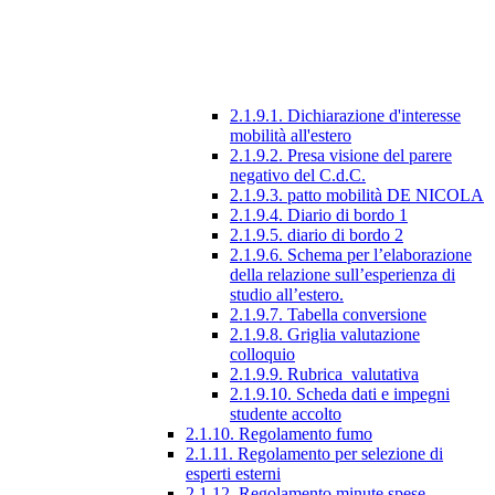
2.1.9.1. Dichiarazione d'interesse
mobilità all'estero
2.1.9.2. Presa visione del parere
negativo del C.d.C.
2.1.9.3. patto mobilità DE NICOLA
2.1.9.4. Diario di bordo 1
2.1.9.5. diario di bordo 2
2.1.9.6. Schema per l’elaborazione
della relazione sull’esperienza di
studio all’estero.
2.1.9.7. Tabella conversione
2.1.9.8. Griglia valutazione
colloquio
2.1.9.9. Rubrica_valutativa
2.1.9.10. Scheda dati e impegni
studente accolto
2.1.10. Regolamento fumo
2.1.11. Regolamento per selezione di
esperti esterni
2.1.12. Regolamento minute spese.