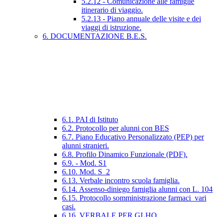
5.2.12 - Comunicazione alle famiglie
itinerario di viaggio.
5.2.13 - Piano annuale delle visite e dei
viaggi di istruzione.
6. DOCUMENTAZIONE B.E.S.
6.1. PAI di Istituto
6.2. Protocollo per alunni con BES
6.7. Piano Educativo Personalizzato (PEP) per
alunni stranieri.
6.8. Profilo Dinamico Funzionale (PDF).
6.9. - Mod. S1
6.10. Mod. S_2
6.13. Verbale incontro scuola famiglia.
6.14. Assenso-diniego famiglia alunni con L. 104
6.15. Protocollo somministrazione farmaci_vari
casi.
6.16. VERBALE PER GLHO