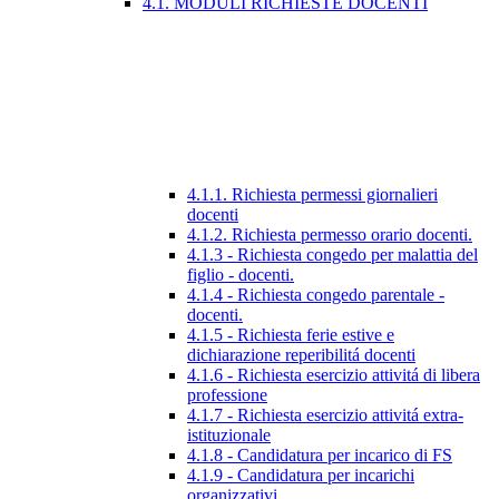
4.1. MODULI RICHIESTE DOCENTI
4.1.1. Richiesta permessi giornalieri
docenti
4.1.2. Richiesta permesso orario docenti.
4.1.3 - Richiesta congedo per malattia del
figlio - docenti.
4.1.4 - Richiesta congedo parentale -
docenti.
4.1.5 - Richiesta ferie estive e
dichiarazione reperibilitá docenti
4.1.6 - Richiesta esercizio attivitá di libera
professione
4.1.7 - Richiesta esercizio attivitá extra-
istituzionale
4.1.8 - Candidatura per incarico di FS
4.1.9 - Candidatura per incarichi
organizzativi.