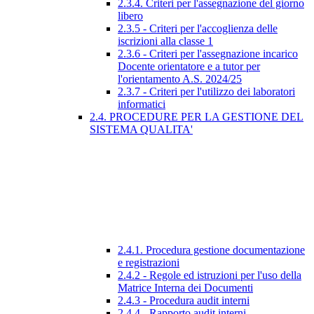
2.3.4. Criteri per l'assegnazione del giorno
libero
2.3.5 - Criteri per l'accoglienza delle
iscrizioni alla classe 1
2.3.6 - Criteri per l'assegnazione incarico
Docente orientatore e a tutor per
l'orientamento A.S. 2024/25
2.3.7 - Criteri per l'utilizzo dei laboratori
informatici
2.4. PROCEDURE PER LA GESTIONE DEL
SISTEMA QUALITA'
2.4.1. Procedura gestione documentazione
e registrazioni
2.4.2 - Regole ed istruzioni per l'uso della
Matrice Interna dei Documenti
2.4.3 - Procedura audit interni
2.4.4 - Rapporto audit interni