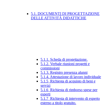
5.1. DOCUMENTI DI PROGETTAZIONE
DELLE ATTIVITÀ DIDATTICHE
5.1.1. Scheda di progettazione.
5.1.2. Verbale riunioni progetti e
commissioni
5.1.3. Registro presenza alunni
5.1.4. Attestazione di lavoro individuale
5.1.5_Richiesta di acquisto di beni e
servizi
5.1.6_Richiesta di rimborso spese per
esperti
5.1.7_Richiesta di intervento di esperto
esterno a titolo gratuito.