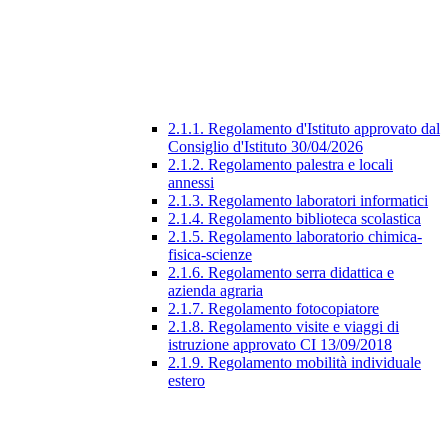
2.1.1. Regolamento d'Istituto approvato dal
Consiglio d'Istituto 30/04/2026
2.1.2. Regolamento palestra e locali
annessi
2.1.3. Regolamento laboratori informatici
2.1.4. Regolamento biblioteca scolastica
2.1.5. Regolamento laboratorio chimica-
fisica-scienze
2.1.6. Regolamento serra didattica e
azienda agraria
2.1.7. Regolamento fotocopiatore
2.1.8. Regolamento visite e viaggi di
istruzione approvato CI 13/09/2018
2.1.9. Regolamento mobilità individuale
estero