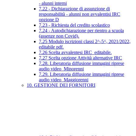
- alunni interni
7.22 - Dichiarazione di assunzione di
responsabilità - alunni non avvalentisi IRC
opzione D
7.23 - Richiesta del credito scolastico
7.24 - Autodichiarazione per rientro a scuola
(assenze non Covid).
7.25 Modulo iscrizioni classi 2^-5^, 2021/2022,
editabile pdf.
7.26 Scelta avvalentesi IRC_editabile.
7.27 Scelta opzione Attività alternative IRC
7.28. Liberatoria diffusione immagini riprese
audio video_Minorenni
7.29. Liberatoria diffusione immagini riprese
audio video_Maggiorenni
10. GESTIONE DEI FORNITORI