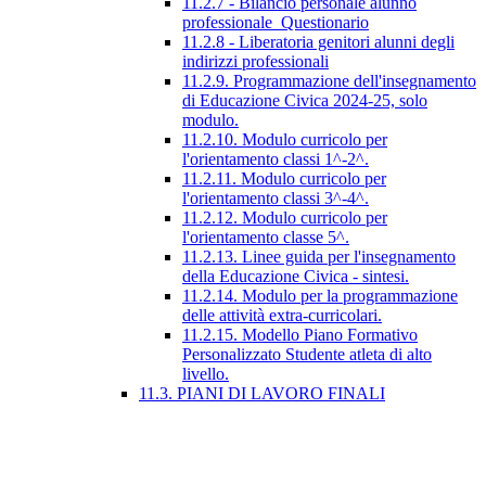
11.2.7 - Bilancio personale alunno
professionale_Questionario
11.2.8 - Liberatoria genitori alunni degli
indirizzi professionali
11.2.9. Programmazione dell'insegnamento
di Educazione Civica 2024-25, solo
modulo.
11.2.10. Modulo curricolo per
l'orientamento classi 1^-2^.
11.2.11. Modulo curricolo per
l'orientamento classi 3^-4^.
11.2.12. Modulo curricolo per
l'orientamento classe 5^.
11.2.13. Linee guida per l'insegnamento
della Educazione Civica - sintesi.
11.2.14. Modulo per la programmazione
delle attività extra-curricolari.
11.2.15. Modello Piano Formativo
Personalizzato Studente atleta di alto
livello.
11.3. PIANI DI LAVORO FINALI