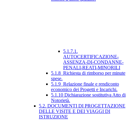
5.1.7.1.
AUTOCERTIFICAZIONE-
ASSENZA-DI-CONDANNE-
PENALI-REATI-MINORILI
5.1.8_Richiesta di rimborso per minute
spese.
5.1.9_Relazione finale e rendiconto
economico dei Progetti e Incarichi.
5.1.10 Dichiarazione sostitutiva Atto di
Notorietà.
5.2. DOCUMENTI DI PROGETTAZIONE
DELLE VISITE E DEI VIAGGI DI
ISTRUZIONE