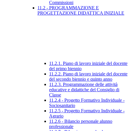
Commissioni
11.2 - PROGRAMMAZIONE E
PROGETTAZIONE DIDATTICA INIZIALE
11.2.1. Piano di lavoro iniziale del docente
del primo biennio
11.2.2. Piano di lavoro iniziale del docente
del secondo biennio e quinto anno
11.2.3. Programmazione delle attività
educative e didattiche del Consiglio di
Classe
11.2.4 - Progetto Formativo Individuale -
Sociosanitario
11.2.5 - Progetto Formativo Individuale -
Agrario
11.2.6 - Bilancio personale alunno
professionale