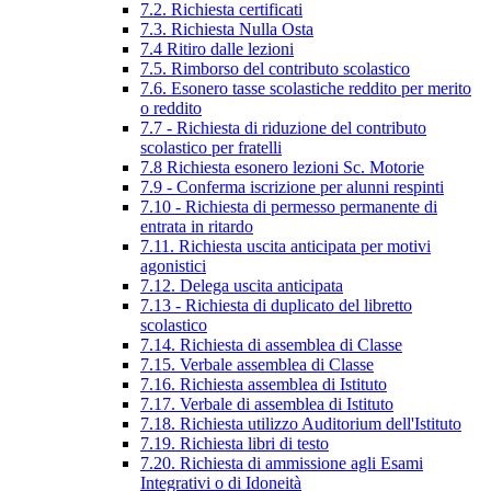
7.2. Richiesta certificati
7.3. Richiesta Nulla Osta
7.4 Ritiro dalle lezioni
7.5. Rimborso del contributo scolastico
7.6. Esonero tasse scolastiche reddito per merito
o reddito
7.7 - Richiesta di riduzione del contributo
scolastico per fratelli
7.8 Richiesta esonero lezioni Sc. Motorie
7.9 - Conferma iscrizione per alunni respinti
7.10 - Richiesta di permesso permanente di
entrata in ritardo
7.11. Richiesta uscita anticipata per motivi
agonistici
7.12. Delega uscita anticipata
7.13 - Richiesta di duplicato del libretto
scolastico
7.14. Richiesta di assemblea di Classe
7.15. Verbale assemblea di Classe
7.16. Richiesta assemblea di Istituto
7.17. Verbale di assemblea di Istituto
7.18. Richiesta utilizzo Auditorium dell'Istituto
7.19. Richiesta libri di testo
7.20. Richiesta di ammissione agli Esami
Integrativi o di Idoneità