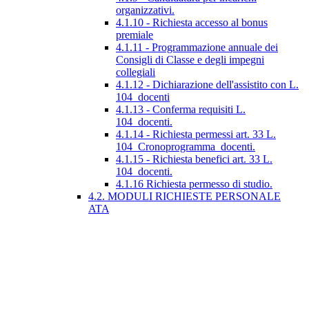
organizzativi.
4.1.10 - Richiesta accesso al bonus
premiale
4.1.11 - Programmazione annuale dei
Consigli di Classe e degli impegni
collegiali
4.1.12 - Dichiarazione dell'assistito con L.
104_docenti
4.1.13 - Conferma requisiti L.
104_docenti.
4.1.14 - Richiesta permessi art. 33 L.
104_Cronoprogramma_docenti.
4.1.15 - Richiesta benefici art. 33 L.
104_docenti.
4.1.16 Richiesta permesso di studio.
4.2. MODULI RICHIESTE PERSONALE
ATA