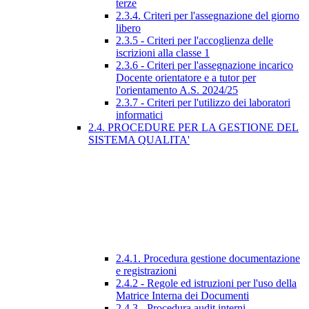
terze
2.3.4. Criteri per l'assegnazione del giorno
libero
2.3.5 - Criteri per l'accoglienza delle
iscrizioni alla classe 1
2.3.6 - Criteri per l'assegnazione incarico
Docente orientatore e a tutor per
l'orientamento A.S. 2024/25
2.3.7 - Criteri per l'utilizzo dei laboratori
informatici
2.4. PROCEDURE PER LA GESTIONE DEL
SISTEMA QUALITA'
2.4.1. Procedura gestione documentazione
e registrazioni
2.4.2 - Regole ed istruzioni per l'uso della
Matrice Interna dei Documenti
2.4.3 - Procedura audit interni