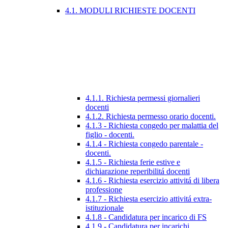
4.1. MODULI RICHIESTE DOCENTI
4.1.1. Richiesta permessi giornalieri
docenti
4.1.2. Richiesta permesso orario docenti.
4.1.3 - Richiesta congedo per malattia del
figlio - docenti.
4.1.4 - Richiesta congedo parentale -
docenti.
4.1.5 - Richiesta ferie estive e
dichiarazione reperibilitá docenti
4.1.6 - Richiesta esercizio attivitá di libera
professione
4.1.7 - Richiesta esercizio attivitá extra-
istituzionale
4.1.8 - Candidatura per incarico di FS
4.1.9 - Candidatura per incarichi