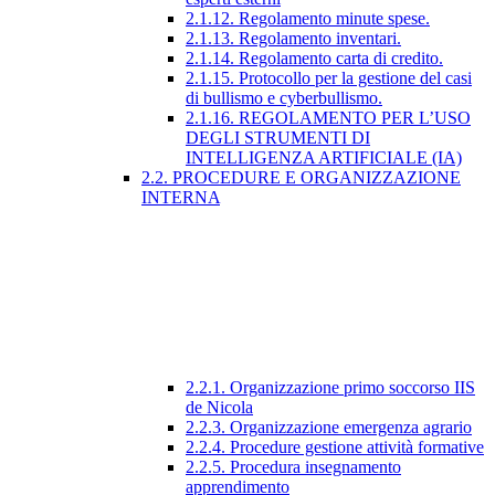
2.1.12. Regolamento minute spese.
2.1.13. Regolamento inventari.
2.1.14. Regolamento carta di credito.
2.1.15. Protocollo per la gestione del casi
di bullismo e cyberbullismo.
2.1.16. REGOLAMENTO PER L’USO
DEGLI STRUMENTI DI
INTELLIGENZA ARTIFICIALE (IA)
2.2. PROCEDURE E ORGANIZZAZIONE
INTERNA
2.2.1. Organizzazione primo soccorso IIS
de Nicola
2.2.3. Organizzazione emergenza agrario
2.2.4. Procedure gestione attività formative
2.2.5. Procedura insegnamento
apprendimento