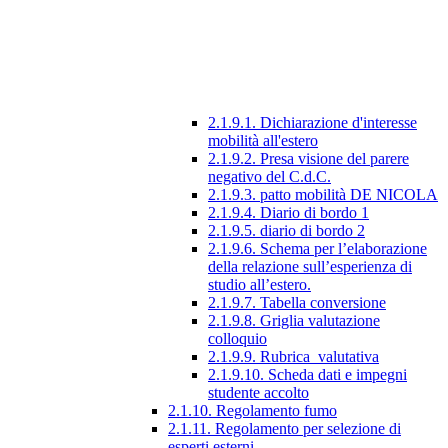
2.1.9.1. Dichiarazione d'interesse
mobilità all'estero
2.1.9.2. Presa visione del parere
negativo del C.d.C.
2.1.9.3. patto mobilità DE NICOLA
2.1.9.4. Diario di bordo 1
2.1.9.5. diario di bordo 2
2.1.9.6. Schema per l’elaborazione
della relazione sull’esperienza di
studio all’estero.
2.1.9.7. Tabella conversione
2.1.9.8. Griglia valutazione
colloquio
2.1.9.9. Rubrica_valutativa
2.1.9.10. Scheda dati e impegni
studente accolto
2.1.10. Regolamento fumo
2.1.11. Regolamento per selezione di
esperti esterni