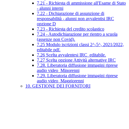
7.21 - Richiesta di ammissione all'Esame di Stato
- alunni interni
7.22 - Dichiarazione di assunzione di
responsabilità - alunni non avvalentisi IRC
opzione D
7.23 - Richiesta del credito scolastico
7.24 - Autodichiarazione per rientro a scuola
(assenze non Covid).
7.25 Modulo iscrizioni classi 2^-5^, 2021/2022,
editabile pdf.
7.26 Scelta avvalentesi IRC_editabile.
7.27 Scelta opzione Attività alternative IRC
7.28. Liberatoria diffusione immagini riprese
audio video_Minorenni
7.29. Liberatoria diffusione immagini riprese
audio video_Maggiorenni
10. GESTIONE DEI FORNITORI