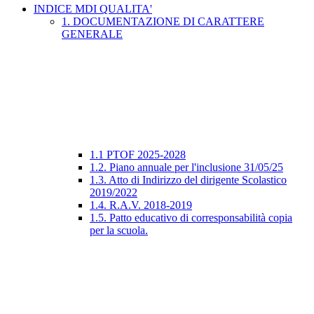
INDICE MDI QUALITA'
1. DOCUMENTAZIONE DI CARATTERE
GENERALE
1.1 PTOF 2025-2028
1.2. Piano annuale per l'inclusione 31/05/25
1.3. Atto di Indirizzo del dirigente Scolastico
2019/2022
1.4. R.A.V. 2018-2019
1.5. Patto educativo di corresponsabilità copia
per la scuola.