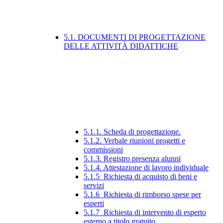
5.1. DOCUMENTI DI PROGETTAZIONE
DELLE ATTIVITÀ DIDATTICHE
5.1.1. Scheda di progettazione.
5.1.2. Verbale riunioni progetti e
commissioni
5.1.3. Registro presenza alunni
5.1.4. Attestazione di lavoro individuale
5.1.5_Richiesta di acquisto di beni e
servizi
5.1.6_Richiesta di rimborso spese per
esperti
5.1.7_Richiesta di intervento di esperto
esterno a titolo gratuito.