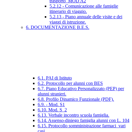
trasporto_MOD A2
5.2.12 - Comunicazione alle famiglie
itinerario di viaggio.
5.2.13 - Piano annuale delle visite e dei
viaggi di istruzione.
6. DOCUMENTAZIONE B.E.S.
6.1. PAI di Istituto
6.2. Protocollo per alunni con BES
6.7. Piano Educativo Personalizzato (PEP) per
alunni stranieri.
6.8. Profilo Dinamico Funzionale (PDF).
6.9. - Mod. S1
6.10. Mod. S_2
6.13. Verbale incontro scuola famiglia.
6.14. Assenso-diniego famiglia alunni con L. 104
6.15. Protocollo somministrazione farmaci_vari
casi.