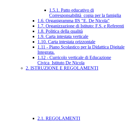
1.5.1. Patto educativo di
Corresponsabilità_copia per la famiglia
1.6. Organigramma IIS "E. De Nicola"
1.7. Organizzazione di Istituto: F.S. e Referenti
1.8. Politica della qualità
1.9. Carta intestata verticale
1.10. Carta intestata orizzontale
1.11 - Piano Scolastico per la Didattica Digitale
Integrata.
1.12 - Curricolo verticale di Educazione
Civica_Istituto De Nicola
2. ISTRUZIONE E REGOLAMENTI
2.1. REGOLAMENTI