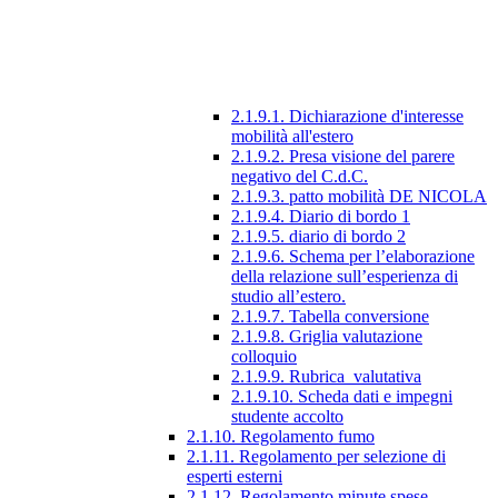
2.1.9.1. Dichiarazione d'interesse
mobilità all'estero
2.1.9.2. Presa visione del parere
negativo del C.d.C.
2.1.9.3. patto mobilità DE NICOLA
2.1.9.4. Diario di bordo 1
2.1.9.5. diario di bordo 2
2.1.9.6. Schema per l’elaborazione
della relazione sull’esperienza di
studio all’estero.
2.1.9.7. Tabella conversione
2.1.9.8. Griglia valutazione
colloquio
2.1.9.9. Rubrica_valutativa
2.1.9.10. Scheda dati e impegni
studente accolto
2.1.10. Regolamento fumo
2.1.11. Regolamento per selezione di
esperti esterni
2.1.12. Regolamento minute spese.