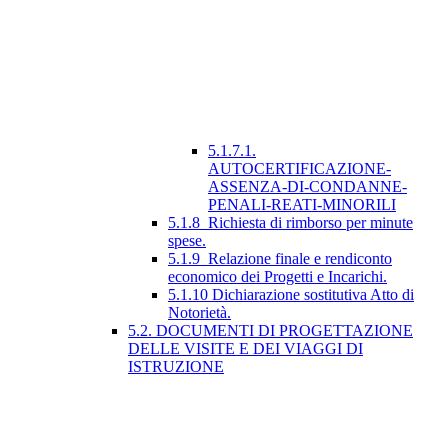
5.1.7.1.
AUTOCERTIFICAZIONE-
ASSENZA-DI-CONDANNE-
PENALI-REATI-MINORILI
5.1.8_Richiesta di rimborso per minute
spese.
5.1.9_Relazione finale e rendiconto
economico dei Progetti e Incarichi.
5.1.10 Dichiarazione sostitutiva Atto di
Notorietà.
5.2. DOCUMENTI DI PROGETTAZIONE
DELLE VISITE E DEI VIAGGI DI
ISTRUZIONE