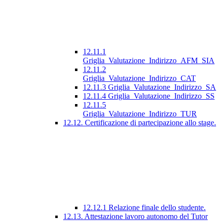
12.11.1
Griglia_Valutazione_Indirizzo_AFM_SIA
12.11.2
Griglia_Valutazione_Indirizzo_CAT
12.11.3 Griglia_Valutazione_Indirizzo_SA
12.11.4 Griglia_Valutazione_Indirizzo_SS
12.11.5
Griglia_Valutazione_Indirizzo_TUR
12.12. Certificazione di partecipazione allo stage.
12.12.1 Relazione finale dello studente.
12.13. Attestazione lavoro autonomo del Tutor