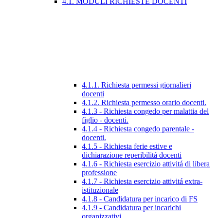
4.1. MODULI RICHIESTE DOCENTI
4.1.1. Richiesta permessi giornalieri
docenti
4.1.2. Richiesta permesso orario docenti.
4.1.3 - Richiesta congedo per malattia del
figlio - docenti.
4.1.4 - Richiesta congedo parentale -
docenti.
4.1.5 - Richiesta ferie estive e
dichiarazione reperibilitá docenti
4.1.6 - Richiesta esercizio attivitá di libera
professione
4.1.7 - Richiesta esercizio attivitá extra-
istituzionale
4.1.8 - Candidatura per incarico di FS
4.1.9 - Candidatura per incarichi
organizzativi.