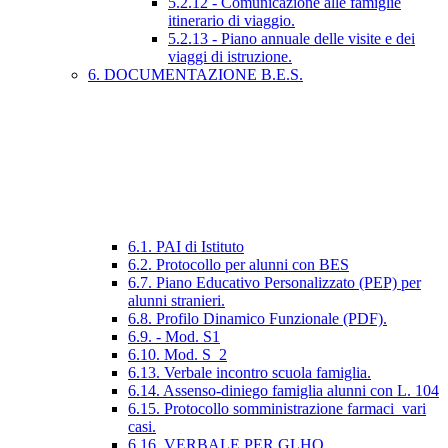
5.2.12 - Comunicazione alle famiglie
itinerario di viaggio.
5.2.13 - Piano annuale delle visite e dei
viaggi di istruzione.
6. DOCUMENTAZIONE B.E.S.
6.1. PAI di Istituto
6.2. Protocollo per alunni con BES
6.7. Piano Educativo Personalizzato (PEP) per
alunni stranieri.
6.8. Profilo Dinamico Funzionale (PDF).
6.9. - Mod. S1
6.10. Mod. S_2
6.13. Verbale incontro scuola famiglia.
6.14. Assenso-diniego famiglia alunni con L. 104
6.15. Protocollo somministrazione farmaci_vari
casi.
6.16. VERBALE PER GLHO