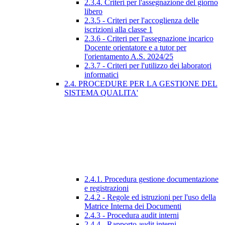
2.3.4. Criteri per l'assegnazione del giorno
libero
2.3.5 - Criteri per l'accoglienza delle
iscrizioni alla classe 1
2.3.6 - Criteri per l'assegnazione incarico
Docente orientatore e a tutor per
l'orientamento A.S. 2024/25
2.3.7 - Criteri per l'utilizzo dei laboratori
informatici
2.4. PROCEDURE PER LA GESTIONE DEL
SISTEMA QUALITA'
2.4.1. Procedura gestione documentazione
e registrazioni
2.4.2 - Regole ed istruzioni per l'uso della
Matrice Interna dei Documenti
2.4.3 - Procedura audit interni
2.4.4 - Rapporto audit interni