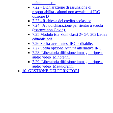
- alunni interni
7.22 - Dichiarazione di assunzione di
responsabilità - alunni non avvalentisi IRC
opzione D
7.23 - Richiesta del credito scolastico
7.24 - Autodichiarazione per rientro a scuola
(assenze non Covid).
7.25 Modulo iscrizioni classi 2^-5^, 2021/2022,
editabile pdf.
7.26 Scelta avvalentesi IRC_editabile.
7.27 Scelta opzione Attività alternative IRC
7.28. Liberatoria diffusione immagini riprese
audio video_Minorenni
7.29. Liberatoria diffusione immagini riprese
audio video_Maggiorenni
10. GESTIONE DEI FORNITORI