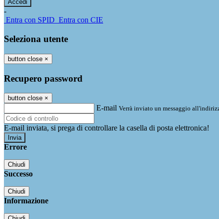
-
Entra con SPID
Entra con CIE
Seleziona utente
button close
×
Recupero password
button close
×
E-mail
Verrà inviato un messaggio all'indirizz
E-mail inviata, si prega di controllare la casella di posta elettronica!
Errore
Chiudi
Successo
Chiudi
Informazione
Chiudi