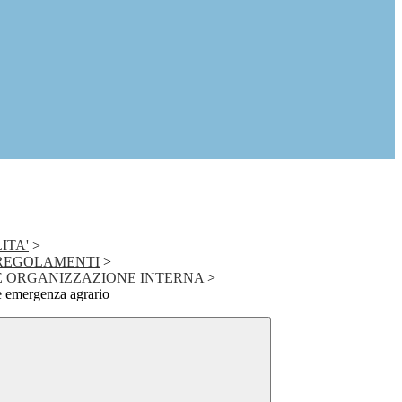
ITA'
>
E REGOLAMENTI
>
 E ORGANIZZAZIONE INTERNA
>
e emergenza agrario