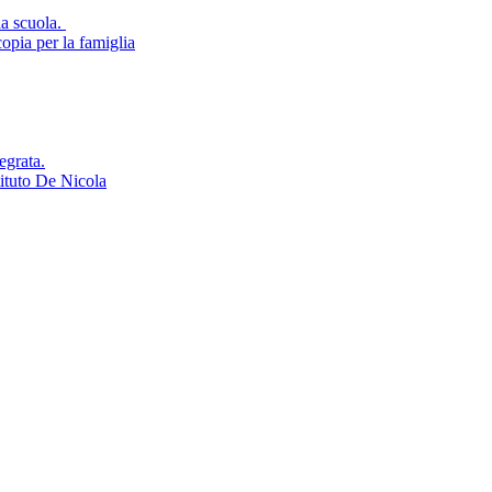
la scuola.
opia per la famiglia
egrata.
tituto De Nicola