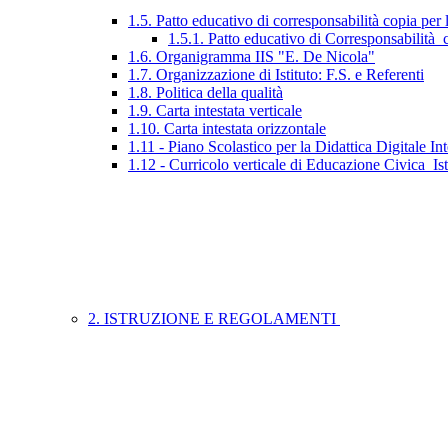
1.5. Patto educativo di corresponsabilità copia per 
1.5.1. Patto educativo di Corresponsabilità_c
1.6. Organigramma IIS "E. De Nicola"
1.7. Organizzazione di Istituto: F.S. e Referenti
1.8. Politica della qualità
1.9. Carta intestata verticale
1.10. Carta intestata orizzontale
1.11 - Piano Scolastico per la Didattica Digitale Int
1.12 - Curricolo verticale di Educazione Civica_Is
2. ISTRUZIONE E REGOLAMENTI