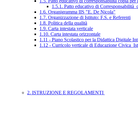
1.5. Patto educativo di corresponsabilità copia per 
1.5.1. Patto educativo di Corresponsabilità_c
1.6. Organigramma IIS "E. De Nicola"
1.7. Organizzazione di Istituto: F.S. e Referenti
1.8. Politica della qualità
1.9. Carta intestata verticale
1.10. Carta intestata orizzontale
1.11 - Piano Scolastico per la Didattica Digitale Int
1.12 - Curricolo verticale di Educazione Civica_Is
2. ISTRUZIONE E REGOLAMENTI