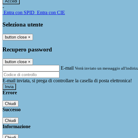
-
Entra con SPID
Entra con CIE
Seleziona utente
button close
×
Recupero password
button close
×
E-mail
Verrà inviato un messaggio all'indirizz
E-mail inviata, si prega di controllare la casella di posta elettronica!
Errore
Chiudi
Successo
Chiudi
Informazione
Chiudi