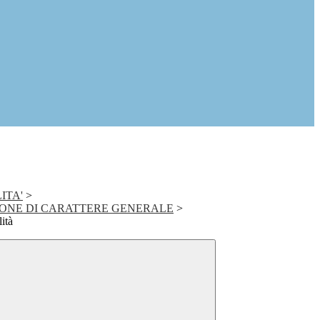
ITA'
>
ONE DI CARATTERE GENERALE
>
lità