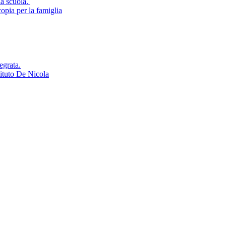
la scuola.
opia per la famiglia
egrata.
tituto De Nicola