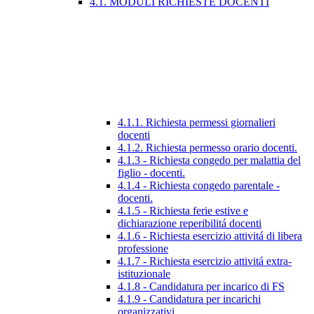
4.1. MODULI RICHIESTE DOCENTI
4.1.1. Richiesta permessi giornalieri
docenti
4.1.2. Richiesta permesso orario docenti.
4.1.3 - Richiesta congedo per malattia del
figlio - docenti.
4.1.4 - Richiesta congedo parentale -
docenti.
4.1.5 - Richiesta ferie estive e
dichiarazione reperibilitá docenti
4.1.6 - Richiesta esercizio attivitá di libera
professione
4.1.7 - Richiesta esercizio attivitá extra-
istituzionale
4.1.8 - Candidatura per incarico di FS
4.1.9 - Candidatura per incarichi
organizzativi.