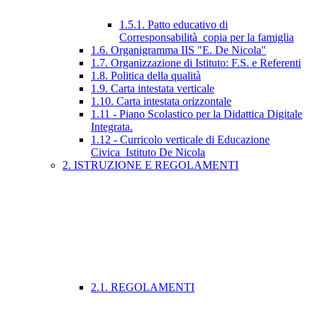
1.5.1. Patto educativo di
Corresponsabilità_copia per la famiglia
1.6. Organigramma IIS "E. De Nicola"
1.7. Organizzazione di Istituto: F.S. e Referenti
1.8. Politica della qualità
1.9. Carta intestata verticale
1.10. Carta intestata orizzontale
1.11 - Piano Scolastico per la Didattica Digitale
Integrata.
1.12 - Curricolo verticale di Educazione
Civica_Istituto De Nicola
2. ISTRUZIONE E REGOLAMENTI
2.1. REGOLAMENTI