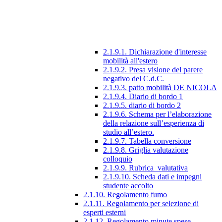
2.1.9.1. Dichiarazione d'interesse
mobilità all'estero
2.1.9.2. Presa visione del parere
negativo del C.d.C.
2.1.9.3. patto mobilità DE NICOLA
2.1.9.4. Diario di bordo 1
2.1.9.5. diario di bordo 2
2.1.9.6. Schema per l’elaborazione
della relazione sull’esperienza di
studio all’estero.
2.1.9.7. Tabella conversione
2.1.9.8. Griglia valutazione
colloquio
2.1.9.9. Rubrica_valutativa
2.1.9.10. Scheda dati e impegni
studente accolto
2.1.10. Regolamento fumo
2.1.11. Regolamento per selezione di
esperti esterni
2.1.12. Regolamento minute spese.