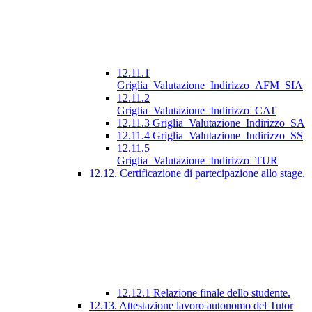
12.11.1
Griglia_Valutazione_Indirizzo_AFM_SIA
12.11.2
Griglia_Valutazione_Indirizzo_CAT
12.11.3 Griglia_Valutazione_Indirizzo_SA
12.11.4 Griglia_Valutazione_Indirizzo_SS
12.11.5
Griglia_Valutazione_Indirizzo_TUR
12.12. Certificazione di partecipazione allo stage.
12.12.1 Relazione finale dello studente.
12.13. Attestazione lavoro autonomo del Tutor