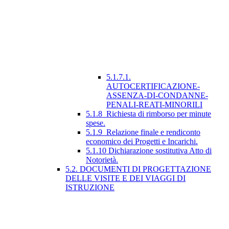
5.1.7.1.
AUTOCERTIFICAZIONE-
ASSENZA-DI-CONDANNE-
PENALI-REATI-MINORILI
5.1.8_Richiesta di rimborso per minute
spese.
5.1.9_Relazione finale e rendiconto
economico dei Progetti e Incarichi.
5.1.10 Dichiarazione sostitutiva Atto di
Notorietà.
5.2. DOCUMENTI DI PROGETTAZIONE
DELLE VISITE E DEI VIAGGI DI
ISTRUZIONE