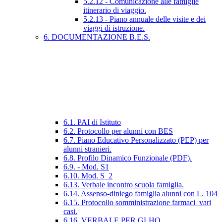
5.2.12 - Comunicazione alle famiglie
itinerario di viaggio.
5.2.13 - Piano annuale delle visite e dei
viaggi di istruzione.
6. DOCUMENTAZIONE B.E.S.
6.1. PAI di Istituto
6.2. Protocollo per alunni con BES
6.7. Piano Educativo Personalizzato (PEP) per
alunni stranieri.
6.8. Profilo Dinamico Funzionale (PDF).
6.9. - Mod. S1
6.10. Mod. S_2
6.13. Verbale incontro scuola famiglia.
6.14. Assenso-diniego famiglia alunni con L. 104
6.15. Protocollo somministrazione farmaci_vari
casi.
6.16. VERBALE PER GLHO