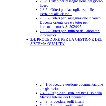
2.3.4. Criteri per l'assegnazione del giorno
libero
2.3.5 - Criteri per l'accoglienza delle
iscrizioni alla classe 1
2.3.6 - Criteri per l'assegnazione incarico
Docente orientatore e a tutor per
l'orientamento A.S. 2024/25
2.3.7 - Criteri per l'utilizzo dei laboratori
informatici
2.4. PROCEDURE PER LA GESTIONE DEL
SISTEMA QUALITA'
2.4.1. Procedura gestione documentazione
e registrazioni
2.4.2 - Regole ed istruzioni per l'uso della
Matrice Interna dei Documenti
2.4.3 - Procedura audit interni
2.4.4 - Rapporto audit interni