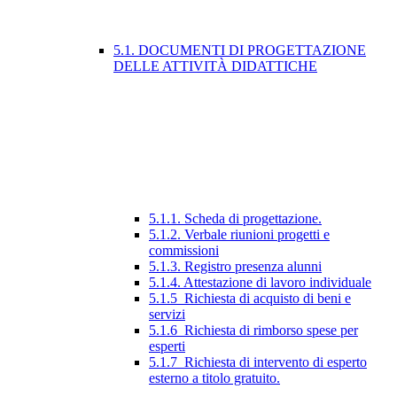
5.1. DOCUMENTI DI PROGETTAZIONE
DELLE ATTIVITÀ DIDATTICHE
5.1.1. Scheda di progettazione.
5.1.2. Verbale riunioni progetti e
commissioni
5.1.3. Registro presenza alunni
5.1.4. Attestazione di lavoro individuale
5.1.5_Richiesta di acquisto di beni e
servizi
5.1.6_Richiesta di rimborso spese per
esperti
5.1.7_Richiesta di intervento di esperto
esterno a titolo gratuito.