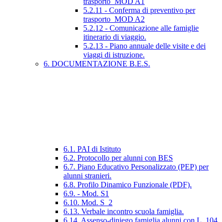
trasporto_MOD A1
5.2.11 - Conferma di preventivo per
trasporto_MOD A2
5.2.12 - Comunicazione alle famiglie
itinerario di viaggio.
5.2.13 - Piano annuale delle visite e dei
viaggi di istruzione.
6. DOCUMENTAZIONE B.E.S.
6.1. PAI di Istituto
6.2. Protocollo per alunni con BES
6.7. Piano Educativo Personalizzato (PEP) per
alunni stranieri.
6.8. Profilo Dinamico Funzionale (PDF).
6.9. - Mod. S1
6.10. Mod. S_2
6.13. Verbale incontro scuola famiglia.
6.14. Assenso-diniego famiglia alunni con L. 104