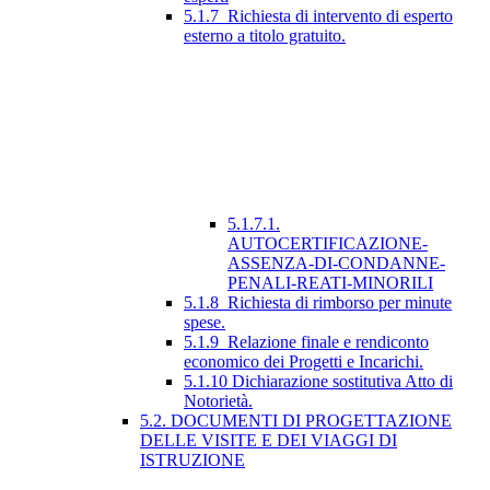
5.1.7_Richiesta di intervento di esperto
esterno a titolo gratuito.
5.1.7.1.
AUTOCERTIFICAZIONE-
ASSENZA-DI-CONDANNE-
PENALI-REATI-MINORILI
5.1.8_Richiesta di rimborso per minute
spese.
5.1.9_Relazione finale e rendiconto
economico dei Progetti e Incarichi.
5.1.10 Dichiarazione sostitutiva Atto di
Notorietà.
5.2. DOCUMENTI DI PROGETTAZIONE
DELLE VISITE E DEI VIAGGI DI
ISTRUZIONE