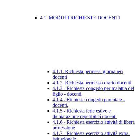
4.1. MODULI RICHIESTE DOCENTI
4.1.1. Richiesta permessi giornalieri
docenti
4.1.2. Richiesta permesso orario docenti.
4.1.3 - Richiesta congedo per malattia del
figlio - docenti.
4.1.4 - Richiesta congedo parentale -
docenti.
4.1.5 - Richiesta ferie estive e
dichiarazione reperibilitá docenti
4.1.6 - Richiesta esercizio attivitá di libera
professione
4.1.7 - Richiesta esercizio attivitá extra-
istituzionale