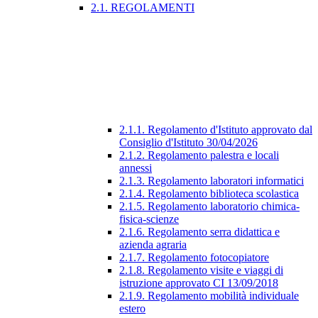
2.1. REGOLAMENTI
2.1.1. Regolamento d'Istituto approvato dal
Consiglio d'Istituto 30/04/2026
2.1.2. Regolamento palestra e locali
annessi
2.1.3. Regolamento laboratori informatici
2.1.4. Regolamento biblioteca scolastica
2.1.5. Regolamento laboratorio chimica-
fisica-scienze
2.1.6. Regolamento serra didattica e
azienda agraria
2.1.7. Regolamento fotocopiatore
2.1.8. Regolamento visite e viaggi di
istruzione approvato CI 13/09/2018
2.1.9. Regolamento mobilità individuale
estero