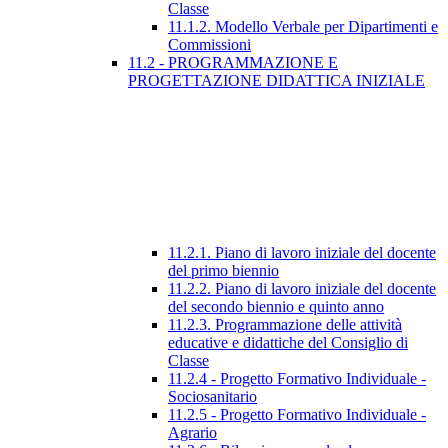
Classe
11.1.2. Modello Verbale per Dipartimenti e
Commissioni
11.2 - PROGRAMMAZIONE E
PROGETTAZIONE DIDATTICA INIZIALE
11.2.1. Piano di lavoro iniziale del docente
del primo biennio
11.2.2. Piano di lavoro iniziale del docente
del secondo biennio e quinto anno
11.2.3. Programmazione delle attività
educative e didattiche del Consiglio di
Classe
11.2.4 - Progetto Formativo Individuale -
Sociosanitario
11.2.5 - Progetto Formativo Individuale -
Agrario