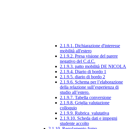
2.1.9.1. Dichiarazione d'interesse
mobilità all'estero
2.1.9.2. Presa visione del parere
negativo del C.d.C.
2.1.9.3. patto mobilità DE NICOLA
2.1.9.4. Diario di bordo 1
2.1.9.5. diario di bordo 2
2.1.9.6. Schema per l’elaborazione
della relazione sull’esperienza di
studio all’estero.
2.1.9.7. Tabella conversione
2.1.9.8. Griglia valutazione
colloquio
2.1.9.9. Rubrica_valutativa
2.1.9.10. Scheda dati e impegni
studente accolto
2.1.10. Regolamento fumo