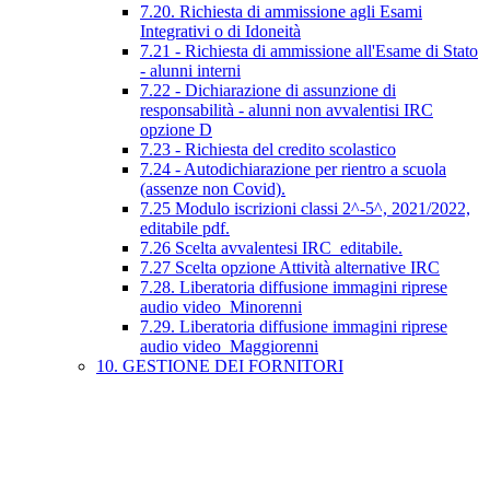
7.20. Richiesta di ammissione agli Esami
Integrativi o di Idoneità
7.21 - Richiesta di ammissione all'Esame di Stato
- alunni interni
7.22 - Dichiarazione di assunzione di
responsabilità - alunni non avvalentisi IRC
opzione D
7.23 - Richiesta del credito scolastico
7.24 - Autodichiarazione per rientro a scuola
(assenze non Covid).
7.25 Modulo iscrizioni classi 2^-5^, 2021/2022,
editabile pdf.
7.26 Scelta avvalentesi IRC_editabile.
7.27 Scelta opzione Attività alternative IRC
7.28. Liberatoria diffusione immagini riprese
audio video_Minorenni
7.29. Liberatoria diffusione immagini riprese
audio video_Maggiorenni
10. GESTIONE DEI FORNITORI