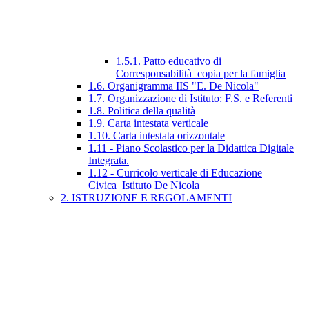
1.5.1. Patto educativo di
Corresponsabilità_copia per la famiglia
1.6. Organigramma IIS "E. De Nicola"
1.7. Organizzazione di Istituto: F.S. e Referenti
1.8. Politica della qualità
1.9. Carta intestata verticale
1.10. Carta intestata orizzontale
1.11 - Piano Scolastico per la Didattica Digitale
Integrata.
1.12 - Curricolo verticale di Educazione
Civica_Istituto De Nicola
2. ISTRUZIONE E REGOLAMENTI