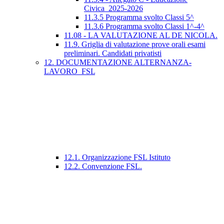
Civica_2025-2026
11.3.5 Programma svolto Classi 5^
11.3.6 Programma svolto Classi 1^-4^
11.08 - LA VALUTAZIONE AL DE NICOLA.
11.9. Griglia di valutazione prove orali esami
preliminari. Candidati privatisti
12. DOCUMENTAZIONE ALTERNANZA-
LAVORO_FSL
12.1. Organizzazione FSL Istituto
12.2. Convenzione FSL.