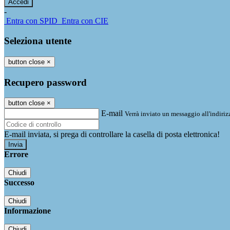
-
Entra con SPID
Entra con CIE
Seleziona utente
button close
×
Recupero password
button close
×
E-mail
Verrà inviato un messaggio all'indirizz
E-mail inviata, si prega di controllare la casella di posta elettronica!
Errore
Chiudi
Successo
Chiudi
Informazione
Chiudi