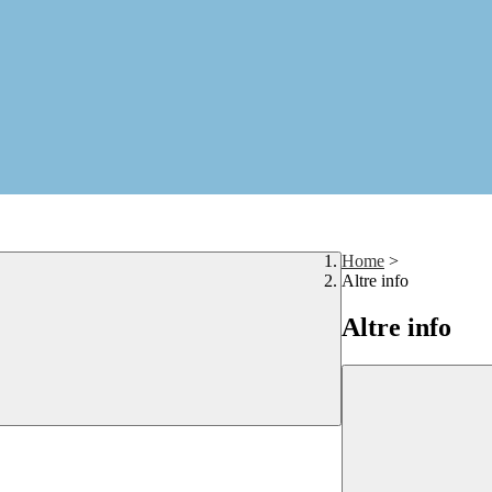
Home
>
Altre info
Altre info