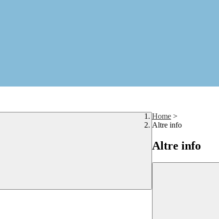
Home
>
Altre info
Altre info