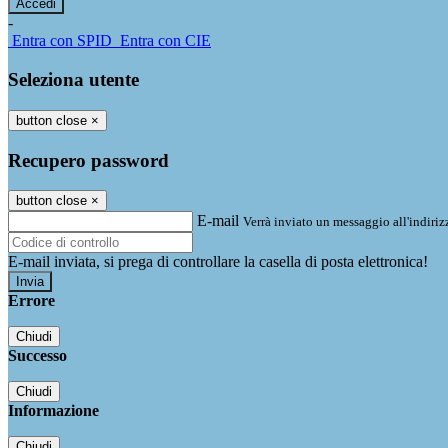
-
Entra con SPID
Entra con CIE
Seleziona utente
button close
×
Recupero password
button close
×
E-mail
Verrà inviato un messaggio all'indirizz
E-mail inviata, si prega di controllare la casella di posta elettronica!
Errore
Chiudi
Successo
Chiudi
Informazione
Chiudi