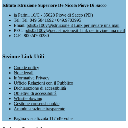
Istituto Istruzione Superiore De Nicola Piove Di Sacco
ia Parini, 10/C - 35028 Piove di Sacco (PD)
Tel:
Tel. 049 5841692 / 049.9703995
Email:
pdis02100v@istruzione.it
Link per inviare una mail
PEC:
pdis02100v@pec.istruzione.it
Link per inviare una mail
C.F.: 80024700280
Sezione Link Utili
Cookie policy
Note legali
Informativa Privacy
Ufficio Relazioni con il Pubblico
Dichiarazione di accessibilità
Obiettivi di accessibilità
Whistleblowing
Gestione consensi cookie
Amministrazione trasparente
Pagina visualizzata
117549
volte