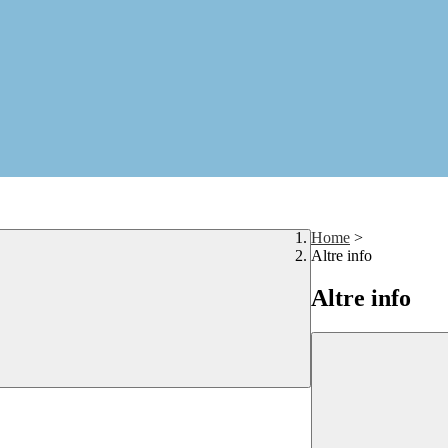
Home
>
Altre info
Altre info