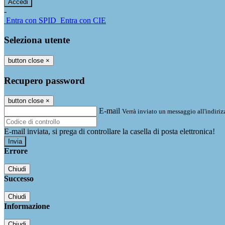
-
Entra con SPID
Entra con CIE
Seleziona utente
button close
×
Recupero password
button close
×
E-mail
Verrà inviato un messaggio all'indirizz
E-mail inviata, si prega di controllare la casella di posta elettronica!
Errore
Chiudi
Successo
Chiudi
Informazione
Chiudi