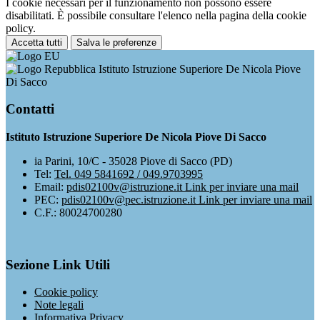
I cookie necessari per il funzionamento non possono essere
disabilitati. È possibile consultare l'elenco nella pagina della cookie
policy.
Accetta tutti
Salva le preferenze
Istituto Istruzione Superiore De Nicola Piove
Di Sacco
Contatti
Istituto Istruzione Superiore De Nicola Piove Di Sacco
ia Parini, 10/C - 35028 Piove di Sacco (PD)
Tel:
Tel. 049 5841692 / 049.9703995
Email:
pdis02100v@istruzione.it
Link per inviare una mail
PEC:
pdis02100v@pec.istruzione.it
Link per inviare una mail
C.F.: 80024700280
Sezione Link Utili
Cookie policy
Note legali
Informativa Privacy