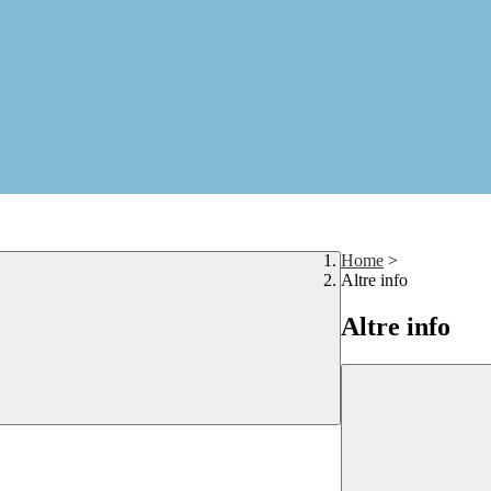
Home
>
Altre info
Altre info