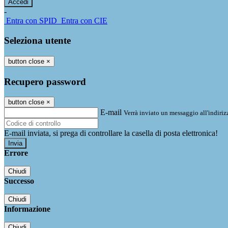
-
Entra con SPID
Entra con CIE
Seleziona utente
button close
×
Recupero password
button close
×
E-mail
Verrà inviato un messaggio all'indirizz
E-mail inviata, si prega di controllare la casella di posta elettronica!
Errore
Chiudi
Successo
Chiudi
Informazione
Chiudi