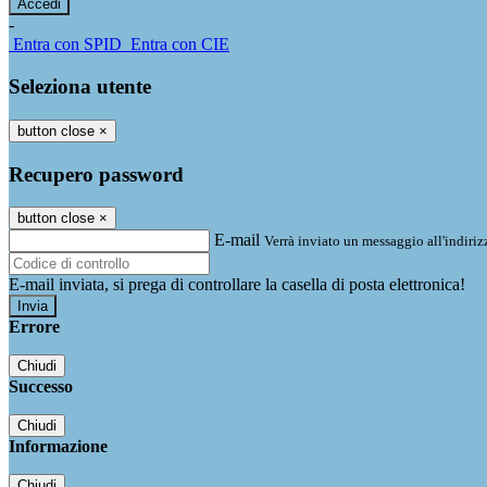
-
Entra con SPID
Entra con CIE
Seleziona utente
button close
×
Recupero password
button close
×
E-mail
Verrà inviato un messaggio all'indirizz
E-mail inviata, si prega di controllare la casella di posta elettronica!
Errore
Chiudi
Successo
Chiudi
Informazione
Chiudi