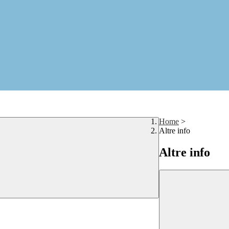
Home
>
Altre info
Altre info