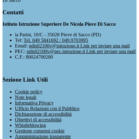
Di Sacco
Contatti
Istituto Istruzione Superiore De Nicola Piove Di Sacco
ia Parini, 10/C - 35028 Piove di Sacco (PD)
Tel:
Tel. 049 5841692 / 049.9703995
Email:
pdis02100v@istruzione.it
Link per inviare una mail
PEC:
pdis02100v@pec.istruzione.it
Link per inviare una mail
C.F.: 80024700280
Sezione Link Utili
Cookie policy
Note legali
Informativa Privacy
Ufficio Relazioni con il Pubblico
Dichiarazione di accessibilità
Obiettivi di accessibilità
Whistleblowing
Gestione consensi cookie
Amministrazione trasparente