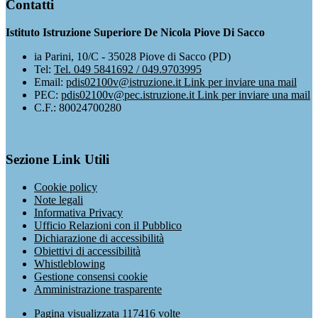
Contatti
Istituto Istruzione Superiore De Nicola Piove Di Sacco
ia Parini, 10/C - 35028 Piove di Sacco (PD)
Tel:
Tel. 049 5841692 / 049.9703995
Email:
pdis02100v@istruzione.it
Link per inviare una mail
PEC:
pdis02100v@pec.istruzione.it
Link per inviare una mail
C.F.: 80024700280
Sezione Link Utili
Cookie policy
Note legali
Informativa Privacy
Ufficio Relazioni con il Pubblico
Dichiarazione di accessibilità
Obiettivi di accessibilità
Whistleblowing
Gestione consensi cookie
Amministrazione trasparente
Pagina visualizzata
117416
volte