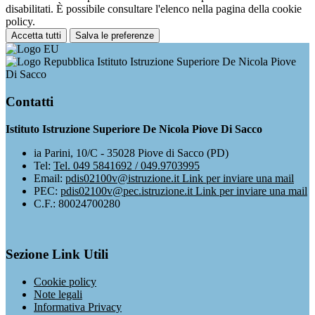
disabilitati. È possibile consultare l'elenco nella pagina della cookie
policy.
Accetta tutti
Salva le preferenze
Istituto Istruzione Superiore De Nicola Piove
Di Sacco
Contatti
Istituto Istruzione Superiore De Nicola Piove Di Sacco
ia Parini, 10/C - 35028 Piove di Sacco (PD)
Tel:
Tel. 049 5841692 / 049.9703995
Email:
pdis02100v@istruzione.it
Link per inviare una mail
PEC:
pdis02100v@pec.istruzione.it
Link per inviare una mail
C.F.: 80024700280
Sezione Link Utili
Cookie policy
Note legali
Informativa Privacy