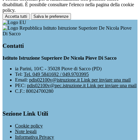
disabilitati. È possibile consultare l'elenco nella pagina della cookie
policy.
Accetta tutti
Salva le preferenze
Istituto Istruzione Superiore De Nicola Piove
Di Sacco
Contatti
Istituto Istruzione Superiore De Nicola Piove Di Sacco
ia Parini, 10/C - 35028 Piove di Sacco (PD)
Tel:
Tel. 049 5841692 / 049.9703995
Email:
pdis02100v@istruzione.it
Link per inviare una mail
PEC:
pdis02100v@pec.istruzione.it
Link per inviare una mail
C.F.: 80024700280
Sezione Link Utili
Cookie policy
Note legali
Informativa Privacy