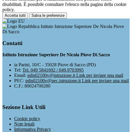
disabilitati. È possibile consultare l'elenco nella pagina della cookie
policy.
Accetta tutti
Salva le preferenze
Istituto Istruzione Superiore De Nicola Piove
Di Sacco
Contatti
Istituto Istruzione Superiore De Nicola Piove Di Sacco
ia Parini, 10/C - 35028 Piove di Sacco (PD)
Tel:
Tel. 049 5841692 / 049.9703995
Email:
pdis02100v@istruzione.it
Link per inviare una mail
PEC:
pdis02100v@pec.istruzione.it
Link per inviare una mail
C.F.: 80024700280
Sezione Link Utili
Cookie policy
Note legali
Informativa Privacy