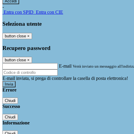
-
Entra con SPID
Entra con CIE
Seleziona utente
button close
×
Recupero password
button close
×
E-mail
Verrà inviato un messaggio all'indirizz
E-mail inviata, si prega di controllare la casella di posta elettronica!
Errore
Chiudi
Successo
Chiudi
Informazione
Chiudi