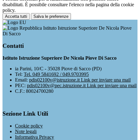
disabilitati. È possibile consultare l'elenco nella pagina della cookie
policy.
Accetta tutti
Salva le preferenze
Istituto Istruzione Superiore De Nicola Piove
Di Sacco
Contatti
Istituto Istruzione Superiore De Nicola Piove Di Sacco
ia Parini, 10/C - 35028 Piove di Sacco (PD)
Tel:
Tel. 049 5841692 / 049.9703995
Email:
pdis02100v@istruzione.it
Link per inviare una mail
PEC:
pdis02100v@pec.istruzione.it
Link per inviare una mail
C.F.: 80024700280
Sezione Link Utili
Cookie policy
Note legali
Informativa Privacy